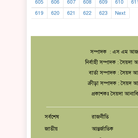
605
606
607
608
609
610
61
619
620
621
622
623
Next
সম্পাদক : এস এম আজ
নির্বাহী সম্পাদক : সৈয়দ
বার্তা সম্পাদক : সৈয়দ 
ক্রীড়া সম্পাদক : সৈয়দ
প্রকাশকঃ সৈয়দা আনাব
সর্বশেষ
রাজনীতি
জাতীয়
আন্তর্জাতিক