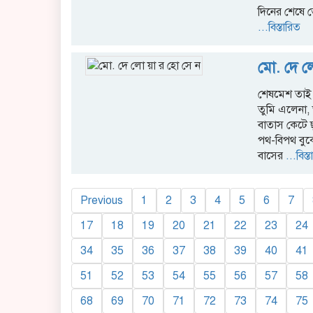
দিনের শেষে 
...বিস্তারিত
মো. দে ল
শেষমেশ তাই
তুমি এলেনা, 
বাতাস কেটে ছ
পথ-বিপথ বু
বাসের
...বিস্ত
Previous
1
2
3
4
5
6
7
17
18
19
20
21
22
23
24
34
35
36
37
38
39
40
41
51
52
53
54
55
56
57
58
68
69
70
71
72
73
74
75