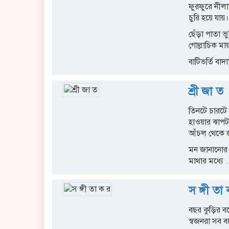
ফুরফুরে নীল
চুরি হয়ে যায়।
ছেঁড়া পাতা ভ
গোল্লাচিক মায
বাটিভর্তি বাদ
শ্রী জা ত
তিনটে চারটে 
হাওয়ার ঝাপটা
আঁচল থেকে জ
মন জানানোর ব্
মাথার মধ্যে
..
স ঙ্গী তা
বছর কুড়ির 
স্বজনরা সব