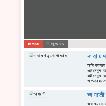
প্রচ্ছদ
বন্ধুফোরাম
না রা য় ণ
আমি বললামঃ 
এই দেখুন- 
এই দেখুন- আ
আপনার মতো,
ভা গ্য শ্রী
এক সময় ড্রয়