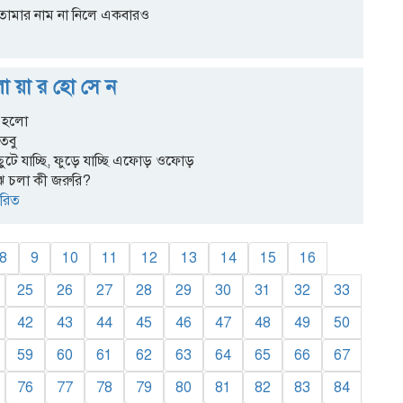
তোমার নাম না নিলে একবারও
ো য়া র হো সে ন
 হলো
তবু
ুটে যাচ্ছি, ফুড়ে যাচ্ছি এফোড় ওফোড়
ঝে চলা কী জরুরি?
ারিত
8
9
10
11
12
13
14
15
16
25
26
27
28
29
30
31
32
33
42
43
44
45
46
47
48
49
50
59
60
61
62
63
64
65
66
67
76
77
78
79
80
81
82
83
84