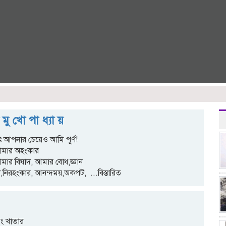
 মু খো পা ধ্যা য়
আপনার চেয়েও আমি পূর্ণ!
আমার অহংকার
মার বিষাদ, আমার বোধ,জ্ঞান।
নিরহংকার, আনন্দময়,অকপট,
...বিস্তারিত
িং খাতার