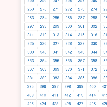
255
256
257
258
259
260
2
269
270
271
272
273
274
2
283
284
285
286
287
288
2
297
298
299
300
301
302
3
311
312
313
314
315
316
3
325
326
327
328
329
330
3
339
340
341
342
343
344
3
353
354
355
356
357
358
3
367
368
369
370
371
372
3
381
382
383
384
385
386
3
395
396
397
398
399
400
40
409
410
411
412
413
414
41
423
424
425
426
427
428
42