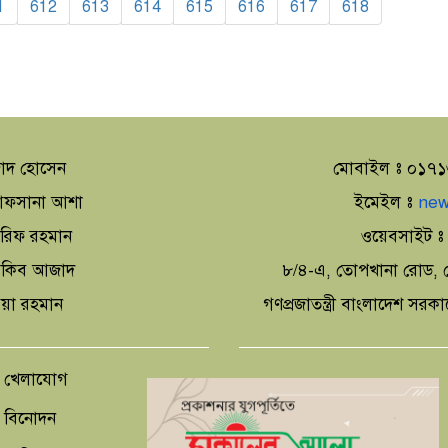
1
612
613
614
615
616
617
618
াদ হোসেন
মোবাইল ঃ ০১৭
া আফসানা আশা
ইমেইল ঃ
new
আরিফ রহমান
ওয়েবসাইট 
 আকিব আজাদ
৮/৪-এ, তোপখানা রোড, স
িয়া রহমান
গণপ্রজাতন্ত্রী বাংলাদেশ সরক
খেলাযোগ
বিনোদন