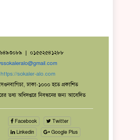
১৬৪৯৩০৮৯ | ০১৫৫২৫৪১২৮৮
ssokaleralo@gmail.com
ঃ
https://sokaler-alo.com
েগুনবাগিচা, ঢাকা-১০০০ হতে প্রকাশিত
ারের তথ্য অধিদপ্তরে নিবন্ধনের জন্য আবেদিত
Facebook
Twitter
Linkedin
Google Plus