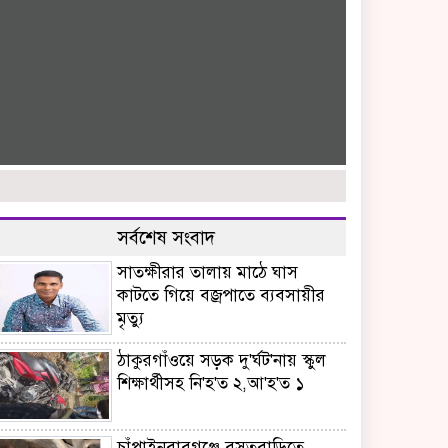
সর্বশেষ সংবাদ
সাতক্ষীরার তালায় মাঠে ঘাস
কাটতে গিয়ে বজ্রপাতে ব্যবসায়ীর
মৃত্যু
ঠাকুরগাঁওয়ে সড়ক দু'র্ঘট'নায় স্কুল
শিক্ষার্থীসহ নি'হ'ত ২,আ'হ'ত ১
চাঁপাইনবাবগঞ্জে বসতবাড়িতে