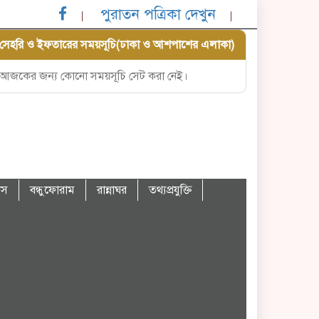
পুরাতন পত্রিকা দেখুন
সেহরি ও ইফতারের সময়সূচি(ঢাকা ও আশপাশের এলাকা)
আজকের জন্য কোনো সময়সূচি সেট করা নেই।
বাস
বন্ধুফোরাম
রান্নাঘর
তথ্যপ্রযুক্তি