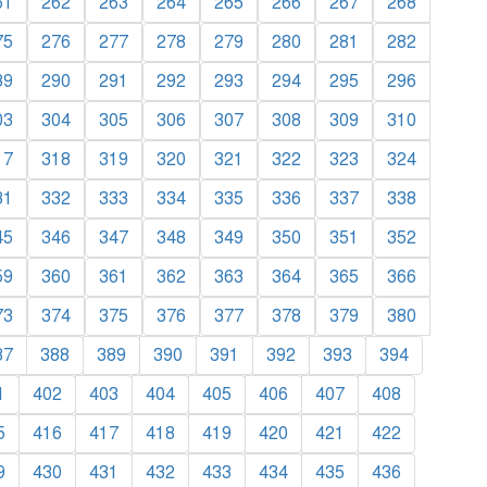
61
262
263
264
265
266
267
268
75
276
277
278
279
280
281
282
89
290
291
292
293
294
295
296
03
304
305
306
307
308
309
310
17
318
319
320
321
322
323
324
31
332
333
334
335
336
337
338
45
346
347
348
349
350
351
352
59
360
361
362
363
364
365
366
73
374
375
376
377
378
379
380
87
388
389
390
391
392
393
394
1
402
403
404
405
406
407
408
5
416
417
418
419
420
421
422
9
430
431
432
433
434
435
436