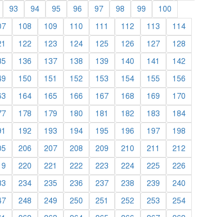
93
94
95
96
97
98
99
100
07
108
109
110
111
112
113
114
21
122
123
124
125
126
127
128
35
136
137
138
139
140
141
142
49
150
151
152
153
154
155
156
63
164
165
166
167
168
169
170
77
178
179
180
181
182
183
184
91
192
193
194
195
196
197
198
05
206
207
208
209
210
211
212
19
220
221
222
223
224
225
226
33
234
235
236
237
238
239
240
47
248
249
250
251
252
253
254