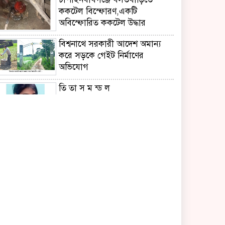
ককটেল বিস্ফোরণ,একটি
অবিস্ফোরিত ককটেল উদ্ধার
বিশ্বনাথে সরকারী আদেশ অমান্য
করে সড়কে গেইট নির্মাণের
অভিযোগ
তি তা স ম ন্ড ল
র ফি কু ল ই স লা ম
মহেশখালী থেকে লন্ডন
মানবাধিকার গবেষণায় আন্তর্জাতিক
অঙ্গনে অ্যাডভোকেট ফারুক ইকবাল
রিয়াদ সফরের আমন্ত্রণ পেলেন