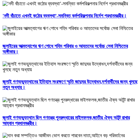
'নদী বাঁচাতে এখনই কঠোর ব্যবস্থা’-সমন্বিত কর্মপরিকল্পনার নির্দেশ প্রধানমন্ত্রীর।
জুলাইয়ের আত্মত্যাগের ঋণ শোধে শহিদ পরিবার ও আহতদের সর্বোচ্চ সেবা নিশ্চিতের
অঙ্গীকার।
জুলাই গণঅভ্যুত্থানের ইতিহাস সংরক্ষণে স্মৃতি জাদুঘর উদ্বোধন,দর্শনার্থীদের জন্য খুলছে
নতুন অধ্যায়।
জুলাই গণঅভ্যুত্থান ছিল গণতন্ত্র পুনরুদ্ধারের মাইলফলক,জাতীয় ঐক্য অটুট রাখার
আহ্বান প্রধানমন্ত্রীর।