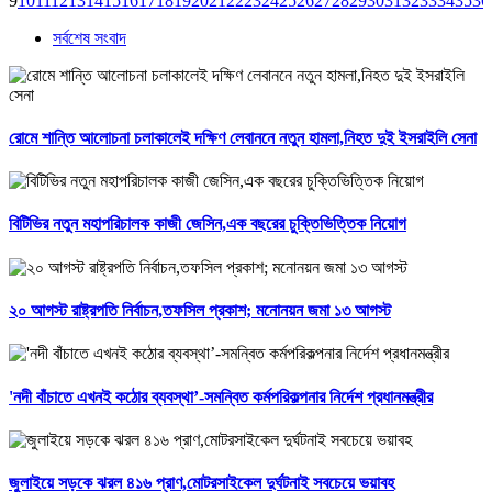
9
10
11
12
13
14
15
16
17
18
19
20
21
22
23
24
25
26
27
28
29
30
31
32
33
34
35
36
সর্বশেষ সংবাদ
রোমে শান্তি আলোচনা চলাকালেই দক্ষিণ লেবাননে নতুন হামলা,নিহত দুই ইসরাইলি সেনা
বিটিভির নতুন মহাপরিচালক কাজী জেসিন,এক বছরের চুক্তিভিত্তিক নিয়োগ
২০ আগস্ট রাষ্ট্রপতি নির্বাচন,তফসিল প্রকাশ; মনোনয়ন জমা ১৩ আগস্ট
'নদী বাঁচাতে এখনই কঠোর ব্যবস্থা’-সমন্বিত কর্মপরিকল্পনার নির্দেশ প্রধানমন্ত্রীর
জুলাইয়ে সড়কে ঝরল ৪১৬ প্রাণ,মোটরসাইকেল দুর্ঘটনাই সবচেয়ে ভয়াবহ