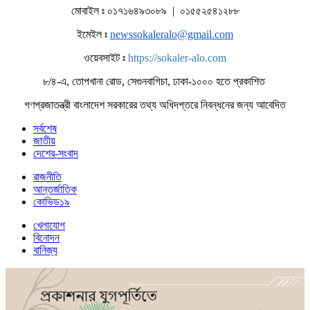
মোবাইল ঃ ০১৭১৬৪৯৩০৮৯ | ০১৫৫২৫৪১২৮৮
ইমেইল ঃ
newssokaleralo@gmail.com
ওয়েবসাইট ঃ
https://sokaler-alo.com
৮/৪-এ, তোপখানা রোড, সেগুনবাগিচা, ঢাকা-১০০০ হতে প্রকাশিত
গণপ্রজাতন্ত্রী বাংলাদেশ সরকারের তথ্য অধিদপ্তরে নিবন্ধনের জন্য আবেদিত
সর্বশেষ
জাতীয়
দেশের-সংবাদ
রাজনীতি
আন্তর্জাতিক
কোভিড১৯
খেলাযোগ
বিনোদন
বানিজ্য