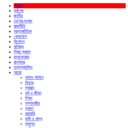
প্রচ্ছদ
সর্বশেষ
জাতীয়
দেশের-সংবাদ
রাজনীতি
আন্তর্জাতিক
খেলাযোগ
বিনোদন
বানিজ্য
প্রিয় প্রবাস
বন্ধুফোরাম
রান্নাঘর
তথ্যপ্রযুক্তি
আরো
লাইফ স্টাইল
ফিচার
স্বাস্থ্য
ধর্ম ও জীবন
শিক্ষা
সম্পাদকীয়
ভ্রমণ
রকমারি
কৃষি ও খাদ্য
ফ্যাশন