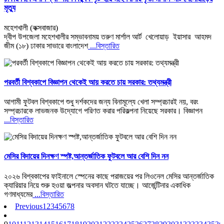
মৃত্যু
মহেশখালী (কক্সবাজার)
দ্বীপ উপজেলা মহেশখালীর সম্ভাবনাময় তরুণ মার্শাল আর্ট খেলোয়াড় ইয়াসার আহমদ
জীম (১৮) ঢাকার সাভারে বাংলাদেশ
...বিস্তারিত
পরবর্তী বিশ্বকাপে বিজ্ঞাপন থেকেই আয় করতে চায় সরকার: তথ্যমন্ত্রী
আগামী ফুটবল বিশ্বকাপে শুধু দর্শকদের জন্য বিনামূল্যে খেলা সম্প্রচারই নয়, বরং
সম্প্রচারকে লাভজনক উদ্যোগে পরিণত করার পরিকল্পনা নিয়েছে সরকার। বিজ্ঞাপন
...বিস্তারিত
মেসির বিদায়ের দিনক্ষণ স্পষ্ট,আন্তর্জাতিক ফুটবলে আর বেশি দিন নন
২০২৬ বিশ্বকাপের ফাইনালে স্পেনের কাছে পরাজয়ের পর লিওনেল মেসির আন্তর্জাতিক
ক্যারিয়ার নিয়ে শুরু হওয়া জল্পনার অবসান ঘটতে যাচ্ছে। আর্জেন্টিনার একাধিক
গণমাধ্যমের
...বিস্তারিত
Previous
1
2
3
4
5
6
7
8