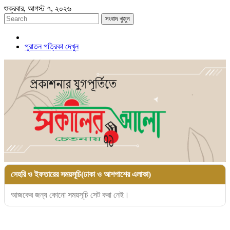
শুক্রবার, আগস্ট ৭, ২০২৬
সংবাদ খুজুন
পুরাতন পত্রিকা দেখুন
সেহরি ও ইফতারের সময়সূচি(ঢাকা ও আশপাশের এলাকা)
আজকের জন্য কোনো সময়সূচি সেট করা নেই।