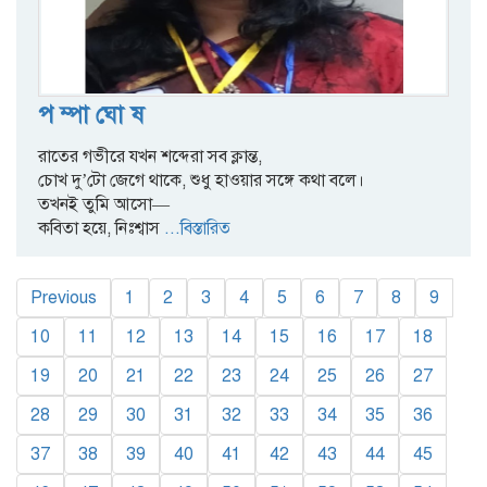
প ম্পা ঘো ষ
রাতের গভীরে যখন শব্দেরা সব ক্লান্ত,
চোখ দু’টো জেগে থাকে, শুধু হাওয়ার সঙ্গে কথা বলে।
তখনই তুমি আসো—
কবিতা হয়ে, নিঃশ্বাস
...বিস্তারিত
Previous
1
2
3
4
5
6
7
8
9
10
11
12
13
14
15
16
17
18
19
20
21
22
23
24
25
26
27
28
29
30
31
32
33
34
35
36
37
38
39
40
41
42
43
44
45