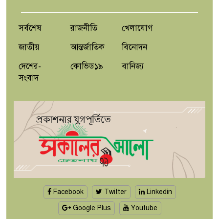
জুলাই গণঅভ্যুত্থানের দ্বিতীয় বর্ষে
সাতক্ষীরায় ছাত্রশিবিরের ম্যারাথন র‌্যালি
সর্বশেষ
রাজনীতি
খেলাযোগ
জাতীয়
আন্তর্জাতিক
বিনোদন
দেশের-
কোভিড১৯
বানিজ্য
সংবাদ
Facebook
Twitter
Linkedin
Google Plus
Youtube