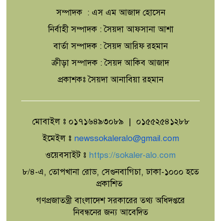
কারাগারে
সম্পাদক : এস এম আজাদ হোসেন
জুলাইয়ের আত্মত্যাগের ঋণ শোধে শহিদ
নির্বাহী সম্পাদক : সৈয়দা আফসানা আশা
পরিবার ও আহতদের সর্বোচ্চ সেবা
বার্তা সম্পাদক : সৈয়দ আরিফ রহমান
নিশ্চিতের অঙ্গীকার
ক্রীড়া সম্পাদক : সৈয়দ আকিব আজাদ
'পঞ্চাশ পর্বের সবুজ শপথ'
প্রকাশকঃ সৈয়দা আনাবিয়া রহমান
মোবাইল ঃ ০১৭১৬৪৯৩০৮৯ | ০১৫৫২৫৪১২৮৮
জুলাই গণ-অভ্যুত্থানের ২য় বর্ষপূর্তি
উপলক্ষে মহেশখালীতে জনসমুদ্র,বিএনপি
ইমেইল ঃ
newssokaleralo@gmail.com
ও সহযোগী সংগঠনের মিছিল
ওয়েবসাইট ঃ
https://sokaler-alo.com
৮/৪-এ, তোপখানা রোড, সেগুনবাগিচা, ঢাকা-১০০০ হতে
কুয়েটে যথাযোগ্য মর্যাদা,শ্রদ্ধা ও নানা
প্রকাশিত
আয়োজনে পালিত হলো জুলাই অভ্যুত্থান
দিবস-২০২৬
গণপ্রজাতন্ত্রী বাংলাদেশ সরকারের তথ্য অধিদপ্তরে
নিবন্ধনের জন্য আবেদিত