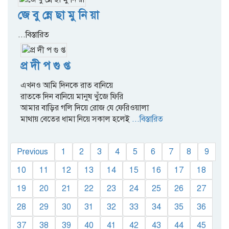
জে বু ন্নে ছা মু নি য়া
...বিস্তারিত
প্র দী প গু প্ত
এখনও আমি দিনকে রাত বানিয়ে
রাতকে দিন বানিয়ে মানুষ খুঁজে ফিরি
আমার বাড়ির গলি দিয়ে রোজ যে ফেরিওয়ালা
মাথায় বেতের ধামা নিয়ে সকাল হলেই
...বিস্তারিত
Previous
1
2
3
4
5
6
7
8
9
10
11
12
13
14
15
16
17
18
19
20
21
22
23
24
25
26
27
28
29
30
31
32
33
34
35
36
37
38
39
40
41
42
43
44
45