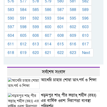
576
577
578
579
580
581
582
583
584
585
586
587
588
589
590
591
592
593
594
595
596
597
598
599
600
601
602
603
604
605
606
607
608
609
610
611
612
613
614
615
616
617
618
619
620
621
622
623
Next
সর্বশেষ সংবাদ
আখেরি চাহার শোম্বা তাৎপর্য ও শিক্ষা
খড়মপুর শাহ্ পীর কল্লাহ্ শহীদ (রহঃ)
এর বার্ষিক ওরশ: নিরাপত্তা ব্যবস্থা
পরিদর্শন