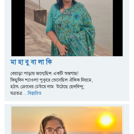
মা হা বু বা লা কি
বেয়াড়া পাড়ায় জন্মেছিল একটি অঙ্কগাছ!
কিছুদিন শ্যাওলা পুকুরে ভেসেছিল ঐকিক নিয়মে,
হঠাৎ ক্রোধের ঢেউয়ে নাম উঠেছে ছেদবিন্দু;
যত্রতত্র
...বিস্তারিত