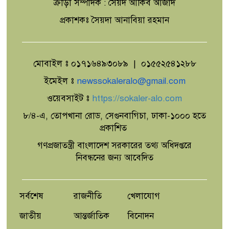
ক্রীড়া সম্পাদক : সৈয়দ আকিব আজাদ
চাঁপাইনবাবগঞ্জে ৪৩ লক্ষ ৪৬ হাজার
প্রকাশকঃ সৈয়দা আনাবিয়া রহমান
জাল ভারতীয় রুপী ও তৈরীর
সরঞ্জামসহ গ্রেপ্তার ২
সাবেক এমপি আবু নাছের চৌধুরীর
মোবাইল ঃ ০১৭১৬৪৯৩০৮৯ | ০১৫৫২৫৪১২৮৮
মৃত্যুবার্ষিকীতে দোয়া ও মিলাদ
ইমেইল ঃ
newssokaleralo@gmail.com
মাহফিল
ওয়েবসাইট ঃ
https://sokaler-alo.com
সাতক্ষীরা জেলার মাসিক আইন শৃঙ্খলা
৮/৪-এ, তোপখানা রোড, সেগুনবাগিচা, ঢাকা-১০০০ হতে
বিষয়ক সভা
প্রকাশিত
গণপ্রজাতন্ত্রী বাংলাদেশ সরকারের তথ্য অধিদপ্তরে
মাতারবাড়ীকে ঘিরে সমন্বিত জ্বালানি ও
নিবন্ধনের জন্য আবেদিত
বন্দর অবকাঠামো উন্নয়নের নির্দেশ
প্রধানমন্ত্রীর
সর্বশেষ
রাজনীতি
খেলাযোগ
জাতীয়
আন্তর্জাতিক
বিনোদন