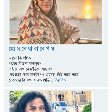
হো স নে য়া রা বে গ ম
জানো কি পথিক
পথের সীমানা কতদূর?
এই যে এখানে দাঁড়িয়ে আছ ঠায়
দেখেছো ভেবে কতটা পথ এসেছ হেঁটে পায়ে পায়ে!
ভেবেছো কি কখনও হামাগুড়ি
...বিস্তারিত