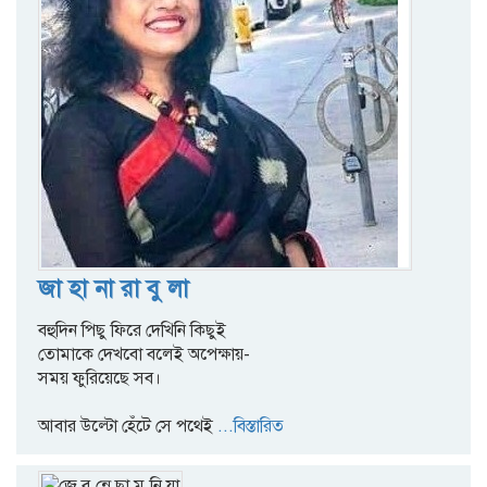
জা হা না রা বু লা
বহুদিন পিছু ফিরে দেখিনি কিছুই
তোমাকে দেখবো বলেই অপেক্ষায়-
সময় ফুরিয়েছে সব।
আবার উল্টো হেঁটে সে পথেই
...বিস্তারিত