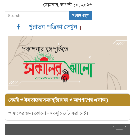
সোমবার, আগস্ট ১০, ২০২৬
সংবাদ খুজুন
পুরাতন পত্রিকা দেখুন
সেহরি ও ইফতারের সময়সূচি(ঢাকা ও আশপাশের এলাকা)
আজকের জন্য কোনো সময়সূচি সেট করা নেই।
Toggle