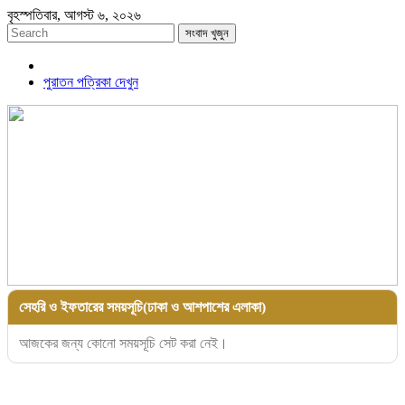
বৃহস্পতিবার, আগস্ট ৬, ২০২৬
সংবাদ খুজুন
পুরাতন পত্রিকা দেখুন
সেহরি ও ইফতারের সময়সূচি(ঢাকা ও আশপাশের এলাকা)
আজকের জন্য কোনো সময়সূচি সেট করা নেই।