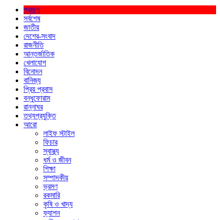
প্রচ্ছদ
সর্বশেষ
জাতীয়
দেশের-সংবাদ
রাজনীতি
আন্তর্জাতিক
খেলাযোগ
বিনোদন
বানিজ্য
প্রিয় প্রবাস
বন্ধুফোরাম
রান্নাঘর
তথ্যপ্রযুক্তি
আরো
লাইফ স্টাইল
ফিচার
স্বাস্থ্য
ধর্ম ও জীবন
শিক্ষা
সম্পাদকীয়
ভ্রমণ
রকমারি
কৃষি ও খাদ্য
ফ্যাশন