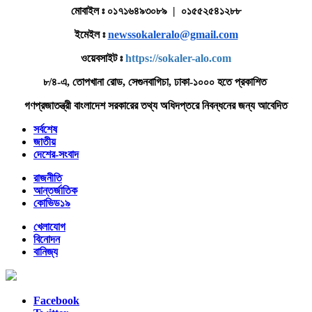
মোবাইল ঃ ০১৭১৬৪৯৩০৮৯ | ০১৫৫২৫৪১২৮৮
ইমেইল ঃ
newssokaleralo@gmail.com
ওয়েবসাইট ঃ
https://sokaler-alo.com
৮/৪-এ, তোপখানা রোড, সেগুনবাগিচা, ঢাকা-১০০০ হতে প্রকাশিত
গণপ্রজাতন্ত্রী বাংলাদেশ সরকারের তথ্য অধিদপ্তরে নিবন্ধনের জন্য আবেদিত
সর্বশেষ
জাতীয়
দেশের-সংবাদ
রাজনীতি
আন্তর্জাতিক
কোভিড১৯
খেলাযোগ
বিনোদন
বানিজ্য
Facebook