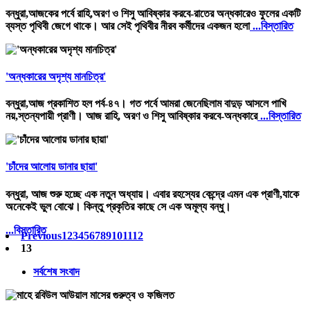
বন্ধুরা,আজকের পর্বে রাহি,অরণ ও শিসু আবিষ্কার করবে-রাতের অন্ধকারেও ফুলের একটি
ব্যস্ত পৃথিবী জেগে থাকে। আর সেই পৃথিবীর নীরব কর্মীদের একজন হলো
...বিস্তারিত
'অন্ধকারের অদৃশ্য মানচিত্র'
বন্ধুরা,আজ প্রকাশিত হল পর্ব-৪৭। গত পর্বে আমরা জেনেছিলাম বাদুড় আসলে পাখি
নয়,স্তন্যপায়ী প্রাণী। আজ রাহি, অরণ ও শিসু আবিষ্কার করবে-অন্ধকারে
...বিস্তারিত
'চাঁদের আলোয় ডানার ছায়া'
বন্ধুরা, আজ শুরু হচ্ছে এক নতুন অধ্যায়। এবার রহস্যের কেন্দ্রে এমন এক প্রাণী,যাকে
অনেকেই ভুল বোঝে। কিন্তু প্রকৃতির কাছে সে এক অমূল্য বন্ধু।
...বিস্তারিত
Previous
1
2
3
4
5
6
7
8
9
10
11
12
13
সর্বশেষ সংবাদ