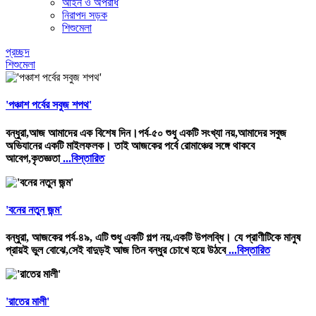
আইন ও অপরাধ
নিরাপদ সড়ক
শিশুমেলা
প্রচ্ছদ
শিশুমেলা
'পঞ্চাশ পর্বের সবুজ শপথ'
বন্ধুরা,আজ আমাদের এক বিশেষ দিন।পর্ব-৫০ শুধু একটি সংখ্যা নয়,আমাদের সবুজ
অভিযানের একটি মাইলফলক। তাই আজকের পর্বে রোমাঞ্চের সঙ্গে থাকবে
আবেগ,কৃতজ্ঞতা
...বিস্তারিত
'বনের নতুন জন্ম'
বন্ধুরা, আজকের পর্ব-৪৯, এটি শুধু একটি গল্প নয়,একটি উপলব্ধি। যে প্রাণীটিকে মানুষ
প্রায়ই ভুল বোঝে,সেই বাদুড়ই আজ তিন বন্ধুর চোখে হয়ে উঠবে
...বিস্তারিত
'রাতের মালী'