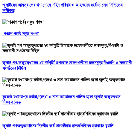
জুলাইয়ের আত্মত্যাগের ঋণ শোধে শহিদ পরিবার ও আহতদের সর্বোচ্চ সেবা নিশ্চিতের
অঙ্গীকার
'পঞ্চাশ পর্বের সবুজ শপথ'
জুলাই গণ-অভ্যুত্থানের ২য় বর্ষপূর্তি উপলক্ষে মহেশখালীতে জনসমুদ্র,বিএনপি ও সহযোগী
সংগঠনের মিছিল
কুয়েটে যথাযোগ্য মর্যাদা,শ্রদ্ধা ও নানা আয়োজনে পালিত হলো জুলাই অভ্যুত্থান
দিবস-২০২৬
জুলাই গণঅভ্যুত্থানের দ্বিতীয় বর্ষে সাতক্ষীরায় ছাত্রশিবিরের ম্যারাথন র‌্যালি