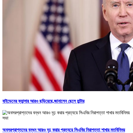
বাইডেনের ক্যান্সার আরও ছড়িয়েছে,জানালেন ছেলে হান্টার
অবসরপ্রাপ্তদের বন্ধন আরও দৃঢ় করার প্রত্যয়ে সিএবির নিরাপত্তা শাখার মতবিনিময়