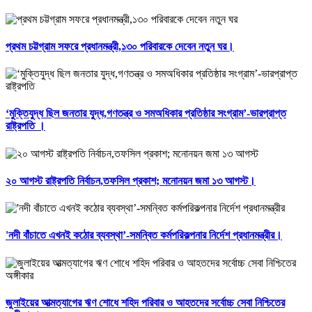
প্রথম চট্টগ্রাম সফরে প্রধানমন্ত্রী,১৩০ পরিবারকে দেবেন নতুন ঘর।
‘মুক্তিযুদ্ধ ছিল জনতার যুদ্ধ,গণতন্ত্র ও সমঅধিকার প্রতিষ্ঠার সংগ্রাম’-ভারপ্রাপ্ত
রাষ্ট্রপতি ।
২০ আগস্ট রাষ্ট্রপতি নির্বাচন,তফসিল প্রকাশ; মনোনয়ন জমা ১৩ আগস্ট।
'নদী বাঁচাতে এখনই কঠোর ব্যবস্থা’-সমন্বিত কর্মপরিকল্পনার নির্দেশ প্রধানমন্ত্রীর।
জুলাইয়ের আত্মত্যাগের ঋণ শোধে শহিদ পরিবার ও আহতদের সর্বোচ্চ সেবা নিশ্চিতের