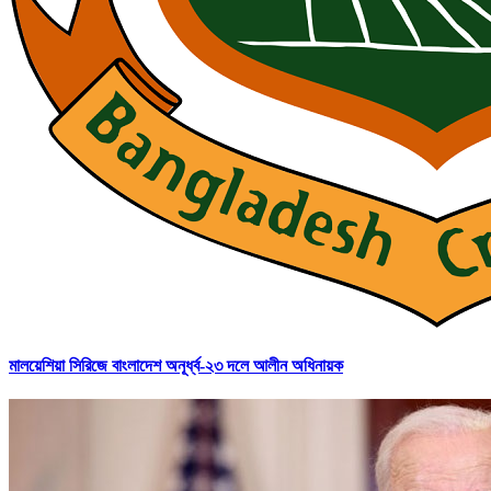
মালয়েশিয়া সিরিজে বাংলাদেশ অনূর্ধ্ব-২৩ দলে আলীন অধিনায়ক