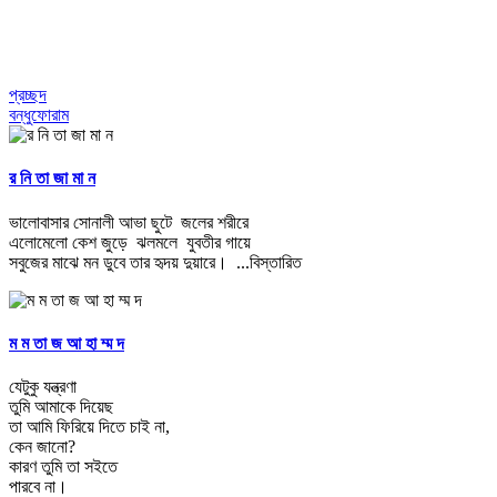
প্রচ্ছদ
বন্ধুফোরাম
র নি তা জা মা ন
ভালোবাসার সোনালী আভা ছুটে জলের শরীরে
এলোমেলো কেশ জুড়ে ঝলমলে যুবতীর গায়ে
সবুজের মাঝে মন ডুবে তার হৃদয় দুয়ারে।
...বিস্তারিত
ম ম তা জ আ হা ম্ম দ
যেটুকু যন্ত্রণা
তুমি আমাকে দিয়েছ
তা আমি ফিরিয়ে দিতে চাই না,
কেন জানো?
কারণ তুমি তা সইতে
পারবে না।