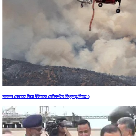
দাবানল নেভাতে গিয়ে উটাহতে হেলিকপ্টার বিধ্বস্ত,নিহত ২