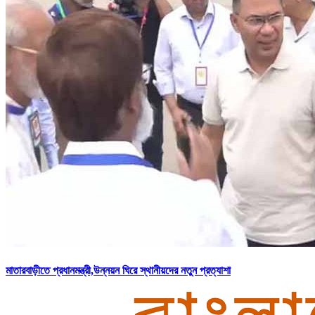
মাতারবাড়ীতে প্রধানমন্ত্রী,উন্নয়ন ঘিরে স্থানীয়দের নতুন প্রত্যাশা