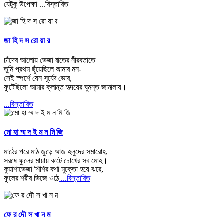
যেটুকু উপেক্ষা
...বিস্তারিত
জা হি দ স রো য়া র
চাঁদের আলোয় ভেজা রাতের নীরবতাতে
তুমি প্রথম ছুঁয়েছিলে আমার মন-
সেই স্পর্শে যেন সূর্যের ভোর,
ফুটেছিলো আমার ক্লান্ত হৃদয়ের ঘুমন্ত জানালায়।
...বিস্তারিত
মো হা ম্ম দ ই ম ন মি জি
​মাঠের পরে মাঠ জুড়ে আজ হলুদের সমারোহ,
সরষে ফুলের মায়ায় কাটে চোখের সব মোহ।
কুয়াশাভেজা শিশির কণা মুক্তো হয়ে ঝরে,
ফুলের শরীর ভিজে ওঠে
...বিস্তারিত
ফে র দৌ স খা ন ম