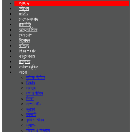
প্রচ্ছদ
সর্বশেষ
জাতীয়
দেশের-সংবাদ
রাজনীতি
আন্তর্জাতিক
খেলাযোগ
বিনোদন
বানিজ্য
প্রিয় প্রবাস
বন্ধুফোরাম
রান্নাঘর
তথ্যপ্রযুক্তি
আরো
লাইফ স্টাইল
ফিচার
স্বাস্থ্য
ধর্ম ও জীবন
শিক্ষা
সম্পাদকীয়
ভ্রমণ
রকমারি
কৃষি ও খাদ্য
ফ্যাশন
আইন ও অপরাধ