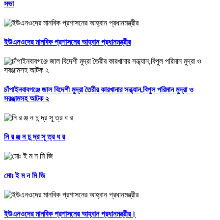
সভা
ইউএনওদের মানবিক প্রশাসনের আহ্বান প্রধানমন্ত্রীর
চাঁপাইনবাবগঞ্জে জাল বিদেশী মুদ্রা তৈরীর কারখানার সন্ধ্যান,বিপুল পরিমান মুদ্রা ও
সরঞ্জামসহ আটক ২
নি র ঞ্জ ন চ ন্দ্র সূ ত্র ধ র
মোঃ ই ম ন মি জি
ইউএনওদের মানবিক প্রশাসনের আহ্বান প্রধানমন্ত্রীর।