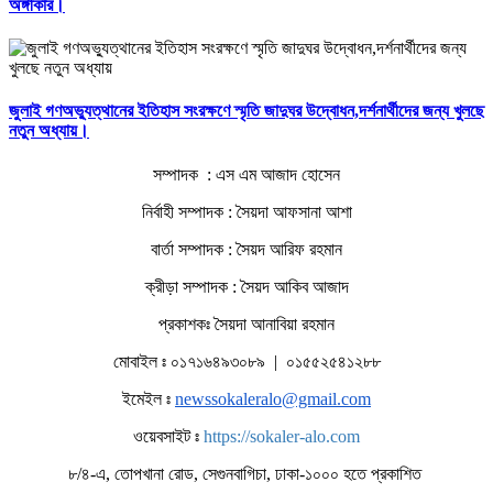
অঙ্গীকার।
জুলাই গণঅভ্যুত্থানের ইতিহাস সংরক্ষণে স্মৃতি জাদুঘর উদ্বোধন,দর্শনার্থীদের জন্য খুলছে
নতুন অধ্যায়।
সম্পাদক : এস এম আজাদ হোসেন
নির্বাহী সম্পাদক : সৈয়দা আফসানা আশা
বার্তা সম্পাদক : সৈয়দ আরিফ রহমান
ক্রীড়া সম্পাদক : সৈয়দ আকিব আজাদ
প্রকাশকঃ সৈয়দা আনাবিয়া রহমান
মোবাইল ঃ ০১৭১৬৪৯৩০৮৯ | ০১৫৫২৫৪১২৮৮
ইমেইল ঃ
newssokaleralo@gmail.com
ওয়েবসাইট ঃ
https://sokaler-alo.com
৮/৪-এ, তোপখানা রোড, সেগুনবাগিচা, ঢাকা-১০০০ হতে প্রকাশিত