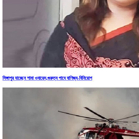
সিঙ্গাপুর যাচ্ছেন শামা ওবায়েদ,গুরুত্ব পাবে বাণিজ্য-বিনিয়োগ