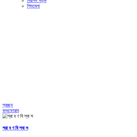
নিরাপদ সড়ক
শিশুমেলা
প্রচ্ছদ
বন্ধুফোরাম
শ্রা ব ণ বি শ্বা স