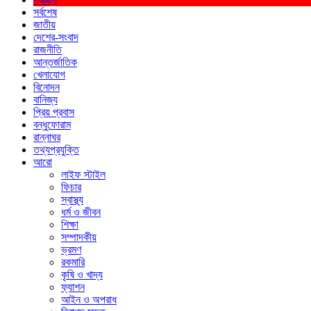
সর্বশেষ
জাতীয়
দেশের-সংবাদ
রাজনীতি
আন্তর্জাতিক
খেলাযোগ
বিনোদন
বানিজ্য
প্রিয় প্রবাস
বন্ধুফোরাম
রান্নাঘর
তথ্যপ্রযুক্তি
আরো
লাইফ স্টাইল
ফিচার
স্বাস্থ্য
ধর্ম ও জীবন
শিক্ষা
সম্পাদকীয়
ভ্রমণ
রকমারি
কৃষি ও খাদ্য
ফ্যাশন
আইন ও অপরাধ