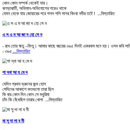
কোন কোন সম্পর্ক থেকেই যায়।
ঝগড়াঝাটি, অভিমান-অভিযোগের পরেও থাকে
যেমন থেকে যায় জোয়ারের পরে পলল পলি সাগর কিংবা নদীর তটে !
...বিস্তারিত
এ স এ ম আ জা দ হো সে ন
- রাখ তোর ঋতু –ফিতু। আমার কাছে বছরের ৩৬৫ দিনই একরকম মনে হয়। ওসব কবি সাহিত
- ৩৬৫
...বিস্তারিত
পা ন্না আ হ মে দ
যেদিন প্রথম ভ্রুনের জন্ম হোল
সেদিনের আকাশে কতগুলো তারা ছিল
কি বার কোন দিন কোন সে মধুরিমা
চাঁদ কি বেঁধেছিল তারার খোপা
...বিস্তারিত
মা সু দা লা ব নী