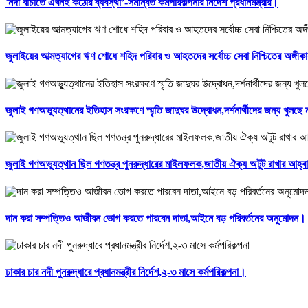
'নদী বাঁচাতে এখনই কঠোর ব্যবস্থা’-সমন্বিত কর্মপরিকল্পনার নির্দেশ প্রধানমন্ত্রীর।
জুলাইয়ের আত্মত্যাগের ঋণ শোধে শহিদ পরিবার ও আহতদের সর্বোচ্চ সেবা নিশ্চিতের অঙ্গীক
জুলাই গণঅভ্যুত্থানের ইতিহাস সংরক্ষণে স্মৃতি জাদুঘর উদ্বোধন,দর্শনার্থীদের জন্য খুলছ
জুলাই গণঅভ্যুত্থান ছিল গণতন্ত্র পুনরুদ্ধারের মাইলফলক,জাতীয় ঐক্য অটুট রাখার আহ্বান
দান করা সম্পত্তিও আজীবন ভোগ করতে পারবেন দাতা,আইনে বড় পরিবর্তনের অনুমোদন।
ঢাকার চার নদী পুনরুদ্ধারে প্রধানমন্ত্রীর নির্দেশ,২-৩ মাসে কর্মপরিকল্পনা।