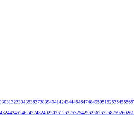
9
30
31
32
33
34
35
36
37
38
39
40
41
42
43
44
45
46
47
48
49
50
51
52
53
54
55
56
5
43
244
245
246
247
248
249
250
251
252
253
254
255
256
257
258
259
260
261