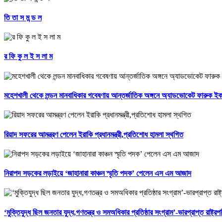
তি তা স ম ন্ড ল
র ফি কু ল ই স লা ম
মহেশখালী থেকে লন্ডন মানবাধিকার গবেষণায় আন্তর্জাতিক অঙ্গনে অ্যাডভোকেট ফারুক ই
রিয়াদ সফরের আমন্ত্রণ পেলেন ইরাকি প্রধানমন্ত্রী,প্রতিশোধ হামলা স্থগিত
নিরাপদ সড়কের লড়াইয়ে ‘জাহানারা কাঞ্চন স্মৃতি পদক’ পেলেন এস এম আজাদ
‘মুক্তিযুদ্ধ ছিল জনতার যুদ্ধ,গণতন্ত্র ও সমঅধিকার প্রতিষ্ঠার সংগ্রাম’-ভারপ্রাপ্ত রাষ্ট্রপ