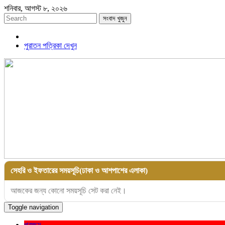
শনিবার, আগস্ট ৮, ২০২৬
সংবাদ খুজুন
পুরাতন পত্রিকা দেখুন
সেহরি ও ইফতারের সময়সূচি(ঢাকা ও আশপাশের এলাকা)
আজকের জন্য কোনো সময়সূচি সেট করা নেই।
Toggle navigation
প্রচ্ছদ