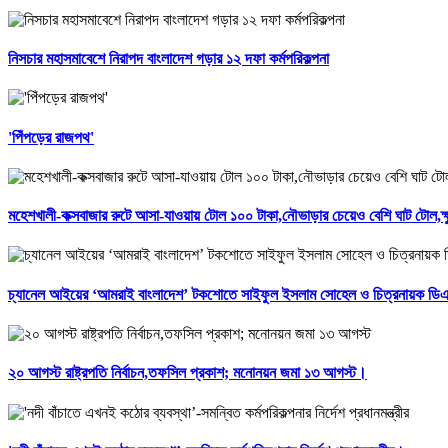
নিসচার মহাসমাবেশে নিরাপদ বাংলাদেশ গড়ার ১২ দফা কর্মপরিকল্পনা
'পিঁপড়ের রাজপথ'
মহেশখালী-কক্সবাজার রুটে আসা-যাওয়ায় টোল ১০০ টাকা,নৌভাড়ার চেয়েও বেশি ঘাট টোল,ক্ষু
চ্যানেল আইয়ের ‘আমরাই বাংলাদেশ’ টকশোতে সাইফুল ইসলাম সোহেল ও চিত্রনায়ক ডিএ
২০ আগস্ট রাষ্ট্রপতি নির্বাচন,তফসিল প্রকাশ; মনোনয়ন জমা ১৩ আগস্ট।