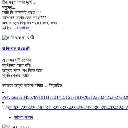
ঠিক সন্ধ্যা নামার মুখে...
সমুদ্রে...
আমি কি আসলেই কারো???
আসলেই আমার কেউ আছে???
এক অদ্ভুত বিস্মৃতির গহবরে কবে, কখন
হারিয়ে
...বিস্তারিত
রা কি ব ফ রা য়ে জী
এ কেমন সৃষ্টি তোমার
স্বাধীনতা কাকে বলি!
রক্তের স্বাদ দেখ নিতে আজ
শকুনি খেলছে হোলি!
ভাইয়ের রক্তে ভাইকে কাঁদায়
...বিস্তারিত
Previous
1
2
3
4
5
6
7
8
9
10
11
12
13
14
15
16
17
18
19
20
21
22
23
24
25
26
27
28
2
225
226
227
228
229
230
231
232
233
234
235
236
237
238
239
240
241
242
2
সর্বশেষ সংবাদ