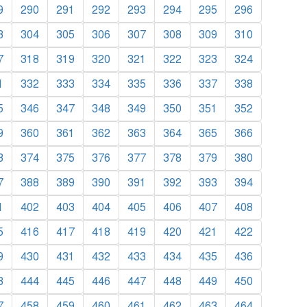
9
290
291
292
293
294
295
296
3
304
305
306
307
308
309
310
7
318
319
320
321
322
323
324
1
332
333
334
335
336
337
338
5
346
347
348
349
350
351
352
9
360
361
362
363
364
365
366
3
374
375
376
377
378
379
380
7
388
389
390
391
392
393
394
1
402
403
404
405
406
407
408
5
416
417
418
419
420
421
422
9
430
431
432
433
434
435
436
3
444
445
446
447
448
449
450
7
458
459
460
461
462
463
464