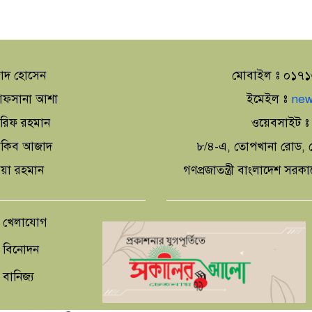
াদ হোসেন
মোবাইল ঃ ০১৭
া আফসানা আশা
ইমেইল ঃ
new
আরিফ রহমান
ওয়েবসাইট 
 আকিব আজাদ
৮/৪-এ, তোপখানা রোড, স
িয়া রহমান
গণপ্রজাতন্ত্রী বাংলাদেশ সরক
খেলাযোগ
বিনোদন
বানিজ্য