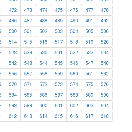
1
472
473
474
475
476
477
478
5
486
487
488
489
490
491
492
9
500
501
502
503
504
505
506
3
514
515
516
517
518
519
520
7
528
529
530
531
532
533
534
1
542
543
544
545
546
547
548
5
556
557
558
559
560
561
562
9
570
571
572
573
574
575
576
3
584
585
586
587
588
589
590
7
598
599
600
601
602
603
604
1
612
613
614
615
616
617
618