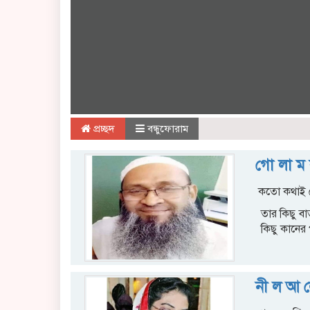
প্রচ্ছদ
বন্ধুফোরাম
গো লা ম 
কতো কথাই ত
তার কিছু বাত
কিছু কানের প
নী ল আ 