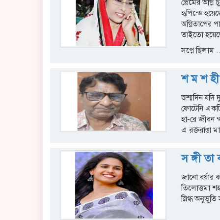
প্রেমের অগ্নি চ
হৃপিন্ডে হয়েছ
অগ্নিতাপের প
তাইতো হয়েছে
সপ্নে ছিলাম
..
শ ম শ হী
জন্মদিন যদি দু
ফোটেনি একটি
হা-রে জীবন ক
এ রক্তরাঙা মা
স ঙ্গী তা
জানো বর্ষার 
তিলোত্তমা 
স্নিগ্ধ অনুভূত