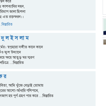
ুন্বন করে
ে কালব্যাধির দহন,
ারিমাপ জানা ছিলনা
 এত রক্তক্ষরন।।
.বিস্তারিত
 দু ল ই স লা ম
র্মর। স্বপ্নহারা সঙ্গীত কানে কানে
ও ফুল উদ্যানে
্ষয়ে ক্ষয়ে আতুড় ঘর স্মরণ
নচিত্রে
...বিস্তারিত
 ক র
কবিতা, আমি খুঁজে বেড়াই তোমায়
শহরের আলো-আঁধারি গলিপথে,
ি সজাগ হয় পূর্ণ গ্রহণ পার করে
...বিস্তারিত