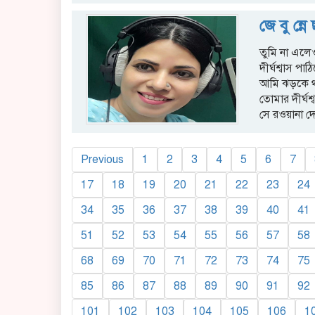
জে বু ন্নে
তুমি না এলেও
দীর্ঘশ্বাস পাঠ
আমি ঝড়কে থা
তোমার দীর্ঘশ
সে রওয়ানা দ
Previous
1
2
3
4
5
6
7
17
18
19
20
21
22
23
24
34
35
36
37
38
39
40
41
51
52
53
54
55
56
57
58
68
69
70
71
72
73
74
75
85
86
87
88
89
90
91
92
101
102
103
104
105
106
1