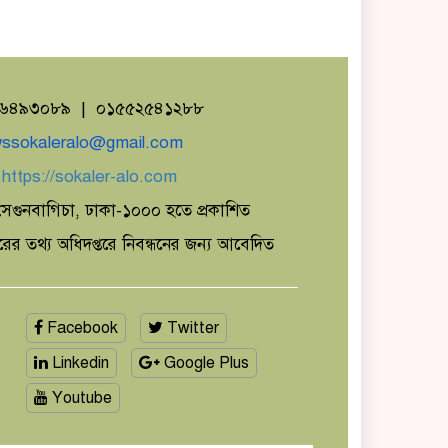
১৬৪৯৩০৮৯ | ০১৫৫২৫৪১২৮৮
ssokaleralo@gmail.com
ঃ
https://sokaler-alo.com
েগুনবাগিচা, ঢাকা-১০০০ হতে প্রকাশিত
ারের তথ্য অধিদপ্তরে নিবন্ধনের জন্য আবেদিত
Facebook
Twitter
Linkedin
Google Plus
Youtube