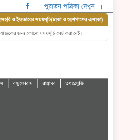
পুরাতন পত্রিকা দেখুন
সেহরি ও ইফতারের সময়সূচি(ঢাকা ও আশপাশের এলাকা)
আজকের জন্য কোনো সময়সূচি সেট করা নেই।
বাস
বন্ধুফোরাম
রান্নাঘর
তথ্যপ্রযুক্তি