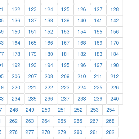
21
122
123
124
125
126
127
128
35
136
137
138
139
140
141
142
49
150
151
152
153
154
155
156
63
164
165
166
167
168
169
170
77
178
179
180
181
182
183
184
91
192
193
194
195
196
197
198
05
206
207
208
209
210
211
212
19
220
221
222
223
224
225
226
33
234
235
236
237
238
239
240
7
248
249
250
251
252
253
254
1
262
263
264
265
266
267
268
5
276
277
278
279
280
281
282