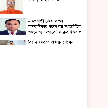
র ফি কু ল ই স লা ম
মহেশখালী থেকে লন্ডন
মানবাধিকার গবেষণায় আন্তর্জাতিক
অঙ্গনে অ্যাডভোকেট ফারুক ইকবাল
রিয়াদ সফরের আমন্ত্রণ পেলেন
ইরাকি প্রধানমন্ত্রী,প্রতিশোধ হামলা
স্থগিত
নিরাপদ সড়কের লড়াইয়ে
‘জাহানারা কাঞ্চন স্মৃতি পদক’
পেলেন এস এম আজাদ
‘মুক্তিযুদ্ধ ছিল জনতার যুদ্ধ,গণতন্ত্র ও
সমঅধিকার প্রতিষ্ঠার সংগ্রাম’-
ভারপ্রাপ্ত রাষ্ট্রপতি
নিসচার মহাসমাবেশে নিরাপদ