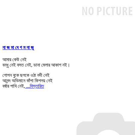
না জ মা বে গ ম না জু
আমার কেউ নেই
বন্ধু নেই বসত নেই, ডানা মেলার আকাশ নই।
গোপন বুকে ছলকে ওঠা নদী নেই
আনন্দ অভিমানে কাঁপা কিশলয় নেই
বর্ষার পাখি নেই,
...বিস্তারিত