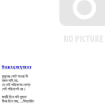
নি র ঞ্জ ন চ ন্দ্র সূ ত্র ধ র
কুকুরের পেটে গাওয়া ঘি
হজম নাহি হয়,
যে যেই পরিবেশের যোগ্য
সেই পরিবেশেই রয়।
জহুরী চিনে মনি মুক্তা
ধীবর চিনে মাছ,
...বিস্তারিত