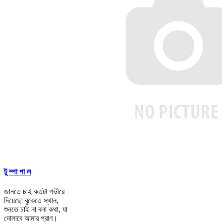
টু ম্পা পা ল
জানতে চাই কতটা গভীরে
দিয়েছো বুকেতে স্থান,
শুনতে চাই না বলা কথা, যা
দোলাবে আমার প্রাণ।