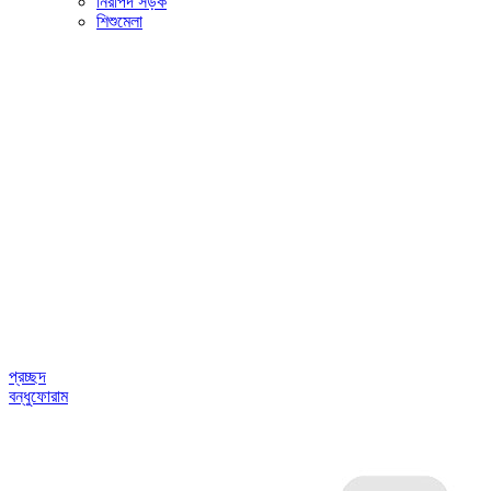
নিরাপদ সড়ক
শিশুমেলা
প্রচ্ছদ
বন্ধুফোরাম