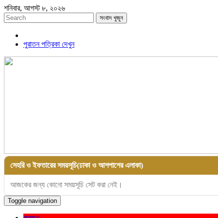
শনিবার, আগস্ট ৮, ২০২৬
সংবাদ খুজুন
পুরাতন পত্রিকা দেখুন
সেহরি ও ইফতারের সময়সূচি(ঢাকা ও আশপাশের এলাকা)
আজকের জন্য কোনো সময়সূচি সেট করা নেই।
Toggle navigation
প্রচ্ছদ