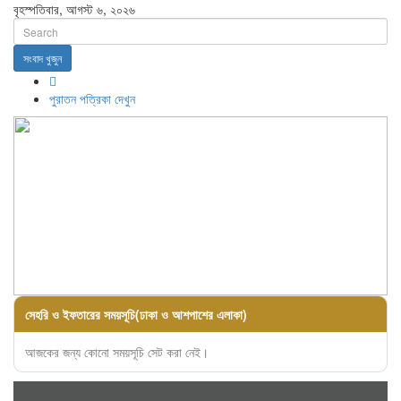
বৃহস্পতিবার, আগস্ট ৬, ২০২৬
সংবাদ খুজুন
পুরাতন পত্রিকা দেখুন
সেহরি ও ইফতারের সময়সূচি(ঢাকা ও আশপাশের এলাকা)
আজকের জন্য কোনো সময়সূচি সেট করা নেই।