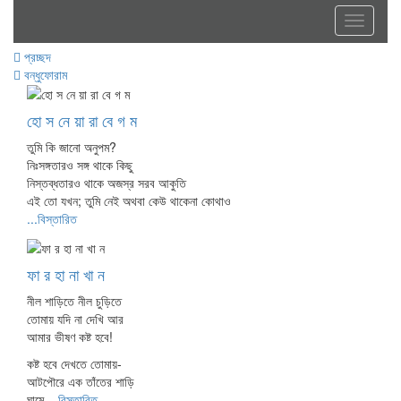
Toggle
navigati
প্রচ্ছদ
বন্ধুফোরাম
হো স নে য়া রা বে গ ম
তুমি কি জানো অনুপম?
নিঃসঙ্গতারও সঙ্গ থাকে কিছু
নিস্তব্ধতারও থাকে অজস্র সরব আকুতি
এই তো যখন; তুমি নেই অথবা কেউ থাকেনা কোথাও
...বিস্তারিত
ফা র হা না খা ন
নীল শাড়িতে নীল চুড়িতে
তোমায় যদি না দেখি আর
আমার ভীষণ কষ্ট হবে!
কষ্ট হবে দেখতে তোমায়-
আটপৌরে এক তাঁতের শাড়ি
ঘামে
...বিস্তারিত