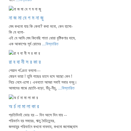
না জ মা বে গ ম না জু
মেঘ কখনো যায় কি কেনা? কথা শুনো, কেন হাসো-
কি যে বলো-
এই যে আমি মেঘ কিনেছি পাতা ধোয়া বৃষ্টিকণার দামে,
এক আকাশের সূর্য রোদের
...বিস্তারিত
রা ব বা নী স র কা র
শেয়াল পণ্ডিত বললো---
মোরগ ভায়া ! তুমি গাছের ডালে বসে আছো কেন !
নিচে নেমে এসো। এখনতো আমরা সবাই সবার বন্ধু।
আমাদের মাঝে ছোটো-বড়ো, উঁচু-নীচু,
...বিস্তারিত
অ র্চ না মা লা কা র
প্রতিদিনই ভোর হয় -- দিন আসে দিন যায় --
পরিবর্তন হয় সময়ের, ঋতু বৈচিত্র্যের,
জলবায়ুর পরিবর্তনে কখনো দাবদাহ, কখনো জলোচ্ছ্বাস