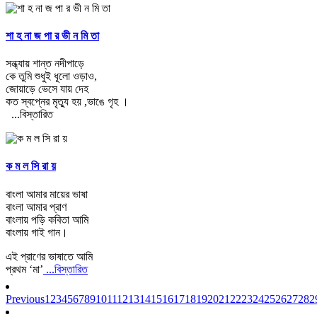
শা হ না জ পা র ভী ন মি তা
সন্ধ্যায় শান্ত নদীপাড়ে
কে তুমি শুধুই ধূলো ওড়াও,
জোয়াড়ে ভেসে যায় দেহ
কত স্বপ্নের মৃত্যু হয় ,ভাঙে গৃহ ।
...বিস্তারিত
ক ম ল সি রা য়
বাংলা আমার মায়ের ভাষা
বাংলা আমার প্রাণ
বাংলায় পড়ি কবিতা আমি
বাংলায় গাই গান।
এই প্রাণের ভাষাতে আমি
প্রথম ‘মা’
...বিস্তারিত
Previous
1
2
3
4
5
6
7
8
9
10
11
12
13
14
15
16
17
18
19
20
21
22
23
24
25
26
27
28
2