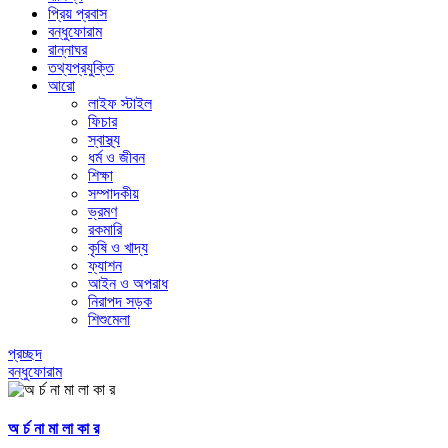
প্রিয় প্রবাস
বন্ধুফোরাম
রান্নাঘর
তথ্যপ্রযুক্তি
আরো
লাইফ স্টাইল
ফিচার
স্বাস্থ্য
ধর্ম ও জীবন
শিক্ষা
সম্পাদকীয়
ভ্রমণ
রকমারি
কৃষি ও খাদ্য
ফ্যাশন
আইন ও অপরাধ
নিরাপদ সড়ক
শিশুমেলা
প্রচ্ছদ
বন্ধুফোরাম
অ র্চ না মা লা কা র