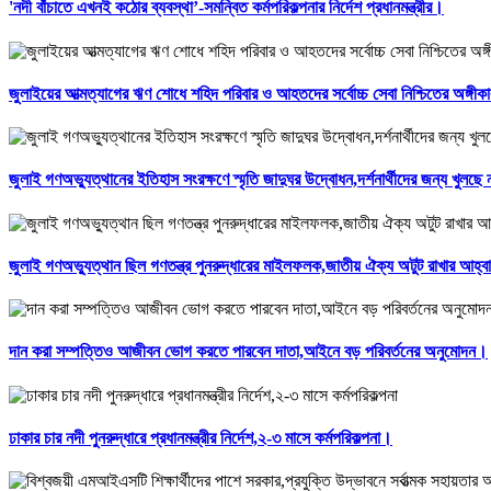
'নদী বাঁচাতে এখনই কঠোর ব্যবস্থা’-সমন্বিত কর্মপরিকল্পনার নির্দেশ প্রধানমন্ত্রীর।
জুলাইয়ের আত্মত্যাগের ঋণ শোধে শহিদ পরিবার ও আহতদের সর্বোচ্চ সেবা নিশ্চিতের অঙ্গীক
জুলাই গণঅভ্যুত্থানের ইতিহাস সংরক্ষণে স্মৃতি জাদুঘর উদ্বোধন,দর্শনার্থীদের জন্য খুলছ
জুলাই গণঅভ্যুত্থান ছিল গণতন্ত্র পুনরুদ্ধারের মাইলফলক,জাতীয় ঐক্য অটুট রাখার আহ্বান
দান করা সম্পত্তিও আজীবন ভোগ করতে পারবেন দাতা,আইনে বড় পরিবর্তনের অনুমোদন।
ঢাকার চার নদী পুনরুদ্ধারে প্রধানমন্ত্রীর নির্দেশ,২-৩ মাসে কর্মপরিকল্পনা।