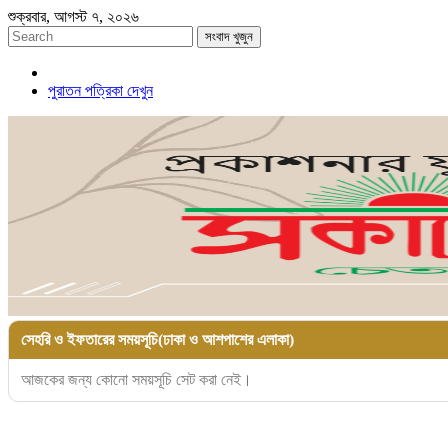
শুক্রবার, আগস্ট ৭, ২০২৬
সংবাদ খুজুন
পুরাতন পত্রিকা দেখুন
সেহরি ও ইফতারের সময়সূচি(ঢাকা ও আশপাশের এলাকা)
আজকের জন্য কোনো সময়সূচি সেট করা নেই।