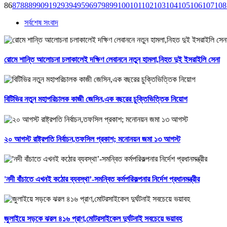
86
87
88
89
90
91
92
93
94
95
96
97
98
99
100
101
102
103
104
105
106
107
108
সর্বশেষ সংবাদ
রোমে শান্তি আলোচনা চলাকালেই দক্ষিণ লেবাননে নতুন হামলা,নিহত দুই ইসরাইলি সেনা
বিটিভির নতুন মহাপরিচালক কাজী জেসিন,এক বছরের চুক্তিভিত্তিক নিয়োগ
২০ আগস্ট রাষ্ট্রপতি নির্বাচন,তফসিল প্রকাশ; মনোনয়ন জমা ১৩ আগস্ট
'নদী বাঁচাতে এখনই কঠোর ব্যবস্থা’-সমন্বিত কর্মপরিকল্পনার নির্দেশ প্রধানমন্ত্রীর
জুলাইয়ে সড়কে ঝরল ৪১৬ প্রাণ,মোটরসাইকেল দুর্ঘটনাই সবচেয়ে ভয়াবহ