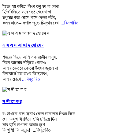
ইচ্ছে হয় কবিতা লিখব তবু হয় না লেখা
হিজিবিজিতে ভরে ওঠে খেরোখাতা।
দুপুরের কড়া রোদে ঘামে ভেজা শরীর,
কলম হাতে-- কপাল জুড়ে চিন্তার রেখা
...বিস্তারিত
এ স এ ম আ জা দ হো সে ন
শহরের ভিড়ে আমি এক রঙহীন মানুষ,
নিয়ন আলোয় দাঁড়িয়ে থেকেও
আমার ভেতরে কোনো উৎসব জ্বলে না।
বিলবোর্ডে যত রঙের বিস্ফোরণ,
আমার চোখে
...বিস্তারিত
স ঙ্গী তা ক র
রং মাখাবো বলে দুচোখ মেলে তাকালাম শিশুর দিকে
সে একমুখ খিলখিলে হাসি ছড়িয়ে দিল
তার হাসি লাগলো আমার মুখে
কি খুশি! কি আনন্দ!
...বিস্তারিত