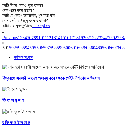
আমি ফিরে এসেও ঘুরে তাকাই
কেন এমন করে ডাকো?
আমি যে চোখে তাকালেই, খুন হয়ে যাই
কেন হাতটা টেনে,বুকে ধরে রাখো?
আমি ওই ধুকপুকুনিতে
...বিস্তারিত
Previous
1
2
3
4
5
6
7
8
9
10
11
12
13
14
15
16
17
18
19
20
21
22
23
24
25
26
27
28
2
591
592
593
594
595
596
597
598
599
600
601
602
603
604
605
606
607
608
6
সর্বশেষ সংবাদ
বিশ্বনাথে সরকারী আদেশ অমান্য করে সড়কে গেইট নির্মাণের অভিযোগ
তি তা স ম ন্ড ল
র ফি কু ল ই স লা ম