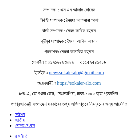
সম্পাদক : এস এম আজাদ হোসেন
নির্বাহী সম্পাদক : সৈয়দা আফসানা আশা
বার্তা সম্পাদক : সৈয়দ আরিফ রহমান
ক্রীড়া সম্পাদক : সৈয়দ আকিব আজাদ
প্রকাশকঃ সৈয়দা আনাবিয়া রহমান
মোবাইল ঃ ০১৭১৬৪৯৩০৮৯ | ০১৫৫২৫৪১২৮৮
ইমেইল ঃ
newssokaleralo@gmail.com
ওয়েবসাইট ঃ
https://sokaler-alo.com
৮/৪-এ, তোপখানা রোড, সেগুনবাগিচা, ঢাকা-১০০০ হতে প্রকাশিত
গণপ্রজাতন্ত্রী বাংলাদেশ সরকারের তথ্য অধিদপ্তরে নিবন্ধনের জন্য আবেদিত
সর্বশেষ
জাতীয়
দেশের-সংবাদ
রাজনীতি