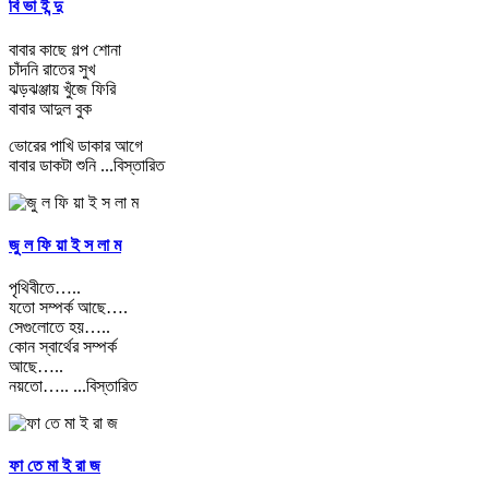
বি ভা ই ন্দু
বাবার কাছে গল্প শোনা
চাঁদনি রাতের সুখ
ঝড়ঝঞ্জায় খুঁজে ফিরি
বাবার আদুল বুক
ভোরের পাখি ডাকার আগে
বাবার ডাকটা শুনি
...বিস্তারিত
জু ল ফি য়া ই স লা ম
পৃথিবীতে…..
যতো সম্পর্ক আছে….
সেগুলোতে হয়…..
কোন স্বার্থের সম্পর্ক
আছে…..
নয়তো…..
...বিস্তারিত
ফা তে মা ই রা জ