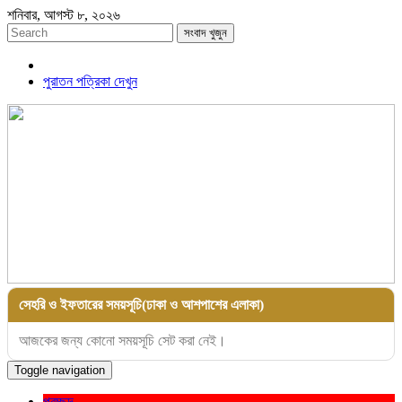
শনিবার, আগস্ট ৮, ২০২৬
সংবাদ খুজুন
পুরাতন পত্রিকা দেখুন
সেহরি ও ইফতারের সময়সূচি(ঢাকা ও আশপাশের এলাকা)
আজকের জন্য কোনো সময়সূচি সেট করা নেই।
Toggle navigation
প্রচ্ছদ