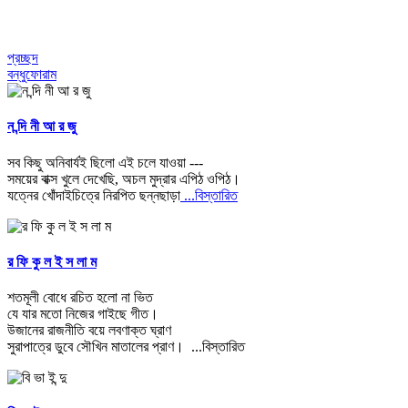
প্রচ্ছদ
বন্ধুফোরাম
ন ন্দি নী আ র জু
সব কিছু অনিবার্যই ছিলো এই চলে যাওয়া ---
সময়ের বাক্স খুলে দেখেছি, অচল মুদ্রার এপিঠ ওপিঠ।
যত্নের খোঁদাইচিত্রে নিরপিত ছন্নছাড়া
...বিস্তারিত
র ফি কু ল ই স লা ম
শতমূলী বোধে রচিত হলো না ভিত
যে যার মতো নিজের গাইছে গীত।
উজানের রাজনীতি বয়ে লবণাক্ত ঘ্রাণ
সুরাপাত্রে ডুবে সৌখিন মাতালের প্রাণ।
...বিস্তারিত