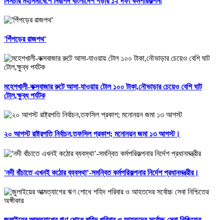
নিসচার মহাসমাবেশে নিরাপদ বাংলাদেশ গড়ার ১২ দফা কর্মপরিকল্পনা
'পিঁপড়ের রাজপথ'
মহেশখালী-কক্সবাজার রুটে আসা-যাওয়ায় টোল ১০০ টাকা,নৌভাড়ার চেয়েও বেশি ঘাট
টোল,ক্ষুব্ধ পর্যটক
২০ আগস্ট রাষ্ট্রপতি নির্বাচন,তফসিল প্রকাশ; মনোনয়ন জমা ১৩ আগস্ট।
'নদী বাঁচাতে এখনই কঠোর ব্যবস্থা’-সমন্বিত কর্মপরিকল্পনার নির্দেশ প্রধানমন্ত্রীর।
জুলাইয়ের আত্মত্যাগের ঋণ শোধে শহিদ পরিবার ও আহতদের সর্বোচ্চ সেবা নিশ্চিতের