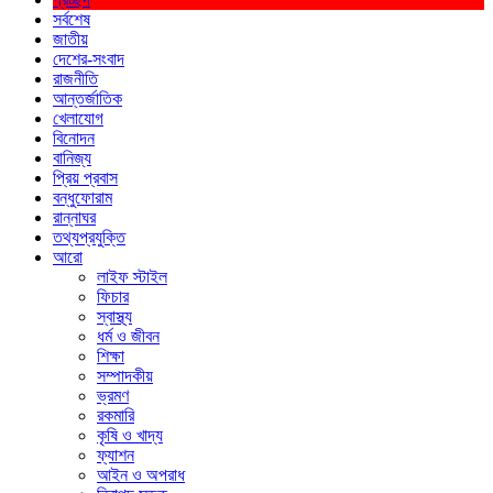
সর্বশেষ
জাতীয়
দেশের-সংবাদ
রাজনীতি
আন্তর্জাতিক
খেলাযোগ
বিনোদন
বানিজ্য
প্রিয় প্রবাস
বন্ধুফোরাম
রান্নাঘর
তথ্যপ্রযুক্তি
আরো
লাইফ স্টাইল
ফিচার
স্বাস্থ্য
ধর্ম ও জীবন
শিক্ষা
সম্পাদকীয়
ভ্রমণ
রকমারি
কৃষি ও খাদ্য
ফ্যাশন
আইন ও অপরাধ