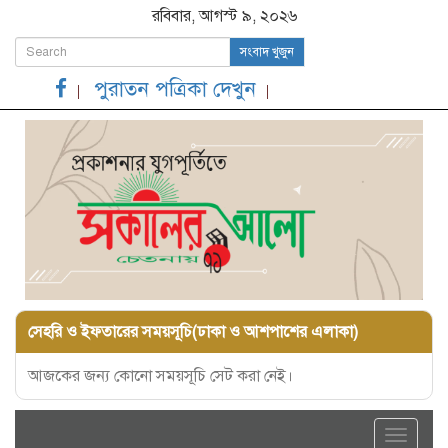
রবিবার, আগস্ট ৯, ২০২৬
সংবাদ খুজুন
পুরাতন পত্রিকা দেখুন
সেহরি ও ইফতারের সময়সূচি(ঢাকা ও আশপাশের এলাকা)
আজকের জন্য কোনো সময়সূচি সেট করা নেই।
Toggle