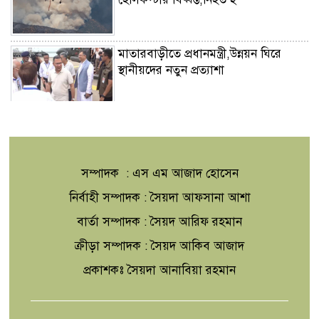
মাতারবাড়ীতে প্রধানমন্ত্রী,উন্নয়ন ঘিরে
স্থানীয়দের নতুন প্রত্যাশা
মালয়েশিয়া সিরিজে বাংলাদেশ অনূর্ধ্ব-২৩
দলে আলীন অধিনায়ক
সম্পাদক : এস এম আজাদ হোসেন
বাইডেনের ক্যান্সার আরও
নির্বাহী সম্পাদক : সৈয়দা আফসানা আশা
ছড়িয়েছে,জানালেন ছেলে হান্টার
বার্তা সম্পাদক : সৈয়দ আরিফ রহমান
ক্রীড়া সম্পাদক : সৈয়দ আকিব আজাদ
অবসরপ্রাপ্তদের বন্ধন আরও দৃঢ় করার
প্রকাশকঃ সৈয়দা আনাবিয়া রহমান
প্রত্যয়ে সিএবির নিরাপত্তা শাখার
মতবিনিময় সভা