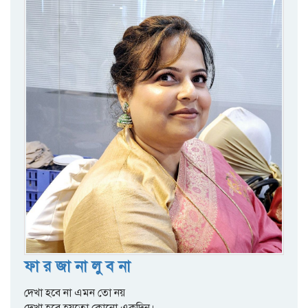
ফা র জা না লু ব না
দেখা হবে না এমন তো নয়