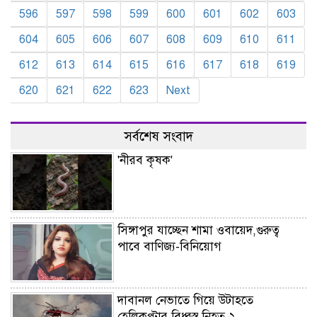
596
597
598
599
600
601
602
603
604
605
606
607
608
609
610
611
612
613
614
615
616
617
618
619
620
621
622
623
Next
সর্বশেষ সংবাদ
'নীরব কৃষক'
সিঙ্গাপুর যাচ্ছেন শামা ওবায়েদ,গুরুত্ব
পাবে বাণিজ্য-বিনিয়োগ
দাবানল নেভাতে গিয়ে উটাহতে
হেলিকপ্টার বিধ্বস্ত,নিহত ২