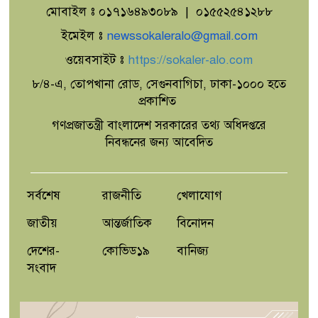
মোবাইল ঃ ০১৭১৬৪৯৩০৮৯ | ০১৫৫২৫৪১২৮৮
ইউএনওদের মানবিক প্রশাসনের আহ্বান
প্রধানমন্ত্রীর
ইমেইল ঃ
newssokaleralo@gmail.com
ওয়েবসাইট ঃ
https://sokaler-alo.com
৮/৪-এ, তোপখানা রোড, সেগুনবাগিচা, ঢাকা-১০০০ হতে
চাঁপাইনবাবগঞ্জে জাল বিদেশী মুদ্রা তৈরীর
কারখানার সন্ধ্যান,বিপুল পরিমান মুদ্রা ও
প্রকাশিত
সরঞ্জামসহ আটক ২
গণপ্রজাতন্ত্রী বাংলাদেশ সরকারের তথ্য অধিদপ্তরে
নিবন্ধনের জন্য আবেদিত
নি র ঞ্জ ন চ ন্দ্র সূ ত্র ধ র
সর্বশেষ
রাজনীতি
খেলাযোগ
জাতীয়
আন্তর্জাতিক
বিনোদন
দেশের-
কোভিড১৯
বানিজ্য
সংবাদ