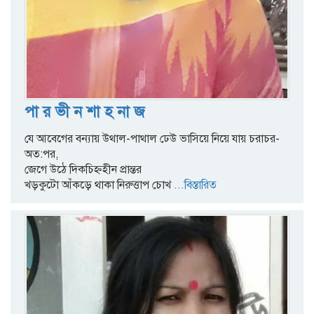
পা র ভী ন শা হ না জ
যে আবেগের বন্যায় উথাল-পাথাল ঢেউ ভাসিয়ে নিয়ে যায় চরাচর-
অত:পর,
জেগে উঠে দিকচিহ্নহীন প্রান্তর
খড়কুটো আঁকড়ে থাকা নিরুত্তাপ চোখ
...বিস্তারিত