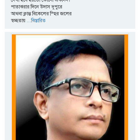
দেখা হবে হয়তো কোনো একদিন।
পাতাঝরার দিনে উদাস দুপুরে
আথবা ক্লান্ত বিকেলের স্হির জলের
স্বচ্ছতায়
...বিস্তারিত