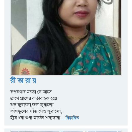
রী তা রা য়
রূপকথার মতো সে আসে
প্রাণে প্রাণের বার্তাবাহক হয়ে।
ঝড় ফুরালো,জল ফুরালো
কাঁশফুলের সাঁজ সেও ফুরালো,
হীম ধরা শুণ্য মাঠের শস্যদানা
...বিস্তারিত