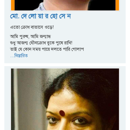
মো. দে লো য়া র হো সে ন
এতো ক্রোধ বাতাসে ওড়ে!
আমি পুরুষ, আমি জন্মান্ধ
শুধু আজন্ম যৌনক্রোধ বুকে পুষে রাখি!
তাই যে কোন সময় পায়ে দলতে পারি গোলাপ
...বিস্তারিত