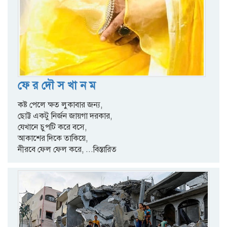
ফে র দৌ স খা ন ম
কষ্ট পেলে ক্ষত লুকাবার জন্য,
ছোট্ট একটু নির্জন জায়গা দরকার,
যেখানে চুপটি করে বসে,
আকাশের দিকে তাকিয়ে,
নীরবে ফেল ফেল করে,
...বিস্তারিত