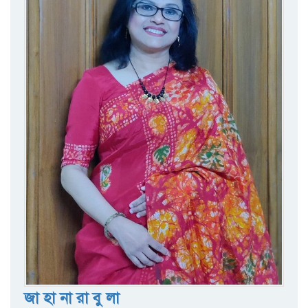
জা হা না রা বু লা