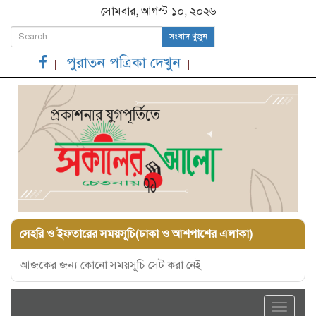
সোমবার, আগস্ট ১০, ২০২৬
সংবাদ খুজুন
পুরাতন পত্রিকা দেখুন
সেহরি ও ইফতারের সময়সূচি(ঢাকা ও আশপাশের এলাকা)
আজকের জন্য কোনো সময়সূচি সেট করা নেই।
Toggle