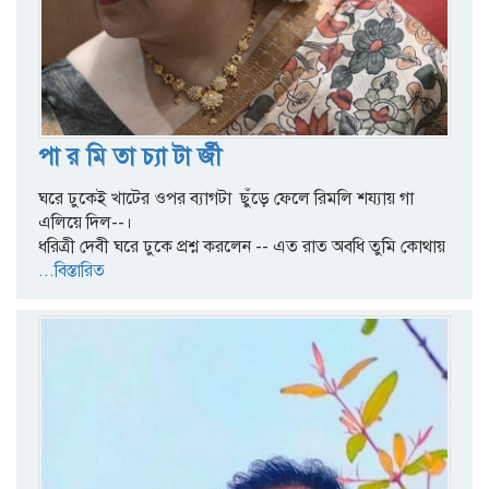
পা র মি তা চ্যা টা র্জী
ঘরে ঢুকেই খাটের ওপর ব্যাগটা ছুঁড়ে ফেলে রিমলি শয্যায় গা
এলিয়ে দিল--।
ধরিত্রী দেবী ঘরে ঢুকে প্রশ্ন করলেন -- এত রাত অবধি তুমি কোথায়
...বিস্তারিত