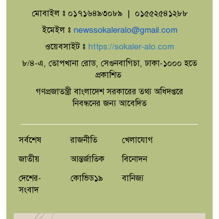
মোবাইল ঃ ০১৭১৬৪৯৩০৮৯ | ০১৫৫২৫৪১২৮৮
ইমেইল ঃ
newssokaleralo@gmail.com
চাঁপাইনবাবগঞ্জে ৪৩ লক্ষ ৪৬ হাজার জাল
ভারতীয় রুপী ও তৈরীর সরঞ্জামসহ গ্রেপ্তার
ওয়েবসাইট ঃ
https://sokaler-alo.com
২
৮/৪-এ, তোপখানা রোড, সেগুনবাগিচা, ঢাকা-১০০০ হতে
প্রকাশিত
সাবেক এমপি আবু নাছের চৌধুরীর
মৃত্যুবার্ষিকীতে দোয়া ও মিলাদ মাহফিল
গণপ্রজাতন্ত্রী বাংলাদেশ সরকারের তথ্য অধিদপ্তরে
নিবন্ধনের জন্য আবেদিত
সাতক্ষীরা জেলার মাসিক আইন শৃঙ্খলা
বিষয়ক সভা
সর্বশেষ
রাজনীতি
খেলাযোগ
জাতীয়
আন্তর্জাতিক
বিনোদন
মাতারবাড়ীকে ঘিরে সমন্বিত জ্বালানি ও
দেশের-
কোভিড১৯
বানিজ্য
বন্দর অবকাঠামো উন্নয়নের নির্দেশ
সংবাদ
প্রধানমন্ত্রীর