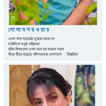
গো লা ম স র ও য়া র
এখন আর সহজেই মুগ্ধতা জমে না
চারদিকে শুধুই অস্থিরতা
রঙিন দিনগুলো এখন মনে হয় রক্তাভ সময়
ধীরে ধীরে বাড়ছে অনিশ্চয়তার দোলাচল
...বিস্তারিত