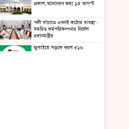
প্রকাশ; মনোনয়ন জমা ১৩ আগস্ট
'নদী বাঁচাতে এখনই কঠোর ব্যবস্থা’-
সমন্বিত কর্মপরিকল্পনার নির্দেশ
প্রধানমন্ত্রীর
জুলাইয়ে সড়কে ঝরল ৪১৬
প্রাণ,মোটরসাইকেল দুর্ঘটনাই
সবচেয়ে ভয়াবহ
টাঙ্গাইলের মহিষমারা কলেজে গড়ে
উঠছে ভবিষ্যতের কৃষি উদ্যোক্তা
'এক মুঠো মাটির বিস্ময়'
উৎপাদন বাড়াতে না পারলে দেশের