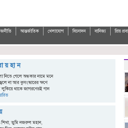
াজনীতি
আন্তর্জাতিক
খেলাযোগ
বিনোদন
বানিজ্য
প্রিয় প্র
া য় হা ন
লো নিভে গেলে অন্ধকার নামে মনে
 জ্বলে না আর কুসংস্কারের ক্ষণে
 লুকিয়ে থাকে জাগরণেরই গান
্তারিত
য়
্ত শিখা, তুমি নজরুল মহান,