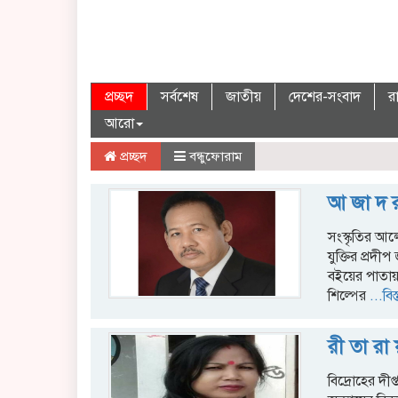
প্রচ্ছদ
সর্বশেষ
জাতীয়
দেশের-সংবাদ
র
আরো
প্রচ্ছদ
বন্ধুফোরাম
আ জা দ র
সংস্কৃতির আ
যুক্তির প্রদীপ
বইয়ের পাতায়
শিল্পের
...বিস
রী তা রা 
বিদ্রোহের দীপ