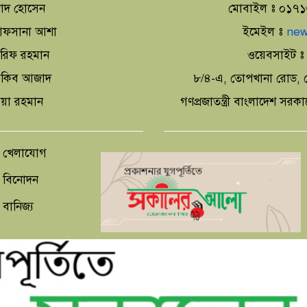
াদ হোসেন
মোবাইল ঃ ০১৭
া আফসানা আশা
ইমেইল ঃ
new
আরিফ রহমান
ওয়েবসাইট 
 আকিব আজাদ
৮/৪-এ, তোপখানা রোড, স
িয়া রহমান
গণপ্রজাতন্ত্রী বাংলাদেশ সরক
খেলাযোগ
বিনোদন
বানিজ্য