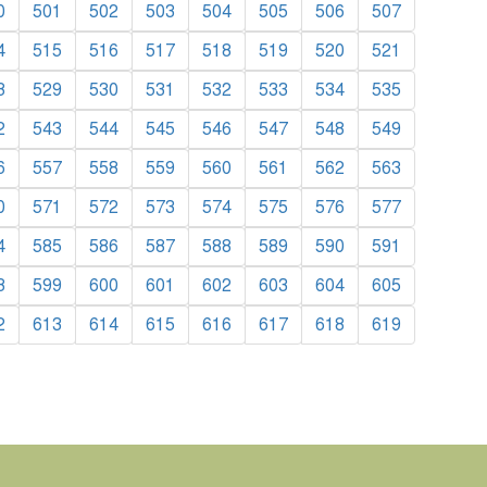
0
501
502
503
504
505
506
507
4
515
516
517
518
519
520
521
8
529
530
531
532
533
534
535
2
543
544
545
546
547
548
549
6
557
558
559
560
561
562
563
0
571
572
573
574
575
576
577
4
585
586
587
588
589
590
591
8
599
600
601
602
603
604
605
2
613
614
615
616
617
618
619