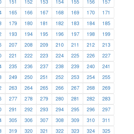
0
151
152
153
154
155
156
157
4
165
166
167
168
169
170
171
8
179
180
181
182
183
184
185
2
193
194
195
196
197
198
199
6
207
208
209
210
211
212
213
0
221
222
223
224
225
226
227
4
235
236
237
238
239
240
241
8
249
250
251
252
253
254
255
2
263
264
265
266
267
268
269
6
277
278
279
280
281
282
283
0
291
292
293
294
295
296
297
4
305
306
307
308
309
310
311
8
319
320
321
322
323
324
325