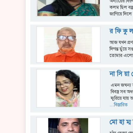
অন্যায়ের বি
কলম ছিল বজ্র
জাগিয়ে দিলে 
‎র ফি কু 
‎‎আজ যখন প্র
‎দিগন্ত ছুঁয়ে স
‎তোমার এলোচ
না সি য়া 
এমন জঘন্য 
বিবস্ত্র সব অ
ফুরিয়ে যায় ভ
...বিস্তারিত
মো হা ম্ম