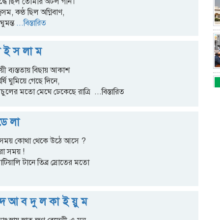
রুদ্ধে ছিল তোমার অটল গান।
সম, কণ্ঠ ছিল অগ্নিবাণ,
ঘুমন্ত
...বিস্তারিত
ল ই স লা ম
ণয়ী ব্যস্ততায় বিছায় আকাশ
প্তর্ষি ঘুমিয়ে গেছে দিনে,
ুলের মতো মেঘে ঢেকেছে রাত্রি
...বিস্তারিত
ডে লা
সময় কোথা থেকে উঠে আসে ?
ধরা সময় !
াটিয়ালি টানে তিব্র স্রোতের মতো
 দ আ ব দু ল কা ই য়ু ম