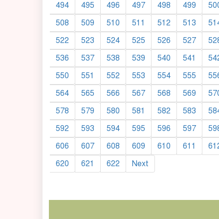
494
495
496
497
498
499
50
508
509
510
511
512
513
51
522
523
524
525
526
527
52
536
537
538
539
540
541
54
550
551
552
553
554
555
55
564
565
566
567
568
569
57
578
579
580
581
582
583
58
592
593
594
595
596
597
59
606
607
608
609
610
611
61
620
621
622
Next