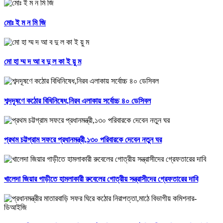
মোঃ ই ম ন মি জি
মো হা ম্ম দ আ ব দু ল কা ই য়ু ম
শব্দদূষণে কঠোর বিধিনিষেধ,নিরব এলাকায় সর্বোচ্চ ৪০ ডেসিবল
প্রথম চট্টগ্রাম সফরে প্রধানমন্ত্রী,১৩০ পরিবারকে দেবেন নতুন ঘর
খালেদা জিয়ার গাড়ীতে হামলাকারী রুবেলের গোত্রীয় সন্ত্রাসীদের গ্রেফতারের দাবি