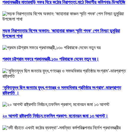
প্রধানমন্ত্রীর মাতারবাড়ি সফর ঘিরে কঠোর নিরাপত্তা,মাঠে বিভাগীয় কমিশনার-ডিআইজি
সড়ক নিরাপত্তায় বিশেষ অবদান: 'জাহানারা কাঞ্চন স্মৃতি পদক' পেল নিসচা ডুমুরিয়া
উপজেলা শাখা
প্রথম চট্টগ্রাম সফরে প্রধানমন্ত্রী,১৩০ পরিবারকে দেবেন নতুন ঘর।
‘মুক্তিযুদ্ধ ছিল জনতার যুদ্ধ,গণতন্ত্র ও সমঅধিকার প্রতিষ্ঠার সংগ্রাম’-ভারপ্রাপ্ত
রাষ্ট্রপতি ।
২০ আগস্ট রাষ্ট্রপতি নির্বাচন,তফসিল প্রকাশ; মনোনয়ন জমা ১৩ আগস্ট।