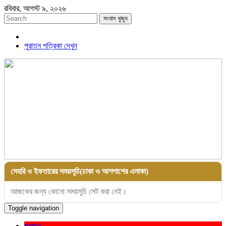
রবিবার, আগস্ট ৯, ২০২৬
সংবাদ খুজুন
পুরাতন পত্রিকা দেখুন
সেহরি ও ইফতারের সময়সূচি(ঢাকা ও আশপাশের এলাকা)
আজকের জন্য কোনো সময়সূচি সেট করা নেই।
Toggle navigation
প্রচ্ছদ