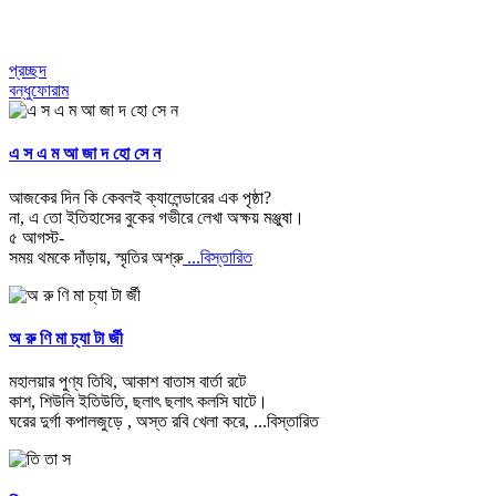
প্রচ্ছদ
বন্ধুফোরাম
এ স এ ম আ জা দ হো সে ন
আজকের দিন কি কেবলই ক্যালেন্ডারের এক পৃষ্ঠা?
না, এ তো ইতিহাসের বুকের গভীরে লেখা অক্ষয় মঞ্জুষা।
৫ আগস্ট-
সময় থমকে দাঁড়ায়, স্মৃতির অশ্রু
...বিস্তারিত
অ রু ণি মা চ্যা টা র্জী
মহালয়ার পুণ্য তিথি, আকাশ বাতাস বার্তা রটে
কাশ, শিউলি ইতিউতি, ছলাৎ ছলাৎ কলসি ঘাটে।
ঘরের দুর্গা কপালজুড়ে , অস্ত রবি খেলা করে,
...বিস্তারিত