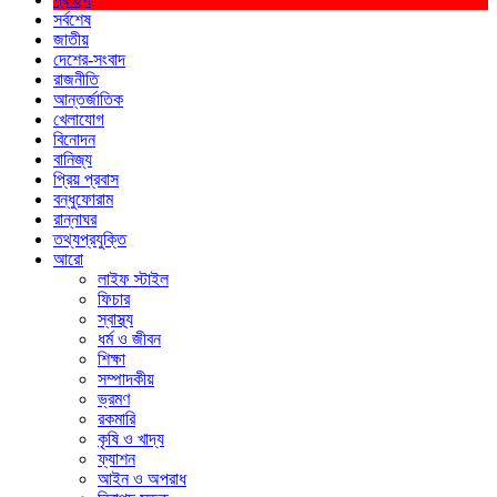
সর্বশেষ
জাতীয়
দেশের-সংবাদ
রাজনীতি
আন্তর্জাতিক
খেলাযোগ
বিনোদন
বানিজ্য
প্রিয় প্রবাস
বন্ধুফোরাম
রান্নাঘর
তথ্যপ্রযুক্তি
আরো
লাইফ স্টাইল
ফিচার
স্বাস্থ্য
ধর্ম ও জীবন
শিক্ষা
সম্পাদকীয়
ভ্রমণ
রকমারি
কৃষি ও খাদ্য
ফ্যাশন
আইন ও অপরাধ