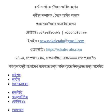
বার্তা সম্পাদক : সৈয়দ আরিফ রহমান
ক্রীড়া সম্পাদক : সৈয়দ আকিব আজাদ
প্রকাশকঃ সৈয়দা আনাবিয়া রহমান
মোবাইল ঃ ০১৭১৬৪৯৩০৮৯ | ০১৫৫২৫৪১২৮৮
ইমেইল ঃ
newssokaleralo@gmail.com
ওয়েবসাইট ঃ
https://sokaler-alo.com
৮/৪-এ, তোপখানা রোড, সেগুনবাগিচা, ঢাকা-১০০০ হতে প্রকাশিত
গণপ্রজাতন্ত্রী বাংলাদেশ সরকারের তথ্য অধিদপ্তরে নিবন্ধনের জন্য আবেদিত
সর্বশেষ
জাতীয়
দেশের-সংবাদ
রাজনীতি
আন্তর্জাতিক
কোভিড১৯
খেলাযোগ