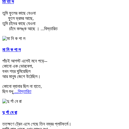
তি তা স
তুমি ফুলের কাছে যেওনা
ফুলে ভ্রমর আছে,
তুমি চাঁদের কাছে যেওনা
চাঁদে কলঙ্ক আছে ।
...বিস্তারিত
মা নি ক পা ল
পাঁচই আগস্ট এলেই মনে পড়ে--
কোনো এক ভোরবেলা,
যখন শহর ঘুমিয়েছিল
আর মানুষ জেগে উঠেছিল।
কোনো ব্যানার ছিল না হাতে,
ছিল শুধু
...বিস্তারিত
দু র্গা বে রা
ততক্ষণে ট্রেন এসে গেছে তিন নম্বর প্লাটফর্মে।