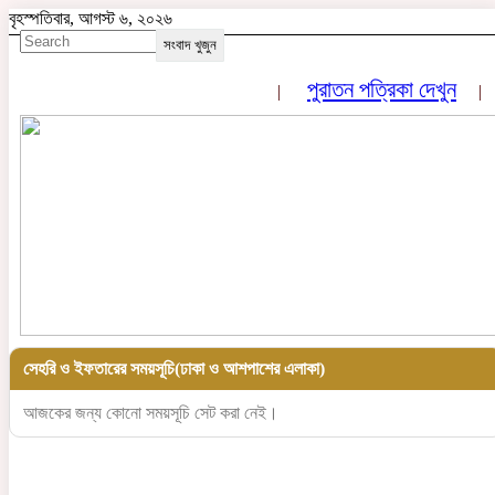
বৃহস্পতিবার, আগস্ট ৬, ২০২৬
সংবাদ খুজুন
পুরাতন পত্রিকা দেখুন
সেহরি ও ইফতারের সময়সূচি(ঢাকা ও আশপাশের এলাকা)
আজকের জন্য কোনো সময়সূচি সেট করা নেই।