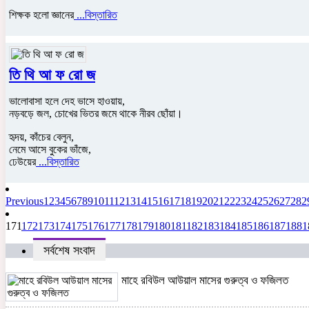
শিক্ষক হলো জ্ঞানের
...বিস্তারিত
তি থি আ ফ রো জ
ভালোবাসা হলে দেহ ভাসে হাওয়ায়,
নড়বড়ে জল, চোখের ভিতর জমে থাকে নীরব ছোঁয়া।
হৃদয়, কাঁচের বেলুন,
নেমে আসে বুকের ভাঁজে,
ঢেউয়ের
...বিস্তারিত
Previous
1
2
3
4
5
6
7
8
9
10
11
12
13
14
15
16
17
18
19
20
21
22
23
24
25
26
27
28
2
171
172
173
174
175
176
177
178
179
180
181
182
183
184
185
186
187
188
1
সর্বশেষ সংবাদ
মাহে রবিউল আউয়াল মাসের গুরুত্ব ও ফজিলত