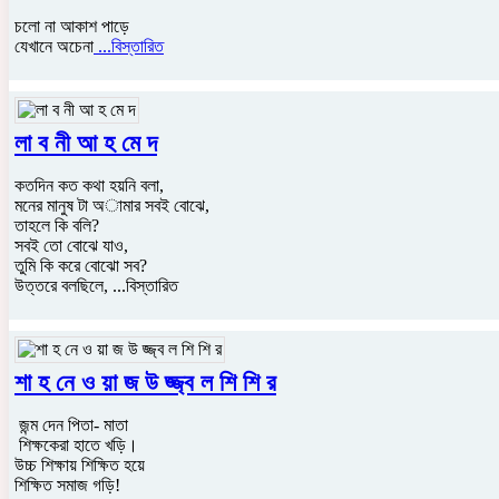
চলো না আকাশ পাড়ে
যেখানে অচেনা
...বিস্তারিত
লা ব নী আ হ মে দ
কতদিন কত কথা হয়নি বলা,
মনের মানুষ টা অামার সবই বোঝে,
তাহলে কি বলি?
সবই তো বোঝে যাও,
তুমি কি করে বোঝো সব?
উত্তরে বলছিলে,
...বিস্তারিত
শা হ নে ও য়া জ উ জ্জ্ব ল শি শি র
জন্ম দেন পিতা- মাতা
শিক্ষকেরা হাতে খড়ি।
উচ্চ শিক্ষায় শিক্ষিত হয়ে
শিক্ষিত সমাজ গড়ি!