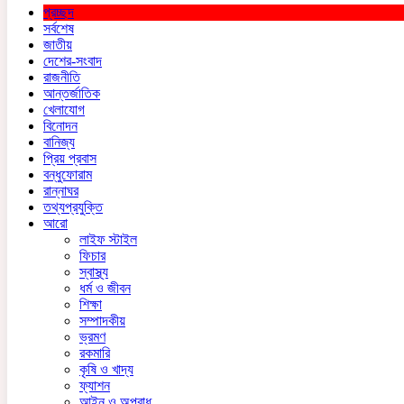
প্রচ্ছদ
সর্বশেষ
জাতীয়
দেশের-সংবাদ
রাজনীতি
আন্তর্জাতিক
খেলাযোগ
বিনোদন
বানিজ্য
প্রিয় প্রবাস
বন্ধুফোরাম
রান্নাঘর
তথ্যপ্রযুক্তি
আরো
লাইফ স্টাইল
ফিচার
স্বাস্থ্য
ধর্ম ও জীবন
শিক্ষা
সম্পাদকীয়
ভ্রমণ
রকমারি
কৃষি ও খাদ্য
ফ্যাশন
আইন ও অপরাধ