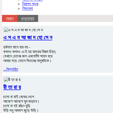
নিরাপদ সড়ক
শিশুমেলা
প্রচ্ছদ
বন্ধুফোরাম
এ স এ ম আ জা দ হো সে ন
দুর্বলতা মানে হার নয় -
কখনও কখনও এ-ই হয় হৃদয়ের বিরাম চিহ্ন,
যেখানে চোখের জল একফোঁটা সাহস হয়ে
আবার গড়ে তোলে ভিতরের মানুষটাকে।
...বিস্তারিত
রী তা রা য়
চলো না যাই মেঘের দেশে
আবেশে আবেশে ঘুম জড়াবে।
চলো না হই রঙিন ঘুড়ি
উড়ি শুধু আকাশ জুড়ে উড়ি।