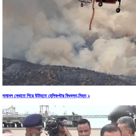
দাবানল নেভাতে গিয়ে উটাহতে হেলিকপ্টার বিধ্বস্ত,নিহত ২