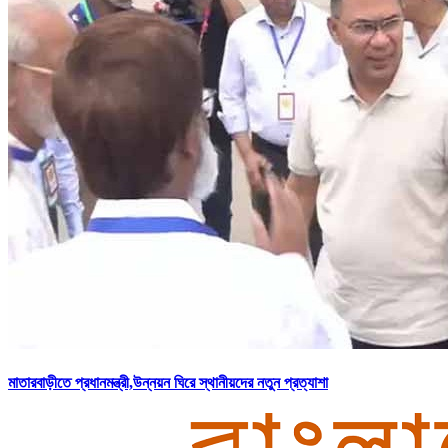
মাতারবাড়ীতে প্রধানমন্ত্রী,উন্নয়ন ঘিরে স্থানীয়দের নতুন প্রত্যাশা