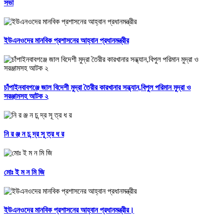
সভা
ইউএনওদের মানবিক প্রশাসনের আহ্বান প্রধানমন্ত্রীর
চাঁপাইনবাবগঞ্জে জাল বিদেশী মুদ্রা তৈরীর কারখানার সন্ধ্যান,বিপুল পরিমান মুদ্রা ও
সরঞ্জামসহ আটক ২
নি র ঞ্জ ন চ ন্দ্র সূ ত্র ধ র
মোঃ ই ম ন মি জি
ইউএনওদের মানবিক প্রশাসনের আহ্বান প্রধানমন্ত্রীর।