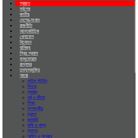
প্রচ্ছদ
সর্বশেষ
জাতীয়
দেশের-সংবাদ
রাজনীতি
আন্তর্জাতিক
খেলাযোগ
বিনোদন
বানিজ্য
প্রিয় প্রবাস
বন্ধুফোরাম
রান্নাঘর
তথ্যপ্রযুক্তি
আরো
লাইফ স্টাইল
ফিচার
স্বাস্থ্য
ধর্ম ও জীবন
শিক্ষা
সম্পাদকীয়
ভ্রমণ
রকমারি
কৃষি ও খাদ্য
ফ্যাশন
আইন ও অপরাধ