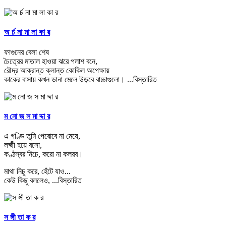
অ র্চ না মা লা কা র
ফাগুনের বেলা শেষ
চৈত্রের মাতাল হাওয়া ঝরে পলাশ বনে,
রৌদ্র আক্রান্ত ক্লান্ত কোকিল অপেক্ষায়
কাকের বাসায় কখন ডানা মেলে উড়বে বাচ্চাগুলো।
...বিস্তারিত
ম নো জ স মা দ্দা র
এ গণ্ডি তুমি পেরোবে না মেয়ে,
লক্ষ্মী হয়ে বসো,
কণ্ঠস্বর নিচে, করো না কলরব।
মাথা নিচু করে, হেঁটে যাও...
কেউ কিছু বললেও,
...বিস্তারিত
স ঙ্গী তা ক র