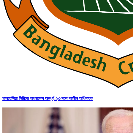
মালয়েশিয়া সিরিজে বাংলাদেশ অনূর্ধ্ব-২৩ দলে আলীন অধিনায়ক