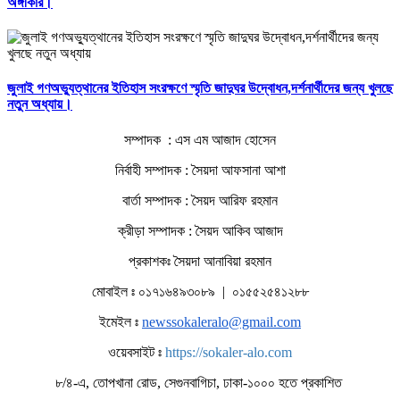
অঙ্গীকার।
জুলাই গণঅভ্যুত্থানের ইতিহাস সংরক্ষণে স্মৃতি জাদুঘর উদ্বোধন,দর্শনার্থীদের জন্য খুলছে
নতুন অধ্যায়।
সম্পাদক : এস এম আজাদ হোসেন
নির্বাহী সম্পাদক : সৈয়দা আফসানা আশা
বার্তা সম্পাদক : সৈয়দ আরিফ রহমান
ক্রীড়া সম্পাদক : সৈয়দ আকিব আজাদ
প্রকাশকঃ সৈয়দা আনাবিয়া রহমান
মোবাইল ঃ ০১৭১৬৪৯৩০৮৯ | ০১৫৫২৫৪১২৮৮
ইমেইল ঃ
newssokaleralo@gmail.com
ওয়েবসাইট ঃ
https://sokaler-alo.com
৮/৪-এ, তোপখানা রোড, সেগুনবাগিচা, ঢাকা-১০০০ হতে প্রকাশিত