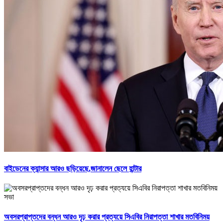
বাইডেনের ক্যান্সার আরও ছড়িয়েছে,জানালেন ছেলে হান্টার
অবসরপ্রাপ্তদের বন্ধন আরও দৃঢ় করার প্রত্যয়ে সিএবির নিরাপত্তা শাখার মতবিনিময়