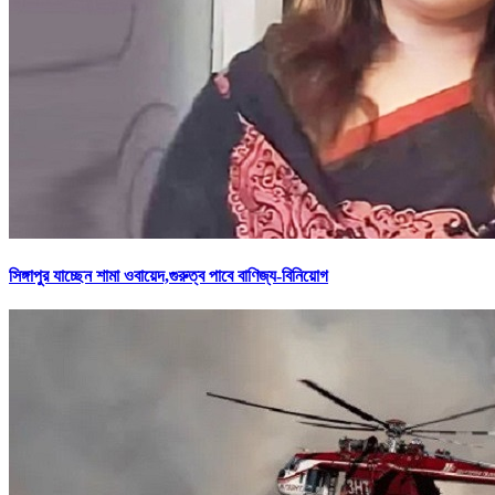
সিঙ্গাপুর যাচ্ছেন শামা ওবায়েদ,গুরুত্ব পাবে বাণিজ্য-বিনিয়োগ