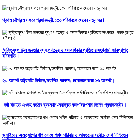
প্রথম চট্টগ্রাম সফরে প্রধানমন্ত্রী,১৩০ পরিবারকে দেবেন নতুন ঘর।
‘মুক্তিযুদ্ধ ছিল জনতার যুদ্ধ,গণতন্ত্র ও সমঅধিকার প্রতিষ্ঠার সংগ্রাম’-ভারপ্রাপ্ত
রাষ্ট্রপতি ।
২০ আগস্ট রাষ্ট্রপতি নির্বাচন,তফসিল প্রকাশ; মনোনয়ন জমা ১৩ আগস্ট।
'নদী বাঁচাতে এখনই কঠোর ব্যবস্থা’-সমন্বিত কর্মপরিকল্পনার নির্দেশ প্রধানমন্ত্রীর।
জুলাইয়ের আত্মত্যাগের ঋণ শোধে শহিদ পরিবার ও আহতদের সর্বোচ্চ সেবা নিশ্চিতের