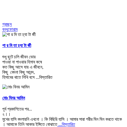
প্রচ্ছদ
বন্ধুফোরাম
পা র মি তা চ্যা টা র্জী
শুধু ছুটে চলি জীবন ভোর
পাওয়া না পাওয়ার হিসাব কষে
কত কিছু আসে যায় এ জীবনে,
কিছু বেদনা কিছু আনন্দ,
হিসাবের খাতে লিখি বসে
...বিস্তারিত
মোঃ বিনয় আমিন
পূর্ব প্রকাশিতের পর...
২।।
মুখের হাসি বদলায়নি এখনো । কি বিছিরি হাসি । আমার সারা শরীর ঘিন ঘিন করতে থাকে
। আমাকে তিনি আকার ইঙ্গিতে বোঝাতে
...বিস্তারিত