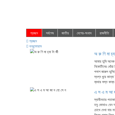
প্রচ্ছদ
সর্বশেষ
জাতীয়
দেশের-সংবাদ
রাজনীতি
প্রচ্ছদ
বন্ধুফোরাম
অ রু ণি মা চ্যা
আমায় তুমি অনেক 
নিকোটিনের ধোঁয়া 
পলাশ জারুল ভুলিয়
স্বপ্ন ধুয়ে কান্
ব্যথার মস্ত কাব্য
এ স এ ম আ জ
স্বাধীনতার পতাক
তবু কোথাও যেন অ
চোখে দেখা যায় না
কিন্তু শ্বাস নিত