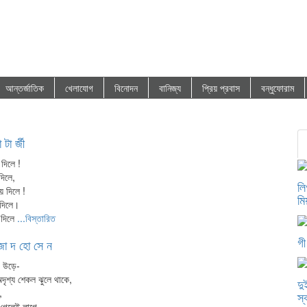
আন্তর্জাতিক
খেলাযোগ
বিনোদন
বানিজ্য
প্রিয় প্রবাস
বন্ধুফোরাম
 টা র্জী
Prev
দিলে !
1
দিলে,
লি
ে দিলে !
3
মি
না দিলে।
 দিলে
...বিস্তারিত
5
গী
7
া দ হো সে ন
9
া উড়ে-
দৃশ্য শেকল ঝুলে থাকে,
দু
11
,
স্
ে গেলেই লাগে-