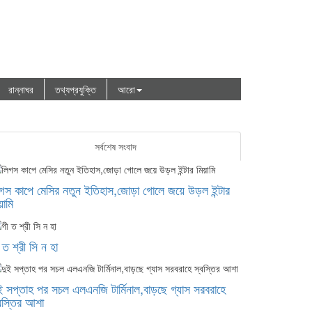
রান্নাঘর
তথ্যপ্রযুক্তি
আরো
সর্বশেষ সংবাদ
ious
2
গস কাপে মেসির নতুন ইতিহাস,জোড়া গোলে জয়ে উড়ল ইন্টার
4
য়ামি
6
 ত শ্রী সি ন হা
8
10
ই সপ্তাহ পর সচল এলএনজি টার্মিনাল,বাড়ছে গ্যাস সরবরাহে
বস্তির আশা