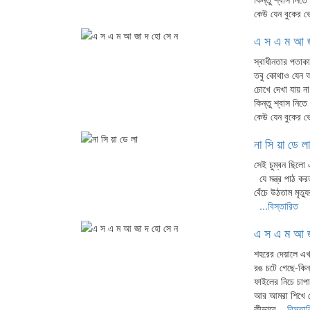
কেউ যেন বুকের 
এ স এ ম আ জ
স্বাধীনতার পতাক
তবু কোথাও যেন অ
চোখে দেখা যায় না
কিন্তু শ্বাস নিত
কেউ যেন বুকের 
না সি য়া ডে লা
সেই চুম্বন ছিলো এ
যে মন্ত্র পাঠ 
বেঁচে উঠতাম মৃত্য
...বিস্তারিত
এ স এ ম আ জ
শহরের দেয়ালে এখ
রঙ চটে গেছে-কিন্
ফাইলের নিচে চাপ
আর আমরা শিখে 
কীভাবে
...বিস্তা