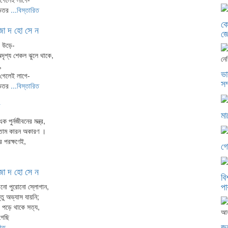
12
ভেতর
...বিস্তারিত
13
কো
া দ হো সে ন
জ
14
া উড়ে-
দৃশ্য শেকল ঝুলে থাকে,
15
,
ভা
16
ে গেলেই লাগে-
সম
ভেতর
...বিস্তারিত
17
18
মা
ক পুর্নজীবনের মন্ত্র,
19
করতাম কারন অকারণ ।
ুর পরক্ষণেই,
20
গো
21
া দ হো সে ন
বি
22
পা
নো পুরোনো স্লোগান,
23
তু অভ্যাস যায়নি;
া পড়ে থাকে সত্য,
24
গেছি
জু
রিত