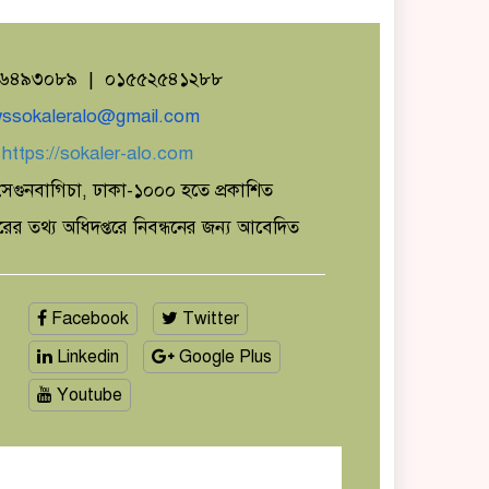
১৬৪৯৩০৮৯ | ০১৫৫২৫৪১২৮৮
ssokaleralo@gmail.com
ঃ
https://sokaler-alo.com
েগুনবাগিচা, ঢাকা-১০০০ হতে প্রকাশিত
ারের তথ্য অধিদপ্তরে নিবন্ধনের জন্য আবেদিত
Facebook
Twitter
Linkedin
Google Plus
Youtube