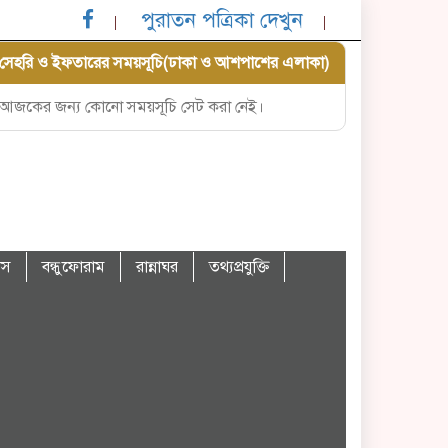
পুরাতন পত্রিকা দেখুন
সেহরি ও ইফতারের সময়সূচি(ঢাকা ও আশপাশের এলাকা)
আজকের জন্য কোনো সময়সূচি সেট করা নেই।
বাস
বন্ধুফোরাম
রান্নাঘর
তথ্যপ্রযুক্তি