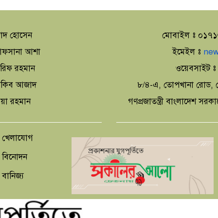
াদ হোসেন
মোবাইল ঃ ০১৭
া আফসানা আশা
ইমেইল ঃ
new
আরিফ রহমান
ওয়েবসাইট 
 আকিব আজাদ
৮/৪-এ, তোপখানা রোড, স
িয়া রহমান
গণপ্রজাতন্ত্রী বাংলাদেশ সরক
খেলাযোগ
বিনোদন
বানিজ্য