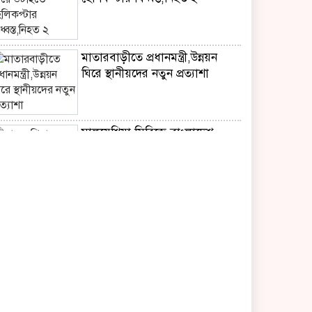
মাতারবাড়ীতে প্রধানমন্ত্রী,উন্নয়ন
ঘিরে স্থানীয়দের নতুন প্রত্যাশা
মালয়েশিয়া সিরিজে বাংলাদেশ
অনূর্ধ্ব-২৩ দলে আলীন অধিনায়ক
বাইডেনের ক্যান্সার আরও
ছড়িয়েছে,জানালেন ছেলে হান্টার
অবসরপ্রাপ্তদের বন্ধন আরও দৃঢ়
করার প্রত্যয়ে সিএবির নিরাপত্তা
শাখার মতবিনিময় সভা