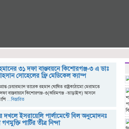
মানের ৩১ দফা বাস্তবয়নে কিশোরগঞ্জ-৩ এ ডাঃ
সান সোহেলের ফ্রি মেডিকেল ক্যাম্প
্রাপ্ত চেয়ারম্যান তারেক রহমান ঘোষিত রাষ্ট্রকাঠামো মেরামতে
দফা বাস্তবায়নে কিশোরগঞ্জ-৩(করিমগঞ্জ -তাড়াইল) আসনে
যাশি
...বিস্তারিত
ীর দখলে ইসরায়েলি পার্লামেন্টে বিল অনুমোদনঃ
ণমুক্তি পার্টির তীব্র নিন্দা