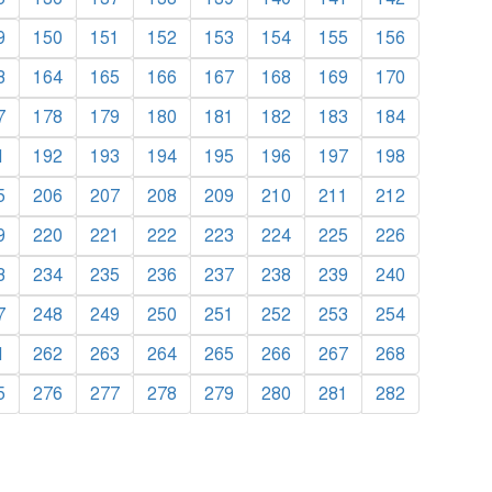
9
150
151
152
153
154
155
156
3
164
165
166
167
168
169
170
7
178
179
180
181
182
183
184
1
192
193
194
195
196
197
198
5
206
207
208
209
210
211
212
9
220
221
222
223
224
225
226
3
234
235
236
237
238
239
240
7
248
249
250
251
252
253
254
1
262
263
264
265
266
267
268
5
276
277
278
279
280
281
282