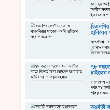
অদ্য ২৪ অক্ট
আলীম সরকার এ
ইসরায়েলি পার্
বিএনপির 
হাবিবের 
সাতক্ষীরা : ব
(তালা+কলারো
আমার বিরুদ্ধে
৭৮ বছরের
চাইলেন 
বাংলাদেশ জা
পর্যন্ত সংগঠ
শফিকুর রহমা
অন্তর্বর্ত