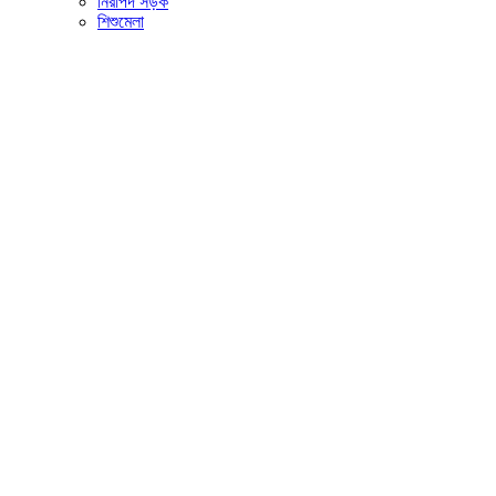
নিরাপদ সড়ক
শিশুমেলা