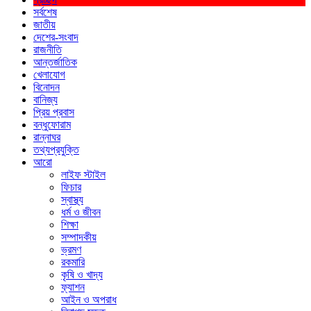
সর্বশেষ
জাতীয়
দেশের-সংবাদ
রাজনীতি
আন্তর্জাতিক
খেলাযোগ
বিনোদন
বানিজ্য
প্রিয় প্রবাস
বন্ধুফোরাম
রান্নাঘর
তথ্যপ্রযুক্তি
আরো
লাইফ স্টাইল
ফিচার
স্বাস্থ্য
ধর্ম ও জীবন
শিক্ষা
সম্পাদকীয়
ভ্রমণ
রকমারি
কৃষি ও খাদ্য
ফ্যাশন
আইন ও অপরাধ