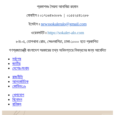
প্রকাশকঃ সৈয়দা আনাবিয়া রহমান
মোবাইল ঃ ০১৭১৬৪৯৩০৮৯ | ০১৫৫২৫৪১২৮৮
ইমেইল ঃ
newssokaleralo@gmail.com
ওয়েবসাইট ঃ
https://sokaler-alo.com
৮/৪-এ, তোপখানা রোড, সেগুনবাগিচা, ঢাকা-১০০০ হতে প্রকাশিত
গণপ্রজাতন্ত্রী বাংলাদেশ সরকারের তথ্য অধিদপ্তরে নিবন্ধনের জন্য আবেদিত
সর্বশেষ
জাতীয়
দেশের-সংবাদ
রাজনীতি
আন্তর্জাতিক
কোভিড১৯
খেলাযোগ
বিনোদন
বানিজ্য