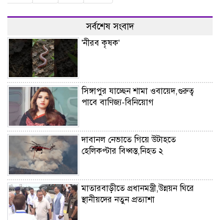
সর্বশেষ সংবাদ
'নীরব কৃষক'
সিঙ্গাপুর যাচ্ছেন শামা ওবায়েদ,গুরুত্ব
পাবে বাণিজ্য-বিনিয়োগ
দাবানল নেভাতে গিয়ে উটাহতে
হেলিকপ্টার বিধ্বস্ত,নিহত ২
মাতারবাড়ীতে প্রধানমন্ত্রী,উন্নয়ন ঘিরে
স্থানীয়দের নতুন প্রত্যাশা