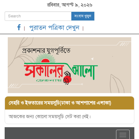
রবিবার, আগস্ট ৯, ২০২৬
সংবাদ খুজুন
পুরাতন পত্রিকা দেখুন
সেহরি ও ইফতারের সময়সূচি(ঢাকা ও আশপাশের এলাকা)
আজকের জন্য কোনো সময়সূচি সেট করা নেই।
Toggle