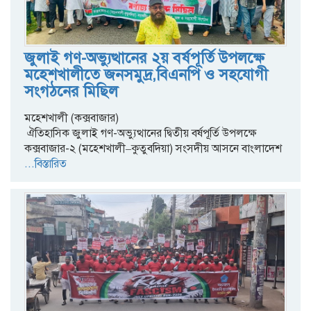
জুলাই গণ-অভ্যুত্থানের ২য় বর্ষপূর্তি উপলক্ষে
মহেশখালীতে জনসমুদ্র,বিএনপি ও সহযোগী
সংগঠনের মিছিল
মহেশখালী (কক্সবাজার)
ঐতিহাসিক জুলাই গণ-অভ্যুত্থানের দ্বিতীয় বর্ষপূর্তি উপলক্ষে
কক্সবাজার-২ (মহেশখালী–কুতুবদিয়া) সংসদীয় আসনে বাংলাদেশ
...বিস্তারিত