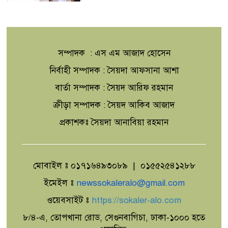
মালয়েশিয়া সিরিজে বাংলাদেশ অনূর্ধ্ব-২৩
দলে আলীন অধিনায়ক
সম্পাদক : এস এম আজাদ হোসেন
বাইডেনের ক্যান্সার আরও
নির্বাহী সম্পাদক : সৈয়দা আফসানা আশা
ছড়িয়েছে,জানালেন ছেলে হান্টার
বার্তা সম্পাদক : সৈয়দ আরিফ রহমান
ক্রীড়া সম্পাদক : সৈয়দ আকিব আজাদ
অবসরপ্রাপ্তদের বন্ধন আরও দৃঢ় করার
প্রকাশকঃ সৈয়দা আনাবিয়া রহমান
প্রত্যয়ে সিএবির নিরাপত্তা শাখার
মতবিনিময় সভা
মোবাইল ঃ ০১৭১৬৪৯৩০৮৯ | ০১৫৫২৫৪১২৮৮
ইউএনওদের মানবিক প্রশাসনের আহ্বান
প্রধানমন্ত্রীর
ইমেইল ঃ
newssokaleralo@gmail.com
ওয়েবসাইট ঃ
https://sokaler-alo.com
৮/৪-এ, তোপখানা রোড, সেগুনবাগিচা, ঢাকা-১০০০ হতে
চাঁপাইনবাবগঞ্জে জাল বিদেশী মুদ্রা তৈরীর