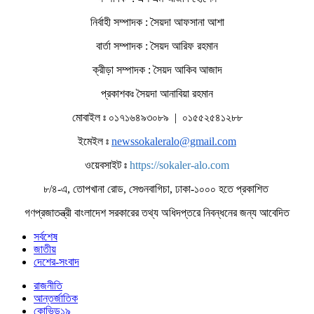
নির্বাহী সম্পাদক : সৈয়দা আফসানা আশা
বার্তা সম্পাদক : সৈয়দ আরিফ রহমান
ক্রীড়া সম্পাদক : সৈয়দ আকিব আজাদ
প্রকাশকঃ সৈয়দা আনাবিয়া রহমান
মোবাইল ঃ ০১৭১৬৪৯৩০৮৯ | ০১৫৫২৫৪১২৮৮
ইমেইল ঃ
newssokaleralo@gmail.com
ওয়েবসাইট ঃ
https://sokaler-alo.com
৮/৪-এ, তোপখানা রোড, সেগুনবাগিচা, ঢাকা-১০০০ হতে প্রকাশিত
গণপ্রজাতন্ত্রী বাংলাদেশ সরকারের তথ্য অধিদপ্তরে নিবন্ধনের জন্য আবেদিত
সর্বশেষ
জাতীয়
দেশের-সংবাদ
রাজনীতি
আন্তর্জাতিক
কোভিড১৯