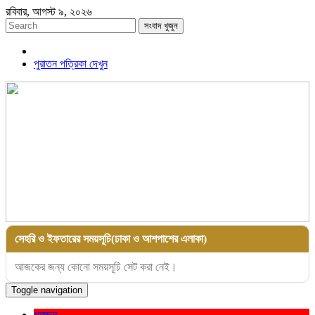
রবিবার, আগস্ট ৯, ২০২৬
সংবাদ খুজুন
পুরাতন পত্রিকা দেখুন
সেহরি ও ইফতারের সময়সূচি(ঢাকা ও আশপাশের এলাকা)
আজকের জন্য কোনো সময়সূচি সেট করা নেই।
Toggle navigation
প্রচ্ছদ