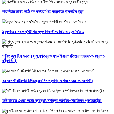
সাতক্ষীরার তালায় মাঠে ঘাস কাটতে গিয়ে বজ্রপাতে ব্যবসায়ীর মৃত্যু
ঠাকুরগাঁওয়ে সড়ক দু'র্ঘট'নায় স্কুল শিক্ষার্থীসহ নি'হ'ত ২,আ'হ'ত ১
‘মুক্তিযুদ্ধ ছিল জনতার যুদ্ধ,গণতন্ত্র ও সমঅধিকার প্রতিষ্ঠার সংগ্রাম’-ভারপ্রাপ্ত
রাষ্ট্রপতি ।
২০ আগস্ট রাষ্ট্রপতি নির্বাচন,তফসিল প্রকাশ; মনোনয়ন জমা ১৩ আগস্ট।
'নদী বাঁচাতে এখনই কঠোর ব্যবস্থা’-সমন্বিত কর্মপরিকল্পনার নির্দেশ প্রধানমন্ত্রীর।