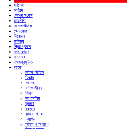
সর্বশেষ
জাতীয়
দেশের-সংবাদ
রাজনীতি
আন্তর্জাতিক
খেলাযোগ
বিনোদন
বানিজ্য
প্রিয় প্রবাস
বন্ধুফোরাম
রান্নাঘর
তথ্যপ্রযুক্তি
আরো
লাইফ স্টাইল
ফিচার
স্বাস্থ্য
ধর্ম ও জীবন
শিক্ষা
সম্পাদকীয়
ভ্রমণ
রকমারি
কৃষি ও খাদ্য
ফ্যাশন
আইন ও অপরাধ