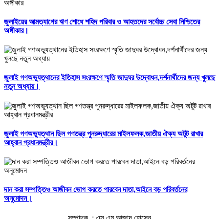
জুলাইয়ের আত্মত্যাগের ঋণ শোধে শহিদ পরিবার ও আহতদের সর্বোচ্চ সেবা নিশ্চিতের
অঙ্গীকার।
জুলাই গণঅভ্যুত্থানের ইতিহাস সংরক্ষণে স্মৃতি জাদুঘর উদ্বোধন,দর্শনার্থীদের জন্য খুলছে
নতুন অধ্যায়।
জুলাই গণঅভ্যুত্থান ছিল গণতন্ত্র পুনরুদ্ধারের মাইলফলক,জাতীয় ঐক্য অটুট রাখার
আহ্বান প্রধানমন্ত্রীর।
দান করা সম্পত্তিও আজীবন ভোগ করতে পারবেন দাতা,আইনে বড় পরিবর্তনের
অনুমোদন।
সম্পাদক : এস এম আজাদ হোসেন