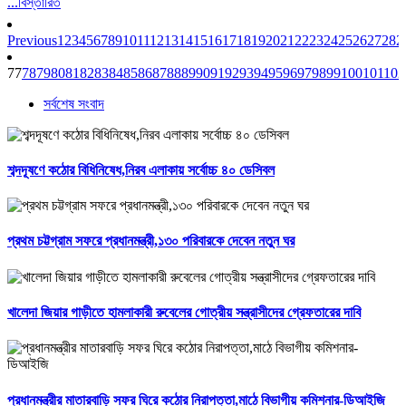
...বিস্তারিত
Previous
1
2
3
4
5
6
7
8
9
10
11
12
13
14
15
16
17
18
19
20
21
22
23
24
25
26
27
28
2
77
78
79
80
81
82
83
84
85
86
87
88
89
90
91
92
93
94
95
96
97
98
99
100
101
102
সর্বশেষ সংবাদ
শব্দদূষণে কঠোর বিধিনিষেধ,নিরব এলাকায় সর্বোচ্চ ৪০ ডেসিবল
প্রথম চট্টগ্রাম সফরে প্রধানমন্ত্রী,১৩০ পরিবারকে দেবেন নতুন ঘর
খালেদা জিয়ার গাড়ীতে হামলাকারী রুবেলের গোত্রীয় সন্ত্রাসীদের গ্রেফতারের দাবি
প্রধানমন্ত্রীর মাতারবাড়ি সফর ঘিরে কঠোর নিরাপত্তা,মাঠে বিভাগীয় কমিশনার-ডিআইজি