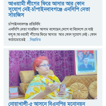
আওয়ামী লীগের ফিরে আসার আর কোন
সূযোগ নেই-চাঁপাইনবাবগঞ্জে এনসিপি নেতা
সারজিস
চাঁপাইনবাবগঞ্জ প্রতিনিধি:
এনসিপি নেতা সারজিস আলম বলেছেন,দেশে বা বিদেশে যে যাই
বলুক,আওয়ামী লীগের ফিরে আসার আর কোন সূযোগ নেই। কোন
কাঠামোতেই
...বিস্তারিত
নোয়াখালী-৫ আসনে বিএনপির মনোনয়ন