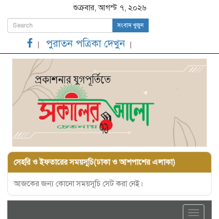
শুক্রবার, আগস্ট ৭, ২০২৬
সংবাদ খুজুন
পুরাতন পত্রিকা দেখুন
সেহরি ও ইফতারের সময়সূচি(ঢাকা ও আশপাশের এলাকা)
আজকের জন্য কোনো সময়সূচি সেট করা নেই।
Toggle