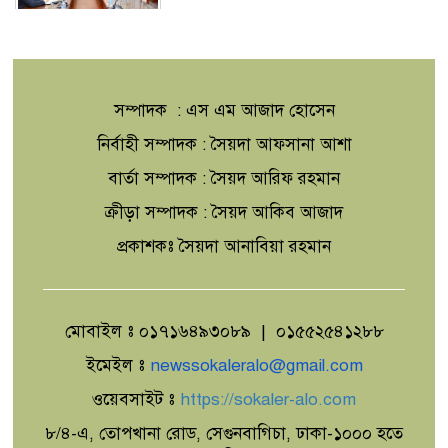
জুলাইয়ে সড়কে ঝরল ৪১৬
প্রাণ,মোটরসাইকেল দুর্ঘটনাই সবচেয়ে
ভয়াবহ
সম্পাদক : এস এম আজাদ হোসেন
টাঙ্গাইলের মহিষমারা কলেজে গড়ে উঠছে
নির্বাহী সম্পাদক : সৈয়দা আফসানা আশা
ভবিষ্যতের কৃষি উদ্যোক্তা
বার্তা সম্পাদক : সৈয়দ আরিফ রহমান
ক্রীড়া সম্পাদক : সৈয়দ আকিব আজাদ
'এক মুঠো মাটির বিস্ময়'
প্রকাশকঃ সৈয়দা আনাবিয়া রহমান
মোবাইল ঃ ০১৭১৬৪৯৩০৮৯ | ০১৫৫২৫৪১২৮৮
উৎপাদন বাড়াতে না পারলে দেশের উন্নয়ন
সম্ভব নয়: এমপি রবিউল বাশার
ইমেইল ঃ
newssokaleralo@gmail.com
ওয়েবসাইট ঃ
https://sokaler-alo.com
৮/৪-এ, তোপখানা রোড, সেগুনবাগিচা, ঢাকা-১০০০ হতে
শিরোমনি মহসেন আদর্শ সরকারি প্রাথমিক