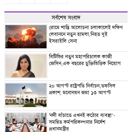
সর্বশেষ সংবাদ
রোমে শান্তি আলোচনা চলাকালেই দক্ষিণ
লেবাননে নতুন হামলা,নিহত দুই
ইসরাইলি সেনা
বিটিভির নতুন মহাপরিচালক কাজী
জেসিন,এক বছরের চুক্তিভিত্তিক নিয়োগ
২০ আগস্ট রাষ্ট্রপতি নির্বাচন,তফসিল
প্রকাশ; মনোনয়ন জমা ১৩ আগস্ট
'নদী বাঁচাতে এখনই কঠোর ব্যবস্থা’-
সমন্বিত কর্মপরিকল্পনার নির্দেশ
প্রধানমন্ত্রীর