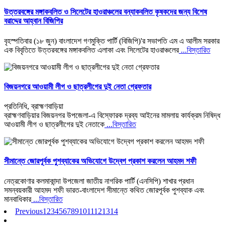
উত্তরবঙ্গের মঙ্গাকবলিত ও সিলেটের হাওরাঞ্চলের বন্যাকবলিত কৃষকদের জন্য বিশেষ
বরাদ্দের আহ্বান বিজিপির
বৃহস্পতিবার (১৮ জুন) বাংলাদেশ গণমুক্তি পার্টি (বিজিপি)'র সভাপতি এম এ আলীম সরকার
এক বিবৃতিতে উত্তরবঙ্গের মঙ্গাকবলিত এলাকা এবং সিলেটের হাওরাঞ্চলের
...বিস্তারিত
বিজয়নগরে আওয়ামী লীগ ও ছাত্রলীগের দুই নেতা গ্রেফতার
প্রতিনিধি, ব্রাহ্মণবাড়িয়া
ব্রাহ্মণবাড়িয়ার বিজয়নগর উপজেলা-এ বিস্ফোরক দ্রব্য আইনের মামলায় কার্যক্রম নিষিদ্ধ
আওয়ামী লীগ ও ছাত্রলীগের দুই নেতাকে
...বিস্তারিত
সীমান্তে জোরপূর্বক পুশব্যাকের অভিযোগে উদ্বেগ প্রকাশ করলেন আহমদ শফী
নেত্রকোণার কলমাকান্দা উপজেলা জাতীয় নাগরিক পার্টি (এনসিপি) শাখার প্রধান
সমন্বয়কারী আহমদ শফী ভারত-বাংলাদেশ সীমান্তে কথিত জোরপূর্বক পুশব্যাক এবং
মানবাধিকার
...বিস্তারিত
Previous
1
2
3
4
5
6
7
8
9
10
11
12
13
14