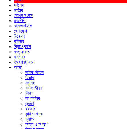
সর্বশেষ
জাতীয়
দেশের-সংবাদ
রাজনীতি
আন্তর্জাতিক
খেলাযোগ
বিনোদন
বানিজ্য
প্রিয় প্রবাস
বন্ধুফোরাম
রান্নাঘর
তথ্যপ্রযুক্তি
আরো
লাইফ স্টাইল
ফিচার
স্বাস্থ্য
ধর্ম ও জীবন
শিক্ষা
সম্পাদকীয়
ভ্রমণ
রকমারি
কৃষি ও খাদ্য
ফ্যাশন
আইন ও অপরাধ