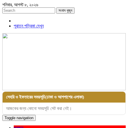
শনিবার, আগস্ট ৮, ২০২৬
সংবাদ খুজুন
পুরাতন পত্রিকা দেখুন
সেহরি ও ইফতারের সময়সূচি(ঢাকা ও আশপাশের এলাকা)
আজকের জন্য কোনো সময়সূচি সেট করা নেই।
Toggle navigation
প্রচ্ছদ