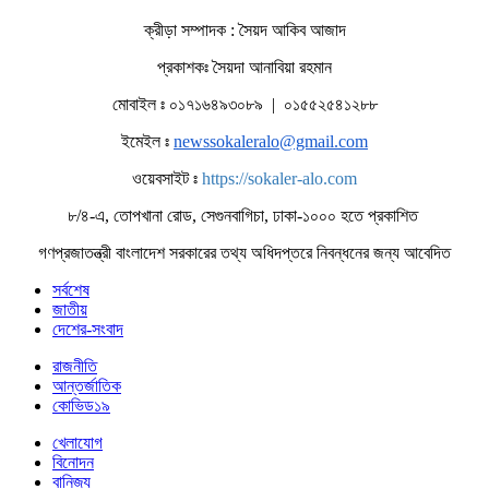
ক্রীড়া সম্পাদক : সৈয়দ আকিব আজাদ
প্রকাশকঃ সৈয়দা আনাবিয়া রহমান
মোবাইল ঃ ০১৭১৬৪৯৩০৮৯ | ০১৫৫২৫৪১২৮৮
ইমেইল ঃ
newssokaleralo@gmail.com
ওয়েবসাইট ঃ
https://sokaler-alo.com
৮/৪-এ, তোপখানা রোড, সেগুনবাগিচা, ঢাকা-১০০০ হতে প্রকাশিত
গণপ্রজাতন্ত্রী বাংলাদেশ সরকারের তথ্য অধিদপ্তরে নিবন্ধনের জন্য আবেদিত
সর্বশেষ
জাতীয়
দেশের-সংবাদ
রাজনীতি
আন্তর্জাতিক
কোভিড১৯
খেলাযোগ
বিনোদন
বানিজ্য