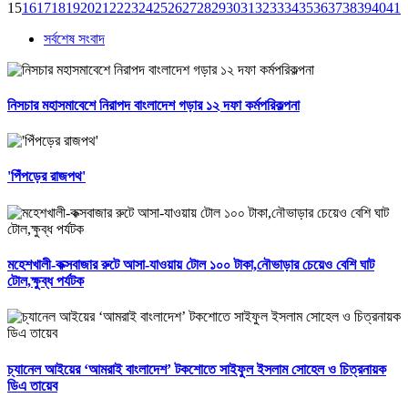
15
16
17
18
19
20
21
22
23
24
25
26
27
28
29
30
31
32
33
34
35
36
37
38
39
40
41
4
সর্বশেষ সংবাদ
নিসচার মহাসমাবেশে নিরাপদ বাংলাদেশ গড়ার ১২ দফা কর্মপরিকল্পনা
'পিঁপড়ের রাজপথ'
মহেশখালী-কক্সবাজার রুটে আসা-যাওয়ায় টোল ১০০ টাকা,নৌভাড়ার চেয়েও বেশি ঘাট
টোল,ক্ষুব্ধ পর্যটক
চ্যানেল আইয়ের ‘আমরাই বাংলাদেশ’ টকশোতে সাইফুল ইসলাম সোহেল ও চিত্রনায়ক
ডিএ তায়েব