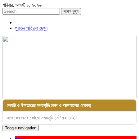
শনিবার, আগস্ট ৮, ২০২৬
সংবাদ খুজুন
পুরাতন পত্রিকা দেখুন
সেহরি ও ইফতারের সময়সূচি(ঢাকা ও আশপাশের এলাকা)
আজকের জন্য কোনো সময়সূচি সেট করা নেই।
Toggle navigation
প্রচ্ছদ