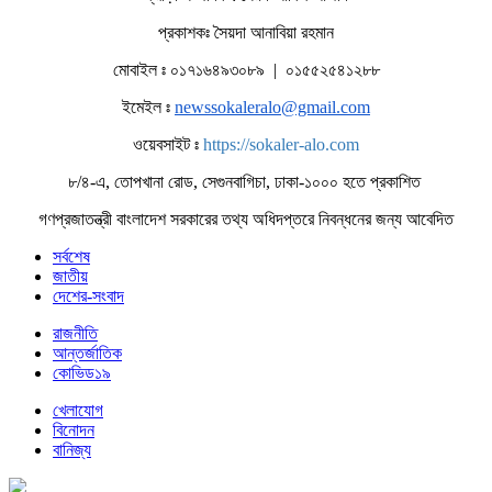
প্রকাশকঃ সৈয়দা আনাবিয়া রহমান
মোবাইল ঃ ০১৭১৬৪৯৩০৮৯ | ০১৫৫২৫৪১২৮৮
ইমেইল ঃ
newssokaleralo@gmail.com
ওয়েবসাইট ঃ
https://sokaler-alo.com
৮/৪-এ, তোপখানা রোড, সেগুনবাগিচা, ঢাকা-১০০০ হতে প্রকাশিত
গণপ্রজাতন্ত্রী বাংলাদেশ সরকারের তথ্য অধিদপ্তরে নিবন্ধনের জন্য আবেদিত
সর্বশেষ
জাতীয়
দেশের-সংবাদ
রাজনীতি
আন্তর্জাতিক
কোভিড১৯
খেলাযোগ
বিনোদন
বানিজ্য