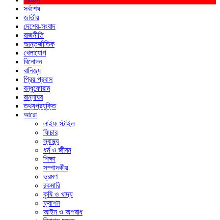
সর্বশেষ
জাতীয়
দেশের-সংবাদ
রাজনীতি
আন্তর্জাতিক
খেলাযোগ
বিনোদন
বানিজ্য
প্রিয় প্রবাস
বন্ধুফোরাম
রান্নাঘর
তথ্যপ্রযুক্তি
আরো
লাইফ স্টাইল
ফিচার
স্বাস্থ্য
ধর্ম ও জীবন
শিক্ষা
সম্পাদকীয়
ভ্রমণ
রকমারি
কৃষি ও খাদ্য
ফ্যাশন
আইন ও অপরাধ