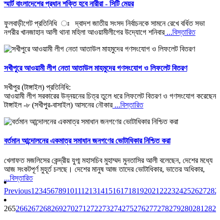
স্মার্ট বাংলাদেশের প্রধান শক্তি হবে নারীরা - সিটি মেয়র
ফুলবাড়ীগেট প্রতিনিধি ঃ দ্বাদশ জাতীয় সংসদ নির্বাচনকে সামনে রেখে বর্ধিত সভা
নগরীর খানজাহান আলী থানা মহিলা আওয়ামীলীগের উদ্যোগে শনিবার
...বিস্তারিত
সখীপুরে আওয়ামী লীগ নেতা আতাউল মাহমুদের গণসংযোগ ও লিফলেট বিতরণ
সখীপুর (টাঙ্গাইল) প্রতিনিধি:
আওয়ামী লীগ সরকারের উন্নয়নের চিত্র তুলে ধরে লিফলেট বিতরণ ও গণসংযোগ করেছেন
টাঙ্গাইল -৮ (সখীপুর-বাসাইল) আসনের নৌকার
...বিস্তারিত
বর্তমান আন্দোলনের একমাত্র সমাধান জনগণের ভোটাধিকার নিশ্চিত করা
খেলাফত মজলিসের কেন্দ্রীয় যুগ্ম মহাসচিব মুহাম্মদ মুনতাসির আলী বলেছেন, দেশের মধ্যে
আজ সংকটপূর্ণ মুহূর্ত চলছে। দেশের মানুষ আজ তাদের ভোটাধিকার, ভাতের অধিকার,
...বিস্তারিত
Previous
1
2
3
4
5
6
7
8
9
10
11
12
13
14
15
16
17
18
19
20
21
22
23
24
25
26
27
28
2
265
266
267
268
269
270
271
272
273
274
275
276
277
278
279
280
281
282
2