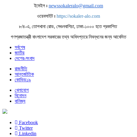
ইমেইল ঃ
newssokaleralo@gmail.com
ওয়েবসাইট ঃ
https://sokaler-alo.com
৮/৪-এ, তোপখানা রোড, সেগুনবাগিচা, ঢাকা-১০০০ হতে প্রকাশিত
গণপ্রজাতন্ত্রী বাংলাদেশ সরকারের তথ্য অধিদপ্তরে নিবন্ধনের জন্য আবেদিত
সর্বশেষ
জাতীয়
দেশের-সংবাদ
রাজনীতি
আন্তর্জাতিক
কোভিড১৯
খেলাযোগ
বিনোদন
বানিজ্য
Facebook
Twitter
Linkedin