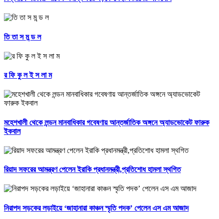
তি তা স ম ন্ড ল
র ফি কু ল ই স লা ম
মহেশখালী থেকে লন্ডন মানবাধিকার গবেষণায় আন্তর্জাতিক অঙ্গনে অ্যাডভোকেট ফারুক
ইকবাল
রিয়াদ সফরের আমন্ত্রণ পেলেন ইরাকি প্রধানমন্ত্রী,প্রতিশোধ হামলা স্থগিত
নিরাপদ সড়কের লড়াইয়ে ‘জাহানারা কাঞ্চন স্মৃতি পদক’ পেলেন এস এম আজাদ