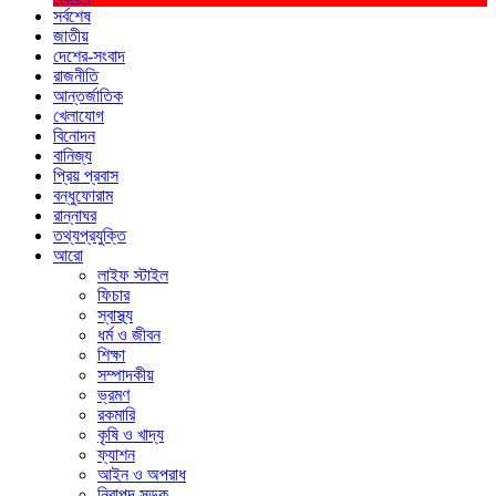
সর্বশেষ
জাতীয়
দেশের-সংবাদ
রাজনীতি
আন্তর্জাতিক
খেলাযোগ
বিনোদন
বানিজ্য
প্রিয় প্রবাস
বন্ধুফোরাম
রান্নাঘর
তথ্যপ্রযুক্তি
আরো
লাইফ স্টাইল
ফিচার
স্বাস্থ্য
ধর্ম ও জীবন
শিক্ষা
সম্পাদকীয়
ভ্রমণ
রকমারি
কৃষি ও খাদ্য
ফ্যাশন
আইন ও অপরাধ
নিরাপদ সড়ক