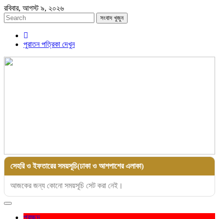
রবিবার, আগস্ট ৯, ২০২৬
সংবাদ খুজুন
পুরাতন পত্রিকা দেখুন
সেহরি ও ইফতারের সময়সূচি(ঢাকা ও আশপাশের এলাকা)
আজকের জন্য কোনো সময়সূচি সেট করা নেই।
Toggle
navigation
প্রচ্ছদ