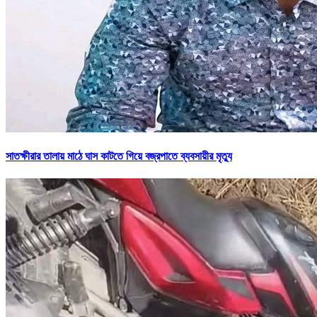
সাতক্ষীরার তালায় মাঠে ঘাস কাটতে গিয়ে বজ্রপাতে ব্যবসায়ীর মৃত্যু