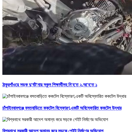
ঠাকুরগাঁওয়ে সড়ক দু'র্ঘট'নায় স্কুল শিক্ষার্থীসহ নি'হ'ত ২,আ'হ'ত ১
চাঁপাইনবাবগঞ্জে বসতবাড়িতে ককটেল বিস্ফোরণ,একটি অবিস্ফোরিত ককটেল উদ্ধার
বিশ্বনাথে সরকারী আদেশ অমান্য করে সড়কে গেইট নির্মাণের অভিযোগ