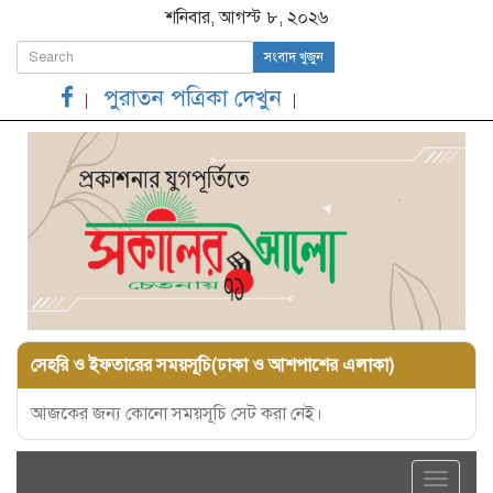
শনিবার, আগস্ট ৮, ২০২৬
সংবাদ খুজুন
পুরাতন পত্রিকা দেখুন
সেহরি ও ইফতারের সময়সূচি(ঢাকা ও আশপাশের এলাকা)
আজকের জন্য কোনো সময়সূচি সেট করা নেই।
Toggle