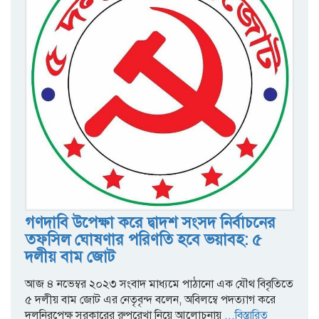
গণদাবি উপেক্ষা করে দ্বাদশ সংসদ নির্বাচনের
তফসিল ঘোষণার পরিণতি হবে ভয়াবহ: ৫
দলীয় বাম জোট
আজ ৪ নভেম্বর ২০২৩ সংবাদ মাধ্যমে পাঠানো এক যৌথ বিবৃতিতে
৫ দলীয় বাম জোট এর নেতৃবৃন্দ বলেন, অবিলম্বে পদত্যাগ করে
দলনিরপেক্ষ সরকারের রুপরেখা নিয়ে আলোচনায়
...বিস্তারিত