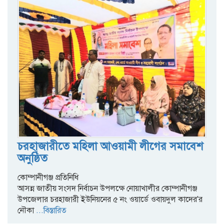
চরহাজারীতে মহিলা আওয়ামী লীগের সমাবেশ
অনুষ্ঠিত
কোম্পানীগঞ্জ প্রতিনিধি
আসন্ন জাতীয় সংসদ নির্বাচন উপলক্ষে নোয়াখালীর কোম্পানীগঞ্জ
উপজেলার চরহাজারী ইউনিয়নের ৫ নং ওয়ার্ডে ওবায়দুল কাদের'র
নৌকা
...বিস্তারিত