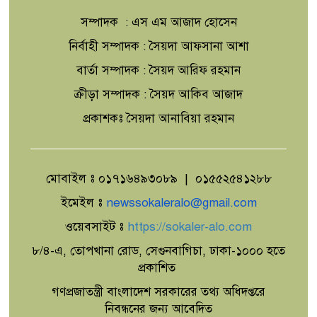
প্রতিমন্ত্রী টুকু
সম্পাদক : এস এম আজাদ হোসেন
সাংবাদিকতা পেশার অস্তিত্ব রক্ষায়
নির্বাহী সম্পাদক : সৈয়দা আফসানা আশা
অবিলম্বে গণমাধ্যম কমিশন গঠন করুন ‎
বার্তা সম্পাদক : সৈয়দ আরিফ রহমান
ক্রীড়া সম্পাদক : সৈয়দ আকিব আজাদ
রোমে শান্তি আলোচনা চলাকালেই দক্ষিণ
প্রকাশকঃ সৈয়দা আনাবিয়া রহমান
লেবাননে নতুন হামলা,নিহত দুই
ইসরাইলি সেনা
মোবাইল ঃ ০১৭১৬৪৯৩০৮৯ | ০১৫৫২৫৪১২৮৮
বিটিভির নতুন মহাপরিচালক কাজী
জেসিন,এক বছরের চুক্তিভিত্তিক নিয়োগ
ইমেইল ঃ
newssokaleralo@gmail.com
ওয়েবসাইট ঃ
https://sokaler-alo.com
৮/৪-এ, তোপখানা রোড, সেগুনবাগিচা, ঢাকা-১০০০ হতে
২০ আগস্ট রাষ্ট্রপতি নির্বাচন,তফসিল
প্রকাশ; মনোনয়ন জমা ১৩ আগস্ট
প্রকাশিত
গণপ্রজাতন্ত্রী বাংলাদেশ সরকারের তথ্য অধিদপ্তরে
নিবন্ধনের জন্য আবেদিত