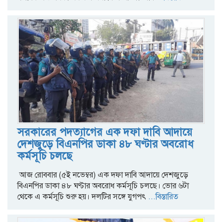
সরকারের পদত্যাগের এক দফা দাবি আদায়ে
দেশজুড়ে বিএনপির ডাকা ৪৮ ঘণ্টার অবরোধ
কর্মসূচি চলছে
আজ রোববার (৫ই নভেম্বর) এক দফা দাবি আদায়ে দেশজুড়ে
বিএনপির ডাকা ৪৮ ঘণ্টার অবরোধ কর্মসূচি চলছে। ভোর ৬টা
থেকে এ কর্মসূচি শুরু হয়। দলটির সঙ্গে যুগপৎ
...বিস্তারিত