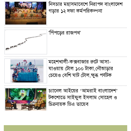
নিসচার মহাসমাবেশে নিরাপদ বাংলাদেশ
গড়ার ১২ দফা কর্মপরিকল্পনা
'পিঁপড়ের রাজপথ'
মহেশখালী-কক্সবাজার রুটে আসা-
যাওয়ায় টোল ১০০ টাকা,নৌভাড়ার
চেয়েও বেশি ঘাট টোল,ক্ষুব্ধ পর্যটক
চ্যানেল আইয়ের ‘আমরাই বাংলাদেশ’
টকশোতে সাইফুল ইসলাম সোহেল ও
চিত্রনায়ক ডিএ তায়েব
ছেলের খতনায় সাড়ে ৩ হাজার মাদরাসা-
এতিমখানার শিক্ষার্থীকে খাবার খাওয়ালেন