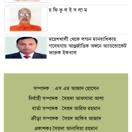
র ফি কু ল ই স লা ম
মহেশখালী থেকে লন্ডন মানবাধিকার
গবেষণায় আন্তর্জাতিক অঙ্গনে অ্যাডভোকেট
ফারুক ইকবাল
রিয়াদ সফরের আমন্ত্রণ পেলেন ইরাকি
প্রধানমন্ত্রী,প্রতিশোধ হামলা স্থগিত
সম্পাদক : এস এম আজাদ হোসেন
নিরাপদ সড়কের লড়াইয়ে ‘জাহানারা
নির্বাহী সম্পাদক : সৈয়দা আফসানা আশা
কাঞ্চন স্মৃতি পদক’ পেলেন এস এম
বার্তা সম্পাদক : সৈয়দ আরিফ রহমান
আজাদ
ক্রীড়া সম্পাদক : সৈয়দ আকিব আজাদ
‘মুক্তিযুদ্ধ ছিল জনতার যুদ্ধ,গণতন্ত্র ও
প্রকাশকঃ সৈয়দা আনাবিয়া রহমান