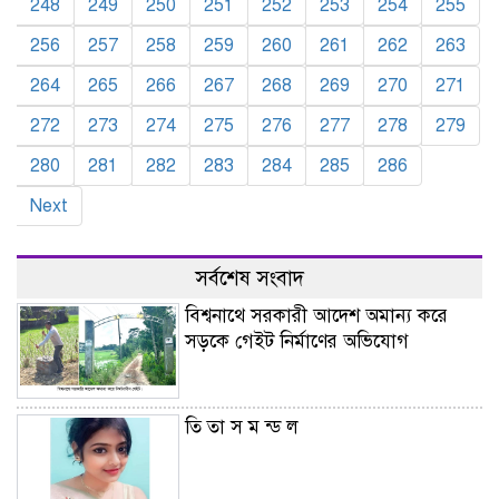
248
249
250
251
252
253
254
255
256
257
258
259
260
261
262
263
264
265
266
267
268
269
270
271
272
273
274
275
276
277
278
279
280
281
282
283
284
285
286
Next
সর্বশেষ সংবাদ
বিশ্বনাথে সরকারী আদেশ অমান্য করে
সড়কে গেইট নির্মাণের অভিযোগ
তি তা স ম ন্ড ল