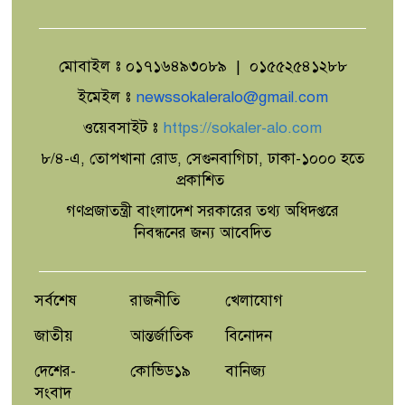
সমঅধিকার প্রতিষ্ঠার সংগ্রাম’-ভারপ্রাপ্ত
রাষ্ট্রপতি
মোবাইল ঃ ০১৭১৬৪৯৩০৮৯ | ০১৫৫২৫৪১২৮৮
নিসচার মহাসমাবেশে নিরাপদ বাংলাদেশ
গড়ার ১২ দফা কর্মপরিকল্পনা
ইমেইল ঃ
newssokaleralo@gmail.com
ওয়েবসাইট ঃ
https://sokaler-alo.com
৮/৪-এ, তোপখানা রোড, সেগুনবাগিচা, ঢাকা-১০০০ হতে
'পিঁপড়ের রাজপথ'
প্রকাশিত
গণপ্রজাতন্ত্রী বাংলাদেশ সরকারের তথ্য অধিদপ্তরে
নিবন্ধনের জন্য আবেদিত
মহেশখালী-কক্সবাজার রুটে আসা-
যাওয়ায় টোল ১০০ টাকা,নৌভাড়ার
চেয়েও বেশি ঘাট টোল,ক্ষুব্ধ পর্যটক
সর্বশেষ
রাজনীতি
খেলাযোগ
জাতীয়
আন্তর্জাতিক
বিনোদন
দেশের-
কোভিড১৯
বানিজ্য
সংবাদ