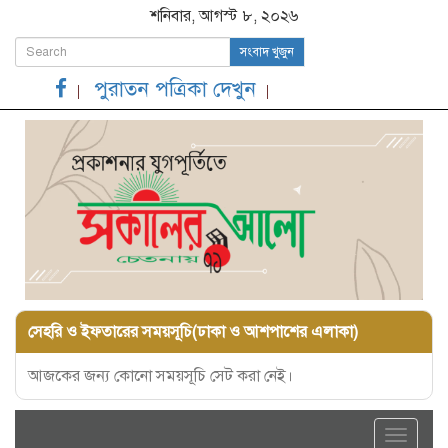
শনিবার, আগস্ট ৮, ২০২৬
সংবাদ খুজুন
পুরাতন পত্রিকা দেখুন
সেহরি ও ইফতারের সময়সূচি(ঢাকা ও আশপাশের এলাকা)
আজকের জন্য কোনো সময়সূচি সেট করা নেই।
Toggle