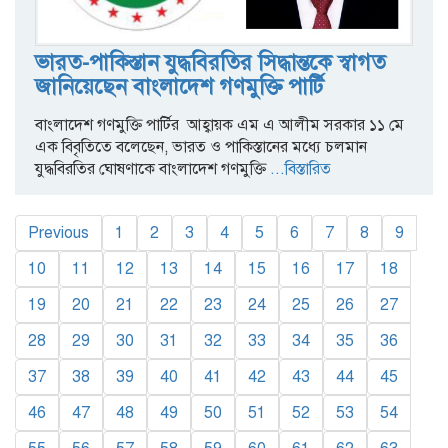
ভারত-পাকিস্তান যুদ্ধবিরতির সিদ্ধান্তকে স্বাগত
জানিয়েছেন বাংলাদেশ গণমুক্তি পার্টি
বাংলাদেশ গণমুক্তি পার্টির আহ্বায়ক এম এ আলীম সরকার ১১ মে
এক বিবৃতিতে বলেছেন, ভারত ও পাকিস্তানের মধ্যে চলমান
যুদ্ধবিরতির ঘোষণাকে বাংলাদেশ গণমুক্তি
...বিস্তারিত
Previous
1
2
3
4
5
6
7
8
9
10
11
12
13
14
15
16
17
18
19
20
21
22
23
24
25
26
27
28
29
30
31
32
33
34
35
36
37
38
39
40
41
42
43
44
45
46
47
48
49
50
51
52
53
54