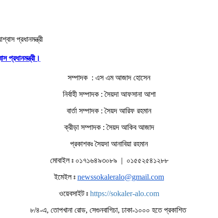
াস প্রধানমন্ত্রী।
সম্পাদক : এস এম আজাদ হোসেন
নির্বাহী সম্পাদক : সৈয়দা আফসানা আশা
বার্তা সম্পাদক : সৈয়দ আরিফ রহমান
ক্রীড়া সম্পাদক : সৈয়দ আকিব আজাদ
প্রকাশকঃ সৈয়দা আনাবিয়া রহমান
মোবাইল ঃ ০১৭১৬৪৯৩০৮৯ | ০১৫৫২৫৪১২৮৮
ইমেইল ঃ
newssokaleralo@gmail.com
ওয়েবসাইট ঃ
https://sokaler-alo.com
৮/৪-এ, তোপখানা রোড, সেগুনবাগিচা, ঢাকা-১০০০ হতে প্রকাশিত