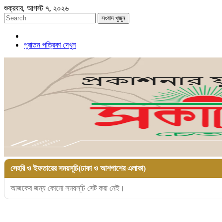
শুক্রবার, আগস্ট ৭, ২০২৬
সংবাদ খুজুন
পুরাতন পত্রিকা দেখুন
সেহরি ও ইফতারের সময়সূচি(ঢাকা ও আশপাশের এলাকা)
আজকের জন্য কোনো সময়সূচি সেট করা নেই।