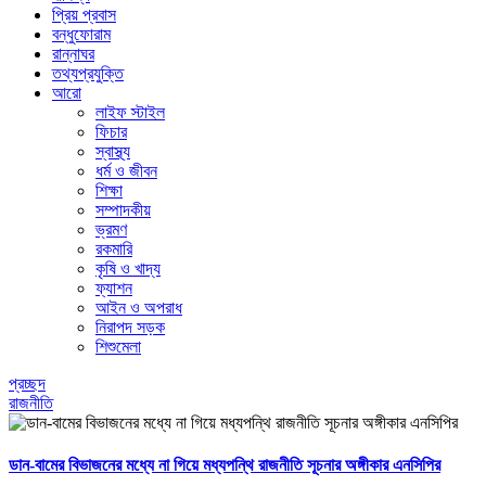
প্রিয় প্রবাস
বন্ধুফোরাম
রান্নাঘর
তথ্যপ্রযুক্তি
আরো
লাইফ স্টাইল
ফিচার
স্বাস্থ্য
ধর্ম ও জীবন
শিক্ষা
সম্পাদকীয়
ভ্রমণ
রকমারি
কৃষি ও খাদ্য
ফ্যাশন
আইন ও অপরাধ
নিরাপদ সড়ক
শিশুমেলা
প্রচ্ছদ
রাজনীতি
ডান-বামের বিভাজনের মধ্যে না গিয়ে মধ্যপন্থি রাজনীতি সূচনার অঙ্গীকার এনসিপির