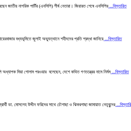
রেছেন জাতীয় নাগরিক পার্টির (এনসিপি) শীর্ষ নেতারা। জিয়ারত শেষে এনসিপির
...বিস্তারিত
রায়েরবাজার বধ্যভূমিতে জুলাই অভ্যুত্থানে শহীদদের প্রতি শ্রদ্ধা জানিয়ে
...বিস্তারিত
ি অধ্যাপক মিয়া গোলাম পরওয়ার বলেছেন, দেশে কথিত গণতন্ত্রের নামে নির্মম
...বিস্তারিত
থী ডা. মোসলেহ উদ্দীন ফরিদের সাথে চৌগাছা ও ঝিকরগাছা জামায়াত নেতৃবৃন্দের
...বিস্তার