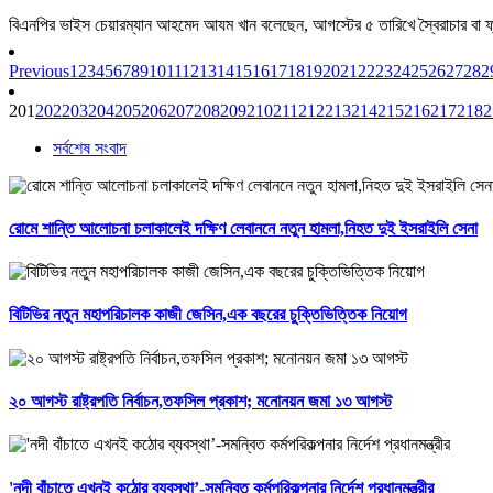
বিএনপির ভাইস চেয়ারম্যান আহমেদ আযম খান বলেছেন, আগস্টের ৫ তারিখে স্বৈরাচার বা ফ
Previous
1
2
3
4
5
6
7
8
9
10
11
12
13
14
15
16
17
18
19
20
21
22
23
24
25
26
27
28
2
201
202
203
204
205
206
207
208
209
210
211
212
213
214
215
216
217
218
2
সর্বশেষ সংবাদ
রোমে শান্তি আলোচনা চলাকালেই দক্ষিণ লেবাননে নতুন হামলা,নিহত দুই ইসরাইলি সেনা
বিটিভির নতুন মহাপরিচালক কাজী জেসিন,এক বছরের চুক্তিভিত্তিক নিয়োগ
২০ আগস্ট রাষ্ট্রপতি নির্বাচন,তফসিল প্রকাশ; মনোনয়ন জমা ১৩ আগস্ট
'নদী বাঁচাতে এখনই কঠোর ব্যবস্থা’-সমন্বিত কর্মপরিকল্পনার নির্দেশ প্রধানমন্ত্রীর