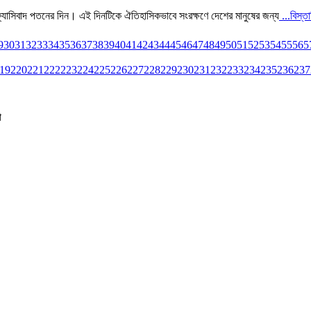
্যাসিবাদ পতনের দিন। এই দিনটিকে ঐতিহাসিকভাবে সংরক্ষণে দেশের মানুষের জন্য
...বিস্ত
9
30
31
32
33
34
35
36
37
38
39
40
41
42
43
44
45
46
47
48
49
50
51
52
53
54
55
56
5
19
220
221
222
223
224
225
226
227
228
229
230
231
232
233
234
235
236
237