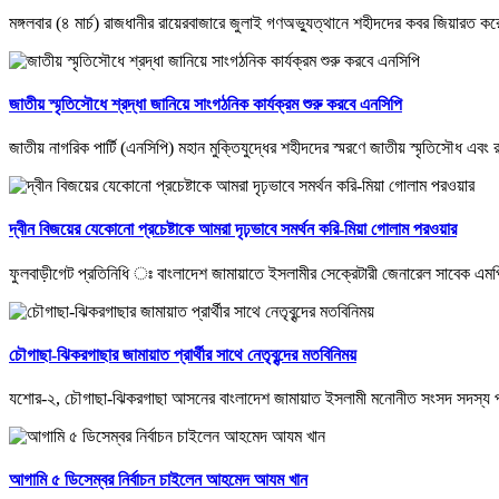
মঙ্গলবার (৪ মার্চ) রাজধানীর রায়েরবাজারে জুলাই গণঅভ্যুত্থানে শহীদদের কবর জিয়ারত ক
জাতীয় স্মৃতিসৌধে শ্রদ্ধা জানিয়ে সাংগঠনিক কার্যক্রম শুরু করবে এনসিপি
জাতীয় নাগরিক পার্টি (এনসিপি) মহান মুক্তিযুদ্ধের শহীদদের স্মরণে জাতীয় স্মৃতিসৌধ এবং 
দ্বীন বিজয়ের যেকোনো প্রচেষ্টাকে আমরা দৃঢ়ভাবে সমর্থন করি-মিয়া গোলাম পরওয়ার
ফুলবাড়ীগেট প্রতিনিধি ঃ বাংলাদেশ জামায়াতে ইসলামীর সেক্রেটারী জেনারেল সাবেক এমপ
চৌগাছা-ঝিকরগাছার জামায়াত প্রার্থীর সাথে নেতৃবৃন্দের মতবিনিময়
যশোর-২, চৌগাছা-ঝিকরগাছা আসনের বাংলাদেশ জামায়াত ইসলামী মনোনীত সংসদ সদস্য প্রার্
আগামি ৫ ডিসেম্বর নির্বাচন চাইলেন আহমেদ আযম খান