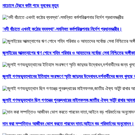
নাচোলে ট্রেনে কাটা পড়ে যুবকের মৃত্যু
'নদী বাঁচাতে এখনই কঠোর ব্যবস্থা’-সমন্বিত কর্মপরিকল্পনার নির্দেশ প্রধানমন্ত্রীর।
জুলাইয়ের আত্মত্যাগের ঋণ শোধে শহিদ পরিবার ও আহতদের সর্বোচ্চ সেবা নিশ্চিতের অঙ্গীক
জুলাই গণঅভ্যুত্থানের ইতিহাস সংরক্ষণে স্মৃতি জাদুঘর উদ্বোধন,দর্শনার্থীদের জন্য খুলছ
জুলাই গণঅভ্যুত্থান ছিল গণতন্ত্র পুনরুদ্ধারের মাইলফলক,জাতীয় ঐক্য অটুট রাখার আহ্বান
দান করা সম্পত্তিও আজীবন ভোগ করতে পারবেন দাতা,আইনে বড় পরিবর্তনের অনুমোদন।