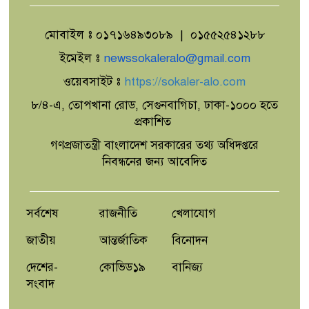
ইসরাইলি সেনা
মোবাইল ঃ ০১৭১৬৪৯৩০৮৯ | ০১৫৫২৫৪১২৮৮
বিটিভির নতুন মহাপরিচালক কাজী
জেসিন,এক বছরের চুক্তিভিত্তিক নিয়োগ
ইমেইল ঃ
newssokaleralo@gmail.com
ওয়েবসাইট ঃ
https://sokaler-alo.com
৮/৪-এ, তোপখানা রোড, সেগুনবাগিচা, ঢাকা-১০০০ হতে
২০ আগস্ট রাষ্ট্রপতি নির্বাচন,তফসিল
প্রকাশ; মনোনয়ন জমা ১৩ আগস্ট
প্রকাশিত
গণপ্রজাতন্ত্রী বাংলাদেশ সরকারের তথ্য অধিদপ্তরে
নিবন্ধনের জন্য আবেদিত
'নদী বাঁচাতে এখনই কঠোর ব্যবস্থা’-
সমন্বিত কর্মপরিকল্পনার নির্দেশ
প্রধানমন্ত্রীর
সর্বশেষ
রাজনীতি
খেলাযোগ
জাতীয়
আন্তর্জাতিক
বিনোদন
দেশের-
কোভিড১৯
বানিজ্য
সংবাদ