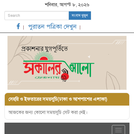
শনিবার, আগস্ট ৮, ২০২৬
সংবাদ খুজুন
পুরাতন পত্রিকা দেখুন
সেহরি ও ইফতারের সময়সূচি(ঢাকা ও আশপাশের এলাকা)
আজকের জন্য কোনো সময়সূচি সেট করা নেই।
Toggle