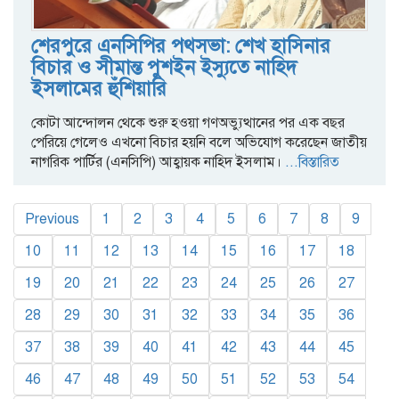
শেরপুরে এনসিপির পথসভা: শেখ হাসিনার
বিচার ও সীমান্ত পুশইন ইস্যুতে নাহিদ
ইসলামের হুঁশিয়ারি
কোটা আন্দোলন থেকে শুরু হওয়া গণঅভ্যুত্থানের পর এক বছর
পেরিয়ে গেলেও এখনো বিচার হয়নি বলে অভিযোগ করেছেন জাতীয়
নাগরিক পার্টির (এনসিপি) আহ্বায়ক নাহিদ ইসলাম।
...বিস্তারিত
Previous
1
2
3
4
5
6
7
8
9
10
11
12
13
14
15
16
17
18
19
20
21
22
23
24
25
26
27
28
29
30
31
32
33
34
35
36
37
38
39
40
41
42
43
44
45
46
47
48
49
50
51
52
53
54