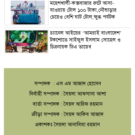
মহেশখালী-কক্সবাজার রুটে আসা-
যাওয়ায় টোল ১০০ টাকা,নৌভাড়ার
চেয়েও বেশি ঘাট টোল,ক্ষুব্ধ পর্যটক
চ্যানেল আইয়ের ‘আমরাই বাংলাদেশ’
টকশোতে সাইফুল ইসলাম সোহেল ও
চিত্রনায়ক ডিএ তায়েব
ছেলের খতনায় সাড়ে ৩ হাজার মাদরাসা-
এতিমখানার শিক্ষার্থীকে খাবার খাওয়ালেন
প্রতিমন্ত্রী টুকু
সম্পাদক : এস এম আজাদ হোসেন
সাংবাদিকতা পেশার অস্তিত্ব রক্ষায়
নির্বাহী সম্পাদক : সৈয়দা আফসানা আশা
অবিলম্বে গণমাধ্যম কমিশন গঠন করুন ‎
বার্তা সম্পাদক : সৈয়দ আরিফ রহমান
ক্রীড়া সম্পাদক : সৈয়দ আকিব আজাদ
রোমে শান্তি আলোচনা চলাকালেই দক্ষিণ
প্রকাশকঃ সৈয়দা আনাবিয়া রহমান
লেবাননে নতুন হামলা,নিহত দুই