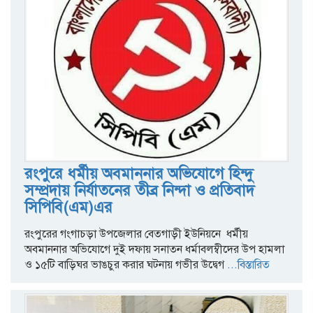
রংপুরে ধর্মীয় অবমাননার অভিযোগে হিন্দু
সম্প্রদায় নির্যাতনের তীব্র নিন্দা ও প্রতিবাদ
সিপিবি(এম)এর
রংপুরের গংগাচড়া উপজেলার বেতগাড়ী ইউনিয়নে ধর্মীয়
অবমাননার অভিযোগে দুই দফায় সনাতন ধর্মাবলম্বীদের উপ হামলা
ও ১৫টি বাড়িঘর ভাঙচুর করার ঘটনায় গভীর উদ্বেগ
...বিস্তারিত