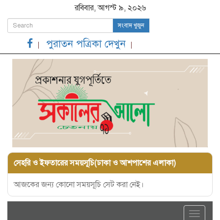
রবিবার, আগস্ট ৯, ২০২৬
সংবাদ খুজুন
পুরাতন পত্রিকা দেখুন
সেহরি ও ইফতারের সময়সূচি(ঢাকা ও আশপাশের এলাকা)
আজকের জন্য কোনো সময়সূচি সেট করা নেই।
Toggle