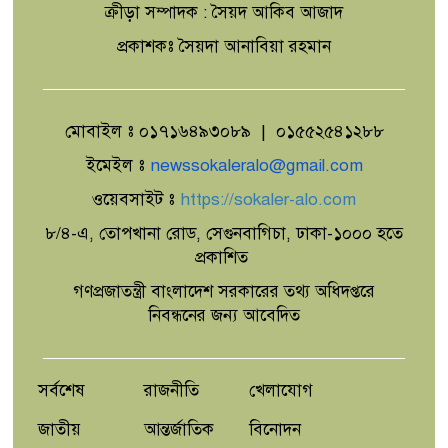
ক্রীড়া সম্পাদক : সৈয়দ আকিব আজাদ
বাইডেনের ক্যান্সার আরও
প্রকাশকঃ সৈয়দা আনাবিয়া রহমান
ছড়িয়েছে,জানালেন ছেলে হান্টার
মোবাইল ঃ ০১৭১৬৪৯৩০৮৯ | ০১৫৫২৫৪১২৮৮
অবসরপ্রাপ্তদের বন্ধন আরও দৃঢ় করার
প্রত্যয়ে সিএবির নিরাপত্তা শাখার
ইমেইল ঃ
newssokaleralo@gmail.com
মতবিনিময় সভা
ওয়েবসাইট ঃ
https://sokaler-alo.com
৮/৪-এ, তোপখানা রোড, সেগুনবাগিচা, ঢাকা-১০০০ হতে
ইউএনওদের মানবিক প্রশাসনের আহ্বান
প্রধানমন্ত্রীর
প্রকাশিত
গণপ্রজাতন্ত্রী বাংলাদেশ সরকারের তথ্য অধিদপ্তরে
নিবন্ধনের জন্য আবেদিত
চাঁপাইনবাবগঞ্জে জাল বিদেশী মুদ্রা তৈরীর
কারখানার সন্ধ্যান,বিপুল পরিমান মুদ্রা ও
সরঞ্জামসহ আটক ২
সর্বশেষ
রাজনীতি
খেলাযোগ
জাতীয়
আন্তর্জাতিক
বিনোদন