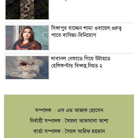
সিঙ্গাপুর যাচ্ছেন শামা ওবায়েদ,গুরুত্ব
পাবে বাণিজ্য-বিনিয়োগ
দাবানল নেভাতে গিয়ে উটাহতে
হেলিকপ্টার বিধ্বস্ত,নিহত ২
মাতারবাড়ীতে প্রধানমন্ত্রী,উন্নয়ন ঘিরে
স্থানীয়দের নতুন প্রত্যাশা
সম্পাদক : এস এম আজাদ হোসেন
মালয়েশিয়া সিরিজে বাংলাদেশ অনূর্ধ্ব-২৩
নির্বাহী সম্পাদক : সৈয়দা আফসানা আশা
দলে আলীন অধিনায়ক
বার্তা সম্পাদক : সৈয়দ আরিফ রহমান