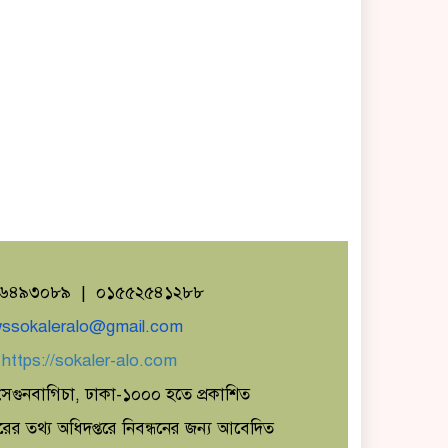
১৬৪৯৩০৮৯ | ০১৫৫২৫৪১২৮৮
ssokaleralo@gmail.com
ঃ
https://sokaler-alo.com
েগুনবাগিচা, ঢাকা-১০০০ হতে প্রকাশিত
ারের তথ্য অধিদপ্তরে নিবন্ধনের জন্য আবেদিত