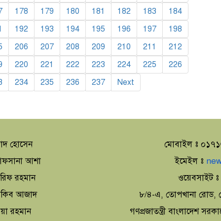
7
178
179
180
181
182
183
184
1
192
193
194
195
196
197
198
5
206
207
208
209
210
211
212
9
220
221
222
223
224
225
226
3
234
235
236
237
Next
াদ হোসেন
মোবাইল ঃ ০১৭
া আফসানা আশা
ইমেইল ঃ
new
আরিফ রহমান
ওয়েবসাইট 
 আকিব আজাদ
৮/৪-এ, তোপখানা রোড, স
িয়া রহমান
গণপ্রজাতন্ত্রী বাংলাদেশ সরক