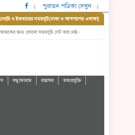
পুরাতন পত্রিকা দেখুন
সেহরি ও ইফতারের সময়সূচি(ঢাকা ও আশপাশের এলাকা)
আজকের জন্য কোনো সময়সূচি সেট করা নেই।
বাস
বন্ধুফোরাম
রান্নাঘর
তথ্যপ্রযুক্তি