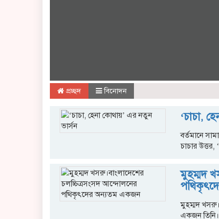
প্রচ্ছদ
বিনোদন
‘চাচা, হ
বর্তমানে সা
চাচার উত্তর,
মুহম্মদ 
পথিকৃৎদ
মুহম্মদ খসর
একজন তিনি। য