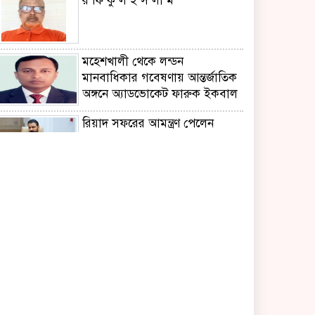
র ফি কু ল ই স লা ম
মহেশখালী থেকে লন্ডন
মানবাধিকার গবেষণায় আন্তর্জাতিক
অঙ্গনে অ্যাডভোকেট ফারুক ইকবাল
রিয়াদ সফরের আমন্ত্রণ পেলেন
ইরাকি প্রধানমন্ত্রী,প্রতিশোধ হামলা
স্থগিত
নিরাপদ সড়কের লড়াইয়ে
‘জাহানারা কাঞ্চন স্মৃতি পদক’
পেলেন এস এম আজাদ
‘মুক্তিযুদ্ধ ছিল জনতার যুদ্ধ,গণতন্ত্র ও
সমঅধিকার প্রতিষ্ঠার সংগ্রাম’-
ভারপ্রাপ্ত রাষ্ট্রপতি
নিসচার মহাসমাবেশে নিরাপদ