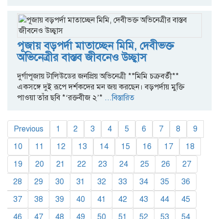
পূজায় বড়পর্দা মাতাচ্ছেন মিমি, দেবীভক্ত
অভিনেত্রীর বাস্তব জীবনেও উচ্ছ্বাস
দুর্গাপূজায় টালিউডের জনপ্রিয় অভিনেত্রী **মিমি চক্রবর্তী**
একসঙ্গে দুই রূপে দর্শকদের মন জয় করছেন। বড়পর্দায় মুক্তি
পাওয়া তাঁর ছবি *‘রক্তবীজ ২’*
...বিস্তারিত
Previous
1
2
3
4
5
6
7
8
9
10
11
12
13
14
15
16
17
18
19
20
21
22
23
24
25
26
27
28
29
30
31
32
33
34
35
36
37
38
39
40
41
42
43
44
45
46
47
48
49
50
51
52
53
54