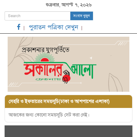
শুক্রবার, আগস্ট ৭, ২০২৬
সংবাদ খুজুন
পুরাতন পত্রিকা দেখুন
সেহরি ও ইফতারের সময়সূচি(ঢাকা ও আশপাশের এলাকা)
আজকের জন্য কোনো সময়সূচি সেট করা নেই।