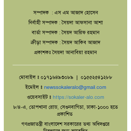
ভয়াবহ
সম্পাদক : এস এম আজাদ হোসেন
টাঙ্গাইলের মহিষমারা কলেজে গড়ে উঠছে
নির্বাহী সম্পাদক : সৈয়দা আফসানা আশা
ভবিষ্যতের কৃষি উদ্যোক্তা
বার্তা সম্পাদক : সৈয়দ আরিফ রহমান
ক্রীড়া সম্পাদক : সৈয়দ আকিব আজাদ
'এক মুঠো মাটির বিস্ময়'
প্রকাশকঃ সৈয়দা আনাবিয়া রহমান
মোবাইল ঃ ০১৭১৬৪৯৩০৮৯ | ০১৫৫২৫৪১২৮৮
উৎপাদন বাড়াতে না পারলে দেশের উন্নয়ন
সম্ভব নয়: এমপি রবিউল বাশার
ইমেইল ঃ
newssokaleralo@gmail.com
ওয়েবসাইট ঃ
https://sokaler-alo.com
৮/৪-এ, তোপখানা রোড, সেগুনবাগিচা, ঢাকা-১০০০ হতে
শিরোমনি মহসেন আদর্শ সরকারি প্রাথমিক
প্রকাশিত
বিদ্যালয়ে প্রধান শিক্ষক তরিকুল ইসলামের
বিদায় সংবর্ধনা
গণপ্রজাতন্ত্রী বাংলাদেশ সরকারের তথ্য অধিদপ্তরে