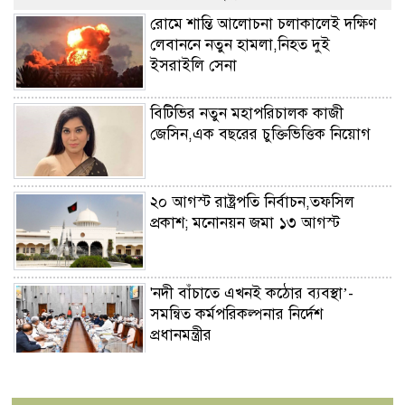
রোমে শান্তি আলোচনা চলাকালেই দক্ষিণ
লেবাননে নতুন হামলা,নিহত দুই
ইসরাইলি সেনা
বিটিভির নতুন মহাপরিচালক কাজী
জেসিন,এক বছরের চুক্তিভিত্তিক নিয়োগ
২০ আগস্ট রাষ্ট্রপতি নির্বাচন,তফসিল
প্রকাশ; মনোনয়ন জমা ১৩ আগস্ট
'নদী বাঁচাতে এখনই কঠোর ব্যবস্থা’-
সমন্বিত কর্মপরিকল্পনার নির্দেশ
প্রধানমন্ত্রীর
জুলাইয়ে সড়কে ঝরল ৪১৬
প্রাণ,মোটরসাইকেল দুর্ঘটনাই সবচেয়ে