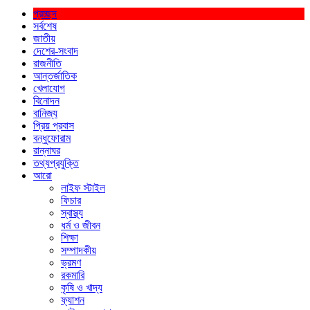
প্রচ্ছদ
সর্বশেষ
জাতীয়
দেশের-সংবাদ
রাজনীতি
আন্তর্জাতিক
খেলাযোগ
বিনোদন
বানিজ্য
প্রিয় প্রবাস
বন্ধুফোরাম
রান্নাঘর
তথ্যপ্রযুক্তি
আরো
লাইফ স্টাইল
ফিচার
স্বাস্থ্য
ধর্ম ও জীবন
শিক্ষা
সম্পাদকীয়
ভ্রমণ
রকমারি
কৃষি ও খাদ্য
ফ্যাশন