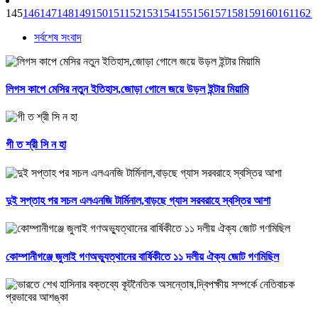
145
146
147
148
149
150
151
152
153
154
155
156
157
158
159
160
161
162
1
সর্বশেষ সংবাদ
লিগস কাপে মেসির নতুন ইতিহাস,জোড়া গোলে জয়ে উড়ল ইন্টার মিয়ামি
গী ত শ্রী সি ন হা
দুই সপ্তাহ পর সচল এলএনজি টার্মিনাল,বাড়ছে গ্যাস সরবরাহে স্বস্তির আশা
কোম্পানীগঞ্জে জুলাই গণঅভ্যুত্থানের বার্ষিকীতে ১১ দলীয় ঐক্য জোট গণমিছিল