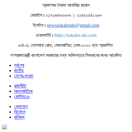
প্রকাশকঃ সৈয়দা আনাবিয়া রহমান
মোবাইল ঃ ০১৭১৬৪৯৩০৮৯ | ০১৫৫২৫৪১২৮৮
ইমেইল ঃ
newssokaleralo@gmail.com
ওয়েবসাইট ঃ
https://sokaler-alo.com
৮/৪-এ, তোপখানা রোড, সেগুনবাগিচা, ঢাকা-১০০০ হতে প্রকাশিত
গণপ্রজাতন্ত্রী বাংলাদেশ সরকারের তথ্য অধিদপ্তরে নিবন্ধনের জন্য আবেদিত
সর্বশেষ
জাতীয়
দেশের-সংবাদ
রাজনীতি
আন্তর্জাতিক
কোভিড১৯
খেলাযোগ
বিনোদন
বানিজ্য