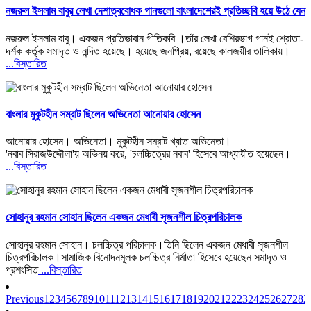
নজরুল ইসলাম বাবুর লেখা দেশাত্ববোধক গানগুলো বাংলাদেশেরই প্রতিচ্ছবি হয়ে উঠে যেন
নজরুল ইসলাম বাবু। একজন প্রতিভাবান গীতিকবি ।তাঁর লেখা বেশিরভাগ গানই শ্রোতা-
দর্শক কর্তৃক সমাদৃত ও নন্দিত হয়েছে। হয়েছে জনপ্রিয়, রয়েছে কালজয়ীর তালিকায়।
...বিস্তারিত
বাংলার মুকুটহীন সম্রাট ছিলেন অভিনেতা আনোয়ার হোসেন
আনোয়ার হোসেন। অভিনেতা। মুকুটহীন সম্রাট খ্যাত অভিনেতা।
'নবাব সিরাজউদ্দৌলা'য় অভিনয় করে, 'চলচ্চিত্রের নবাব' হিসেবে আখ্যায়ীত হয়েছেন।
...বিস্তারিত
সোহানুর রহমান সোহান ছিলেন একজন মেধাবী সৃজনশীল চিত্রপরিচালক
সোহানুর রহমান সোহান। চলচ্চিত্র পরিচালক।তিনি ছিলেন একজন মেধাবী সৃজনশীল
চিত্রপরিচালক।সামাজিক বিনোদনমূলক চলচ্চিত্র নির্মাতা হিসেবে হয়েছেন সমাদৃত ও
প্রশংসিত
...বিস্তারিত
Previous
1
2
3
4
5
6
7
8
9
10
11
12
13
14
15
16
17
18
19
20
21
22
23
24
25
26
27
28
2