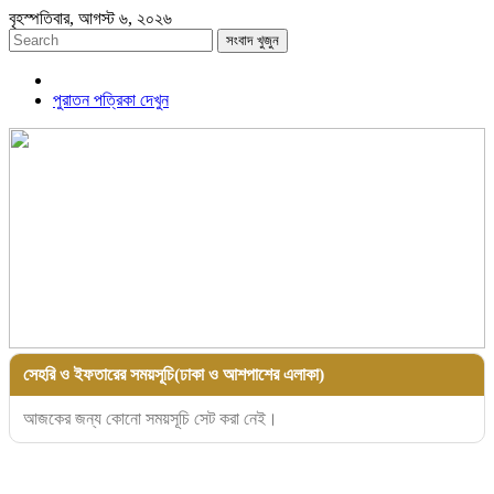
বৃহস্পতিবার, আগস্ট ৬, ২০২৬
সংবাদ খুজুন
পুরাতন পত্রিকা দেখুন
সেহরি ও ইফতারের সময়সূচি(ঢাকা ও আশপাশের এলাকা)
আজকের জন্য কোনো সময়সূচি সেট করা নেই।