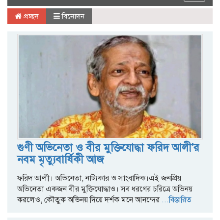
navigat
প্রচ্ছদ
বিনোদন
গুণী অভিনেতা ও বীর মুক্তিযোদ্ধা ফরিদ আলী'র
নবম মৃত্যুবার্ষিকী আজ
ফরিদ আলী। অভিনেতা, নাট্যকার ও সাংবাদিক।এই জনপ্রিয়
অভিনেতা একজন বীর মুক্তিযোদ্ধাও। সব ধরণের চরিত্রে অভিনয়
করলেও, কৌতুক অভিনয় দিয়ে দর্শক মনে আনন্দের
...বিস্তারিত