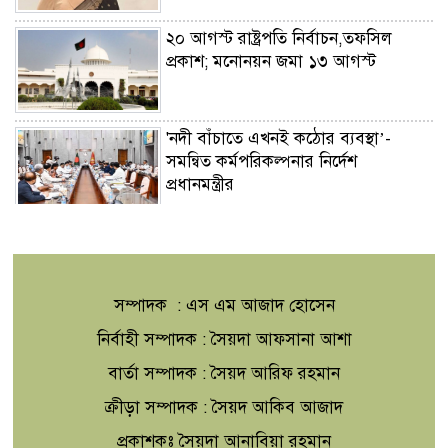
২০ আগস্ট রাষ্ট্রপতি নির্বাচন,তফসিল
প্রকাশ; মনোনয়ন জমা ১৩ আগস্ট
'নদী বাঁচাতে এখনই কঠোর ব্যবস্থা’-
সমন্বিত কর্মপরিকল্পনার নির্দেশ
প্রধানমন্ত্রীর
জুলাইয়ে সড়কে ঝরল ৪১৬
প্রাণ,মোটরসাইকেল দুর্ঘটনাই সবচেয়ে
ভয়াবহ
সম্পাদক : এস এম আজাদ হোসেন
টাঙ্গাইলের মহিষমারা কলেজে গড়ে উঠছে
নির্বাহী সম্পাদক : সৈয়দা আফসানা আশা
ভবিষ্যতের কৃষি উদ্যোক্তা
বার্তা সম্পাদক : সৈয়দ আরিফ রহমান
ক্রীড়া সম্পাদক : সৈয়দ আকিব আজাদ
'এক মুঠো মাটির বিস্ময়'
প্রকাশকঃ সৈয়দা আনাবিয়া রহমান