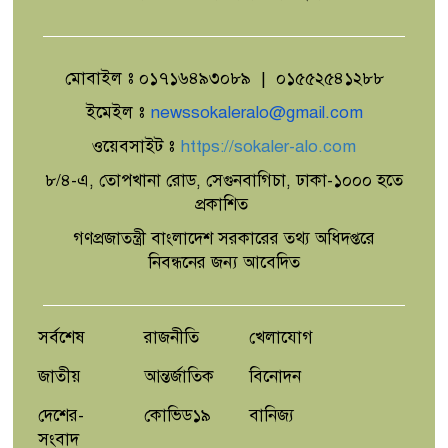
মোবাইল ঃ ০১৭১৬৪৯৩০৮৯ | ০১৫৫২৫৪১২৮৮
উৎপাদন বাড়াতে না পারলে দেশের উন্নয়ন
সম্ভব নয়: এমপি রবিউল বাশার
ইমেইল ঃ
newssokaleralo@gmail.com
ওয়েবসাইট ঃ
https://sokaler-alo.com
৮/৪-এ, তোপখানা রোড, সেগুনবাগিচা, ঢাকা-১০০০ হতে
শিরোমনি মহসেন আদর্শ সরকারি প্রাথমিক
প্রকাশিত
বিদ্যালয়ে প্রধান শিক্ষক তরিকুল ইসলামের
বিদায় সংবর্ধনা
গণপ্রজাতন্ত্রী বাংলাদেশ সরকারের তথ্য অধিদপ্তরে
নিবন্ধনের জন্য আবেদিত
নাচোলে ট্রেনে কাটা পড়ে যুবকের মৃত্যু
সর্বশেষ
রাজনীতি
খেলাযোগ
জাতীয়
আন্তর্জাতিক
বিনোদন
দেশের-
কোভিড১৯
বানিজ্য
সংবাদ