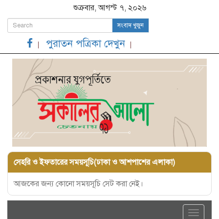
শুক্রবার, আগস্ট ৭, ২০২৬
সংবাদ খুজুন
পুরাতন পত্রিকা দেখুন
সেহরি ও ইফতারের সময়সূচি(ঢাকা ও আশপাশের এলাকা)
আজকের জন্য কোনো সময়সূচি সেট করা নেই।
Toggle