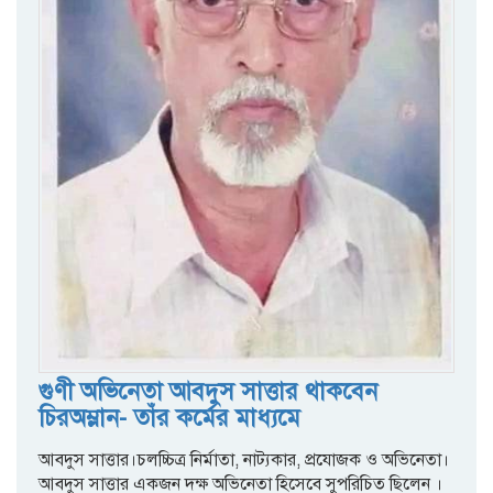
গুণী অভিনেতা আবদুস সাত্তার থাকবেন
চিরঅম্লান- তাঁর কর্মের মাধ্যমে
আবদুস সাত্তার।চলচ্চিত্র নির্মাতা, নাট্যকার, প্রযোজক ও অভিনেতা।
আবদুস সাত্তার একজন দক্ষ অভিনেতা হিসেবে সুপরিচিত ছিলেন ।