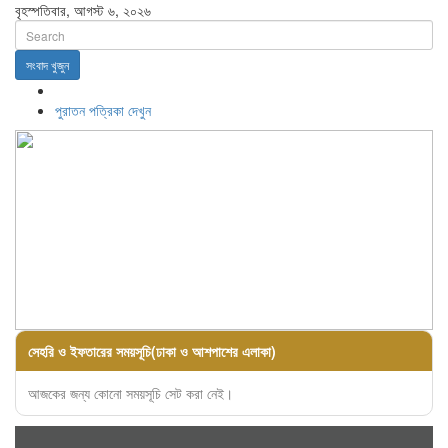
বৃহস্পতিবার, আগস্ট ৬, ২০২৬
সংবাদ খুজুন
পুরাতন পত্রিকা দেখুন
সেহরি ও ইফতারের সময়সূচি(ঢাকা ও আশপাশের এলাকা)
আজকের জন্য কোনো সময়সূচি সেট করা নেই।