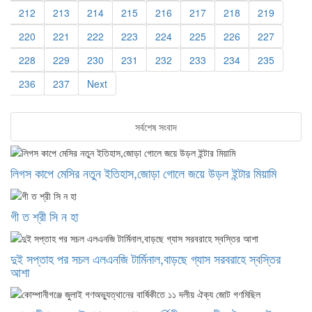
212
213
214
215
216
217
218
219
220
221
222
223
224
225
226
227
228
229
230
231
232
233
234
235
236
237
Next
সর্বশেষ সংবাদ
লিগস কাপে মেসির নতুন ইতিহাস,জোড়া গোলে জয়ে উড়ল ইন্টার মিয়ামি
গী ত শ্রী সি ন হা
দুই সপ্তাহ পর সচল এলএনজি টার্মিনাল,বাড়ছে গ্যাস সরবরাহে স্বস্তির
আশা