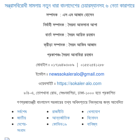
সন্ত্রাসবিরোধী মামলায় নতুন ধারা বাংলাদেশের চেয়ারম্যানসহ ৬ নেতা কারাগারে
সম্পাদক : এস এম আজাদ হোসেন
নির্বাহী সম্পাদক : সৈয়দা আফসানা আশা
বার্তা সম্পাদক : সৈয়দ আরিফ রহমান
ক্রীড়া সম্পাদক : সৈয়দ আকিব আজাদ
প্রকাশকঃ সৈয়দা আনাবিয়া রহমান
মোবাইল ঃ ০১৭১৬৪৯৩০৮৯ | ০১৫৫২৫৪১২৮৮
ইমেইল ঃ
newssokaleralo@gmail.com
ওয়েবসাইট ঃ
https://sokaler-alo.com
৮/৪-এ, তোপখানা রোড, সেগুনবাগিচা, ঢাকা-১০০০ হতে প্রকাশিত
গণপ্রজাতন্ত্রী বাংলাদেশ সরকারের তথ্য অধিদপ্তরে নিবন্ধনের জন্য আবেদিত
সর্বশেষ
রাজনীতি
খেলাযোগ
জাতীয়
আন্তর্জাতিক
বিনোদন
দেশের-
কোভিড১৯
বানিজ্য
সংবাদ