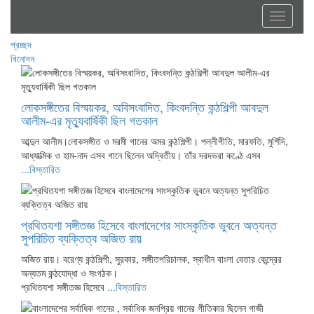
Toggle
navigati
প্রচ্ছদ
বিনোদন
লোকসঙ্গীতের বিস্ময়কর, অবিসংবাদিত, কিংবদন্তি কন্ঠশিল্পী আবদুল
আলীম-এর মৃত্যুবার্ষিকী ছিল গতকাল
আব্দুল আলীম।লোকসঙ্গীত ও মরমী গানের অমর কন্ঠশিল্পী। পল্লীগীতি, মারফতি, মুর্শিদি,
আধ্যাত্মিক ও হাম-নাদ এসব গানে ছিলেন অদ্বিতীয়। তাঁর দরদভরা কণ্ঠে এসব
...বিস্তারিত
প্রথিতযশা সঙ্গীতজ্ঞ হিসেবে বাংলাদেশের সাংস্কৃতিক ভুবনে অত্যন্ত
সুপরিচিত ব্যক্তিত্ব অজিত রায়
অজিত রায়। বরেণ্য কন্ঠশিল্পী, সুরকার, সঙ্গীতপরিচালক, স্বাধীন বাংলা বেতার কেন্দ্রের
অন্যতম কন্ঠযোদ্ধা ও সংগঠক।
প্রথিতযশা সঙ্গীতজ্ঞ হিসেবে
...বিস্তারিত