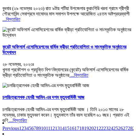
বুধবার (২৯ নভেম্বর ২০২৩) রাত ৯টায় পটিয়া উপজেলার কুরাংগিরি খরনা গ্রামে শ্রীশ্রী
গৌরগোবিন্দ সেবাশ্রমে দামোদর মাস সমাপন উপলক্ষে আয়োজিত ২৪তম অষ্টপ্রহরব্যাপী
...বিস্তারিত
কুয়েট অফিসার্স এসোসিয়েশনের বার্ষিক ক্রীড়া প্রতিযোগিতা ও সাংস্কৃতিক অনুষ্ঠানের
উদ্বোধন
২৮ নভেম্বর, ২০২৩ঃ
খুলনা প্রকৌশল ও প্রযুক্তি বিশ^বিদ্যালয়ের (কুয়েট) অফিসার্স এসোসিয়েশনের বার্ষিক
ক্রীড়া প্রতিযোগিতা ও সাংস্কৃতিক অনুষ্ঠানের
...বিস্তারিত
চলচ্চিত্রলেখক হেনরী আমিন-এর দশম মৃত্যুবার্ষিকী আজ
চলচ্চিত্রলেখক হেনরী আমিন-এর দশম মৃত্যুবার্ষিকী আজ । তিনি ২০১৩ সালের ২৮
নভেম্বর, ঢাকায় মৃত্যুবরণ করেন। মৃত্যুকালে তাঁর বয়স হয়েছিল ৬১ বছর। প্রয়াত এই
গুণি
...বিস্তারিত
Previous
1
2
3
4
5
6
7
8
9
10
11
12
13
14
15
16
17
18
19
20
21
22
23
24
25
26
27
28
2