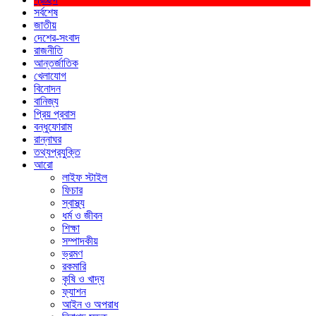
সর্বশেষ
জাতীয়
দেশের-সংবাদ
রাজনীতি
আন্তর্জাতিক
খেলাযোগ
বিনোদন
বানিজ্য
প্রিয় প্রবাস
বন্ধুফোরাম
রান্নাঘর
তথ্যপ্রযুক্তি
আরো
লাইফ স্টাইল
ফিচার
স্বাস্থ্য
ধর্ম ও জীবন
শিক্ষা
সম্পাদকীয়
ভ্রমণ
রকমারি
কৃষি ও খাদ্য
ফ্যাশন
আইন ও অপরাধ