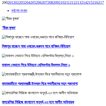
200
201
202
203
204
205
206
207
208
209
210
211
212
213
214
215
216
217
2
সর্বশেষ সংবাদ
'নীরব কৃষক'
সিঙ্গাপুর যাচ্ছেন শামা ওবায়েদ,গুরুত্ব পাবে বাণিজ্য-বিনিয়োগ
দাবানল নেভাতে গিয়ে উটাহতে হেলিকপ্টার বিধ্বস্ত,নিহত ২
মাতারবাড়ীতে প্রধানমন্ত্রী,উন্নয়ন ঘিরে স্থানীয়দের নতুন প্রত্যাশা
মালয়েশিয়া সিরিজে বাংলাদেশ অনূর্ধ্ব-২৩ দলে আলীন অধিনায়ক