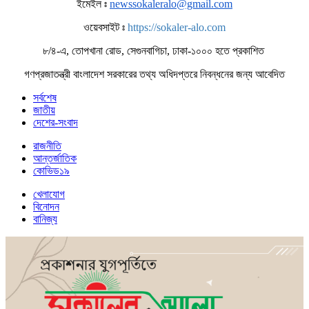
ইমেইল ঃ
newssokaleralo@gmail.com
ওয়েবসাইট ঃ
https://sokaler-alo.com
৮/৪-এ, তোপখানা রোড, সেগুনবাগিচা, ঢাকা-১০০০ হতে প্রকাশিত
গণপ্রজাতন্ত্রী বাংলাদেশ সরকারের তথ্য অধিদপ্তরে নিবন্ধনের জন্য আবেদিত
সর্বশেষ
জাতীয়
দেশের-সংবাদ
রাজনীতি
আন্তর্জাতিক
কোভিড১৯
খেলাযোগ
বিনোদন
বানিজ্য