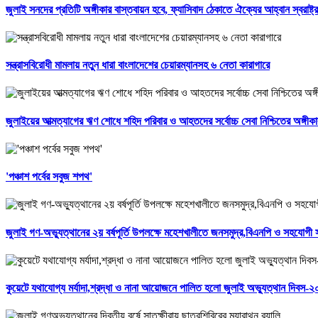
জুলাই সনদের প্রতিটি অঙ্গীকার বাস্তবায়ন হবে, ফ্যাসিবাদ ঠেকাতে ঐক্যের আহ্বান স্বরাষ্ট্রমন
সন্ত্রাসবিরোধী মামলায় নতুন ধারা বাংলাদেশের চেয়ারম্যানসহ ৬ নেতা কারাগারে
জুলাইয়ের আত্মত্যাগের ঋণ শোধে শহিদ পরিবার ও আহতদের সর্বোচ্চ সেবা নিশ্চিতের অঙ্গীকা
'পঞ্চাশ পর্বের সবুজ শপথ'
জুলাই গণ-অভ্যুত্থানের ২য় বর্ষপূর্তি উপলক্ষে মহেশখালীতে জনসমুদ্র,বিএনপি ও সহযোগী
কুয়েটে যথাযোগ্য মর্যাদা,শ্রদ্ধা ও নানা আয়োজনে পালিত হলো জুলাই অভ্যুত্থান দিবস-