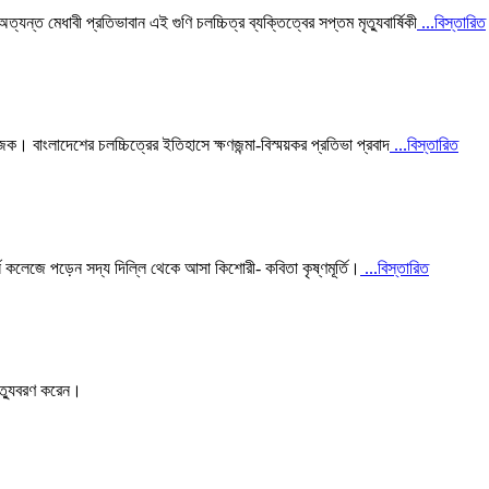
ত মেধাবী প্রতিভাবান এই গুণি চলচ্চিত্র ব্যক্তিত্বের সপ্তম মৃত্যুবার্ষিকী
...বিস্তারিত
ক। বাংলাদেশের চলচ্চিত্রের ইতিহাসে ক্ষণজন্মা-বিস্ময়কর প্রতিভা প্রবাদ
...বিস্তারিত
়ার্স কলেজে পড়েন সদ্য দিল্লি থেকে আসা কিশোরী- কবিতা কৃষ্ণমূর্তি।
...বিস্তারিত
 মৃত্যুবরণ করেন।