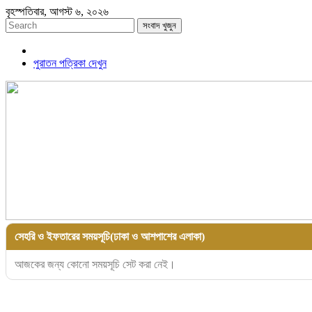
বৃহস্পতিবার, আগস্ট ৬, ২০২৬
সংবাদ খুজুন
পুরাতন পত্রিকা দেখুন
সেহরি ও ইফতারের সময়সূচি(ঢাকা ও আশপাশের এলাকা)
আজকের জন্য কোনো সময়সূচি সেট করা নেই।