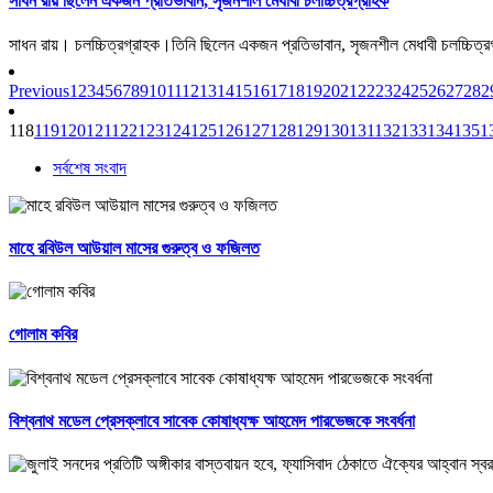
সাধন রায় ছিলেন একজন প্রতিভাবান, সৃজনশীল মেধাবী চলচ্চিত্রগ্রাহক
সাধন রায়। চলচ্চিত্রগ্রাহক।তিনি ছিলেন একজন প্রতিভাবান, সৃজনশীল মেধাবী চলচ্চিত্রগ্র
Previous
1
2
3
4
5
6
7
8
9
10
11
12
13
14
15
16
17
18
19
20
21
22
23
24
25
26
27
28
2
118
119
120
121
122
123
124
125
126
127
128
129
130
131
132
133
134
135
1
সর্বশেষ সংবাদ
মাহে রবিউল আউয়াল মাসের গুরুত্ব ও ফজিলত
গোলাম কবির
বিশ্বনাথ মডেল প্রেসক্লাবে সাবেক কোষাধ্যক্ষ আহমেদ পারভেজকে সংবর্ধনা