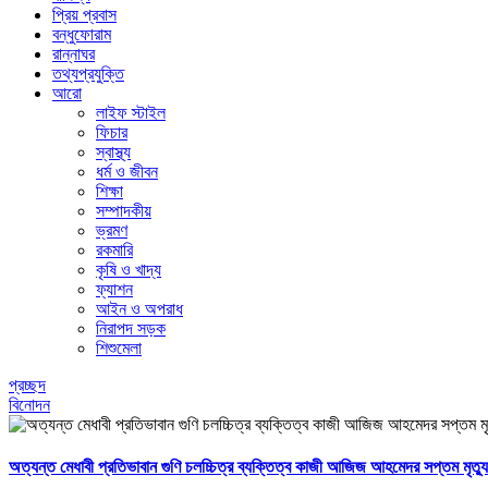
প্রিয় প্রবাস
বন্ধুফোরাম
রান্নাঘর
তথ্যপ্রযুক্তি
আরো
লাইফ স্টাইল
ফিচার
স্বাস্থ্য
ধর্ম ও জীবন
শিক্ষা
সম্পাদকীয়
ভ্রমণ
রকমারি
কৃষি ও খাদ্য
ফ্যাশন
আইন ও অপরাধ
নিরাপদ সড়ক
শিশুমেলা
প্রচ্ছদ
বিনোদন
অত্যন্ত মেধাবী প্রতিভাবান গুণি চলচ্চিত্র ব্যক্তিত্ব কাজী আজিজ আহমেদর সপ্তম মৃত্যু