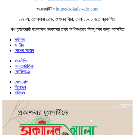
ওয়েবসাইট ঃ
https://sokaler-alo.com
৮/৪-এ, তোপখানা রোড, সেগুনবাগিচা, ঢাকা-১০০০ হতে প্রকাশিত
গণপ্রজাতন্ত্রী বাংলাদেশ সরকারের তথ্য অধিদপ্তরে নিবন্ধনের জন্য আবেদিত
সর্বশেষ
জাতীয়
দেশের-সংবাদ
রাজনীতি
আন্তর্জাতিক
কোভিড১৯
খেলাযোগ
বিনোদন
বানিজ্য