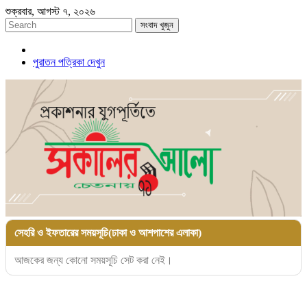
শুক্রবার, আগস্ট ৭, ২০২৬
সংবাদ খুজুন
পুরাতন পত্রিকা দেখুন
সেহরি ও ইফতারের সময়সূচি(ঢাকা ও আশপাশের এলাকা)
আজকের জন্য কোনো সময়সূচি সেট করা নেই।