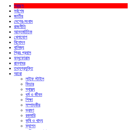
প্রচ্ছদ
সর্বশেষ
জাতীয়
দেশের-সংবাদ
রাজনীতি
আন্তর্জাতিক
খেলাযোগ
বিনোদন
বানিজ্য
প্রিয় প্রবাস
বন্ধুফোরাম
রান্নাঘর
তথ্যপ্রযুক্তি
আরো
লাইফ স্টাইল
ফিচার
স্বাস্থ্য
ধর্ম ও জীবন
শিক্ষা
সম্পাদকীয়
ভ্রমণ
রকমারি
কৃষি ও খাদ্য
ফ্যাশন