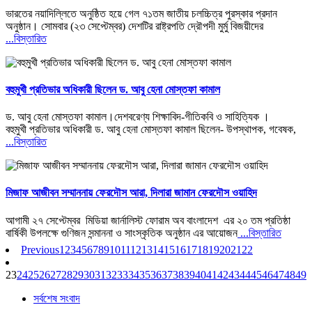
ভারতের নয়াদিল্লিতে অনুষ্ঠিত হয়ে গেল ৭১তম জাতীয় চলচ্চিত্র পুরস্কার প্রদান
অনুষ্ঠান। সোমবার (২৩ সেপ্টেম্বর) দেশটির রাষ্ট্রপতি দ্রৌপদী মুর্মু বিজয়ীদের
...বিস্তারিত
বহুমুখী প্রতিভার অধিকারী ছিলেন ড. আবু হেনা মোস্তফা কামাল
ড. আবু হেনা মোস্তফা কামাল।দেশবরেণ্য শিক্ষাবিদ-গীতিকবি ও সাহিত্যিক ।
বহুমুখী প্রতিভার অধিকারী ড. আবু হেনা মোস্তফা কামাল ছিলেন- উপস্থাপক, গবেষক,
...বিস্তারিত
মিজাফ আজীবন সম্মাননায় ফেরদৌস আরা, দিলারা জামান ফেরদৌস ওয়াহিদ
আগামী ২৭ সেপ্টেম্বর মিডিয়া জার্নালিস্ট ফোরাম অব বাংলাদেশ এর ২০ তম প্রতিষ্ঠা
বার্ষিকী উপলক্ষে গুণিজন সন্মাননা ও সাংস্কৃতিক অনুষ্ঠান এর আয়োজন
...বিস্তারিত
Previous
1
2
3
4
5
6
7
8
9
10
11
12
13
14
15
16
17
18
19
20
21
22
23
24
25
26
27
28
29
30
31
32
33
34
35
36
37
38
39
40
41
42
43
44
45
46
47
48
49
5
সর্বশেষ সংবাদ