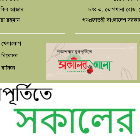
 আকিব আজাদ
৮/৪-এ, তোপখানা রোড, স
িয়া রহমান
গণপ্রজাতন্ত্রী বাংলাদেশ সরক
খেলাযোগ
বিনোদন
বানিজ্য