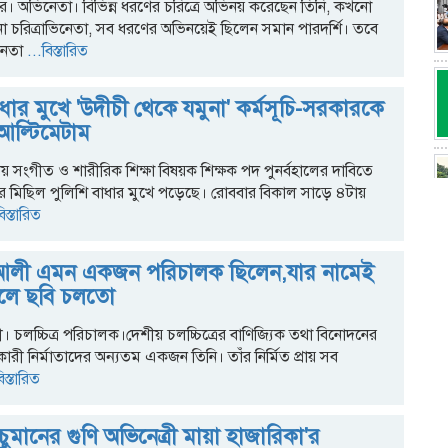
়ার। অভিনেতা। বিভিন্ন ধরণের চরিত্রে অভিনয় করেছেন তিনি, কখনো
চরিত্রাভিনেতা, সব ধরণের অভিনয়েই ছিলেন সমান পারদর্শি। তবে
েতা
...বিস্তারিত
ধার মুখে 'উদীচী থেকে যমুনা' কর্মসূচি-সরকারকে
আল্টিমেটাম
্ষায় সংগীত ও শারীরিক শিক্ষা বিষয়ক শিক্ষক পদ পুনর্বহালের দাবিতে
র মিছিল পুলিশি বাধার মুখে পড়েছে। রোববার বিকাল সাড়ে ৪টায়
িস্তারিত
লী এমন একজন পরিচালক ছিলেন,যার নামেই
হলে ছবি চলতো
লচ্চিত্র পরিচালক।দেশীয় চলচ্চিত্রের বাণিজ্যিক তথা বিনোদনের
কারী নির্মাতাদের অন্যতম একজন তিনি। তাঁর নির্মিত প্রায় সব
িস্তারিত
ুমানের গুণি অভিনেত্রী মায়া হাজারিকা'র