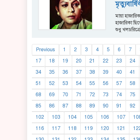
মৃত্যুবার্
মায়া হাজারিক
হাজারিকা ছিল
শুধু খলচরিত্রে
Previous
1
2
3
4
5
6
7
17
18
19
20
21
22
23
24
34
35
36
37
38
39
40
41
51
52
53
54
55
56
57
58
68
69
70
71
72
73
74
75
85
86
87
88
89
90
91
92
102
103
104
105
106
107
10
116
117
118
119
120
121
12
130
131
132
133
134
135
13