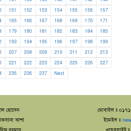
0
151
152
153
154
155
156
157
4
165
166
167
168
169
170
171
8
179
180
181
182
183
184
185
2
193
194
195
196
197
198
199
6
207
208
209
210
211
212
213
0
221
222
223
224
225
226
227
4
235
236
237
Next
াদ হোসেন
মোবাইল ঃ ০১৭
া আফসানা আশা
ইমেইল ঃ
new
আরিফ রহমান
ওয়েবসাইট 