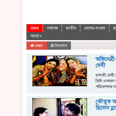
প্রচ্ছদ
সর্বশেষ
জাতীয়
দেশের-সংবাদ
র
আরো
প্রচ্ছদ
বিনোদন
অভিনেত্র
দেবী
মালতী দেবী। 
তিনি একজন গু
পরিবেশনার স
কৌতুক অভ
ছিলেন ব্ল