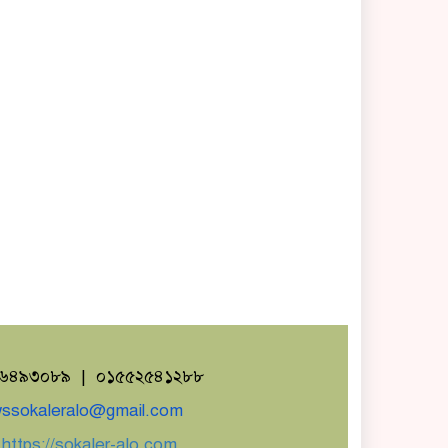
১৬৪৯৩০৮৯ | ০১৫৫২৫৪১২৮৮
ssokaleralo@gmail.com
ঃ
https://sokaler-alo.com