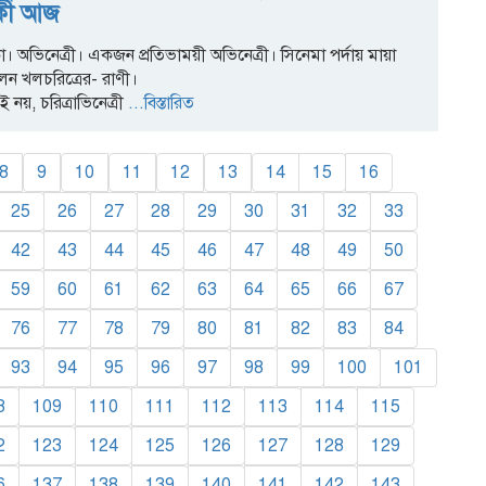
ষিকী আজ
া। অভিনেত্রী। একজন প্রতিভাময়ী অভিনেত্রী। সিনেমা পর্দায় মায়া
েন খলচরিত্রের- রাণী।
ই নয়, চরিত্রাভিনেত্রী
...বিস্তারিত
8
9
10
11
12
13
14
15
16
25
26
27
28
29
30
31
32
33
42
43
44
45
46
47
48
49
50
59
60
61
62
63
64
65
66
67
76
77
78
79
80
81
82
83
84
93
94
95
96
97
98
99
100
101
8
109
110
111
112
113
114
115
2
123
124
125
126
127
128
129
6
137
138
139
140
141
142
143