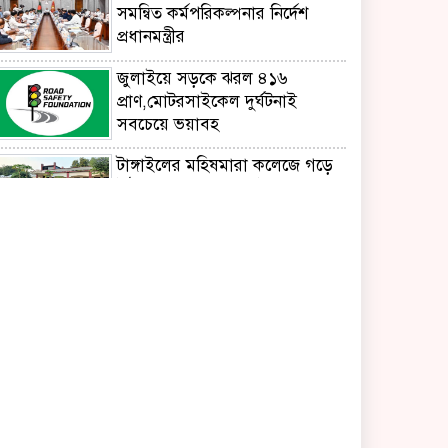
সমন্বিত কর্মপরিকল্পনার নির্দেশ
প্রধানমন্ত্রীর
জুলাইয়ে সড়কে ঝরল ৪১৬
প্রাণ,মোটরসাইকেল দুর্ঘটনাই
সবচেয়ে ভয়াবহ
টাঙ্গাইলের মহিষমারা কলেজে গড়ে
উঠছে ভবিষ্যতের কৃষি উদ্যোক্তা
'এক মুঠো মাটির বিস্ময়'
উৎপাদন বাড়াতে না পারলে দেশের
উন্নয়ন সম্ভব নয়: এমপি রবিউল
বাশার
শিরোমনি মহসেন আদর্শ সরকারি