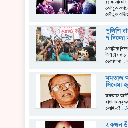
ব্ল্যাক আনোয
কৌতুক কখনো 
কৌতুক অভিন
পুলিশি বা
৭ দিনের 
প্রাথমিক শিক
উদীচীর গানে
তোপখানা
...ব
মমতাজ আ
সিনেমা 
মমতাজ আলী। চ
ধারাকে সমৃদ্ধ
চলচ্চিত্রই
...ব
একজন উঁচ