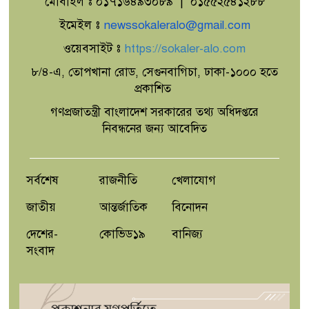
মোবাইল ঃ ০১৭১৬৪৯৩০৮৯ | ০১৫৫২৫৪১২৮৮
উৎপাদন বাড়াতে না পারলে দেশের উন্নয়ন
সম্ভব নয়: এমপি রবিউল বাশার
ইমেইল ঃ
newssokaleralo@gmail.com
ওয়েবসাইট ঃ
https://sokaler-alo.com
৮/৪-এ, তোপখানা রোড, সেগুনবাগিচা, ঢাকা-১০০০ হতে
শিরোমনি মহসেন আদর্শ সরকারি প্রাথমিক
প্রকাশিত
বিদ্যালয়ে প্রধান শিক্ষক তরিকুল ইসলামের
বিদায় সংবর্ধনা
গণপ্রজাতন্ত্রী বাংলাদেশ সরকারের তথ্য অধিদপ্তরে
নিবন্ধনের জন্য আবেদিত
নাচোলে ট্রেনে কাটা পড়ে যুবকের মৃত্যু
সর্বশেষ
রাজনীতি
খেলাযোগ
জাতীয়
আন্তর্জাতিক
বিনোদন
দেশের-
কোভিড১৯
বানিজ্য
সংবাদ