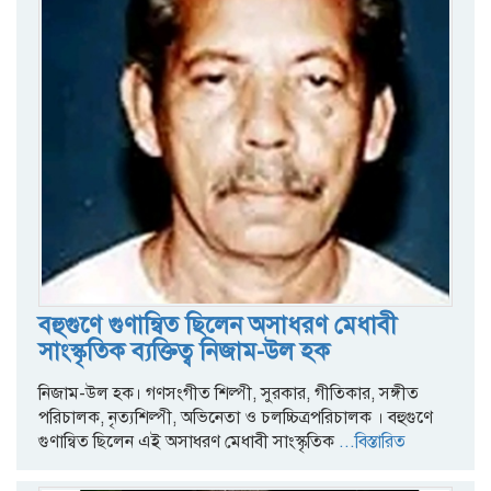
বহুগুণে গুণান্বিত ছিলেন অসাধরণ মেধাবী
সাংস্কৃতিক ব্যক্তিত্ব নিজাম-উল হক
নিজাম-উল হক। গণসংগীত শিল্পী, সুরকার, গীতিকার, সঙ্গীত
পরিচালক, নৃত্যশিল্পী, অভিনেতা ও চলচ্চিত্রপরিচালক । বহুগুণে
গুণান্বিত ছিলেন এই অসাধরণ মেধাবী সাংস্কৃতিক
...বিস্তারিত