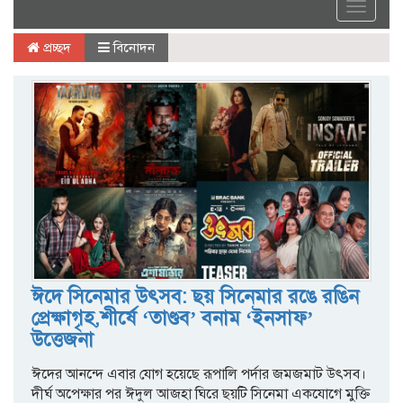
Toggle
navigat
প্রচ্ছদ
বিনোদন
ঈদে সিনেমার উৎসব: ছয় সিনেমার রঙে রঙিন
প্রেক্ষাগৃহ,শীর্ষে ‘তাণ্ডব’ বনাম ‘ইনসাফ’
উত্তেজনা
ঈদের আনন্দে এবার যোগ হয়েছে রূপালি পর্দার জমজমাট উৎসব।
দীর্ঘ অপেক্ষার পর ঈদুল আজহা ঘিরে ছয়টি সিনেমা একযোগে মুক্তি