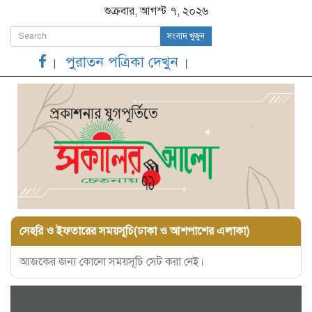
শুক্রবার, আগস্ট ৭, ২০২৬
সংবাদ খুজুন
পুরাতন পত্রিকা দেখুন
সেহরি ও ইফতারের সময়সূচি(ঢাকা ও আশপাশের এলাকা)
আজকের জন্য কোনো সময়সূচি সেট করা নেই।