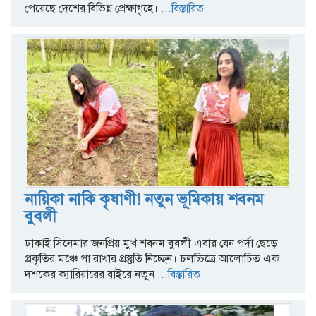
পেয়েছে দেশের বিভিন্ন প্রেক্ষাগৃহে।
...বিস্তারিত
নায়িকা নাকি কৃষাণী! নতুন ভূমিকায় শবনম
বুবলী
ঢাকাই সিনেমার জনপ্রিয় মুখ শবনম বুবলী এবার যেন পর্দা ছেড়ে
প্রকৃতির মঞ্চে পা রাখার প্রস্তুতি নিচ্ছেন। চলচ্চিত্রে আলোচিত এক
দশকের ক্যারিয়ারের বাইরে নতুন
...বিস্তারিত