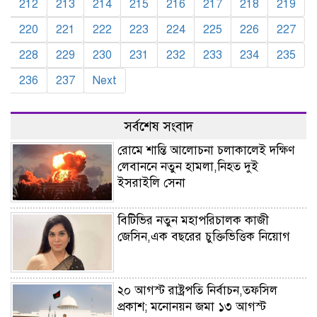
212
213
214
215
216
217
218
219
220
221
222
223
224
225
226
227
228
229
230
231
232
233
234
235
236
237
Next
সর্বশেষ সংবাদ
রোমে শান্তি আলোচনা চলাকালেই দক্ষিণ
লেবাননে নতুন হামলা,নিহত দুই
ইসরাইলি সেনা
বিটিভির নতুন মহাপরিচালক কাজী
জেসিন,এক বছরের চুক্তিভিত্তিক নিয়োগ
২০ আগস্ট রাষ্ট্রপতি নির্বাচন,তফসিল
প্রকাশ; মনোনয়ন জমা ১৩ আগস্ট