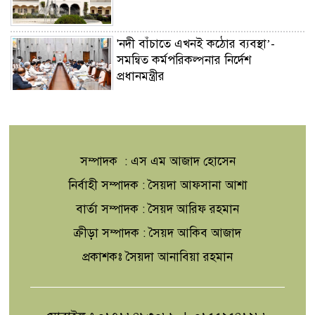
'নদী বাঁচাতে এখনই কঠোর ব্যবস্থা’-
সমন্বিত কর্মপরিকল্পনার নির্দেশ
প্রধানমন্ত্রীর
জুলাইয়ে সড়কে ঝরল ৪১৬
প্রাণ,মোটরসাইকেল দুর্ঘটনাই সবচেয়ে
ভয়াবহ
সম্পাদক : এস এম আজাদ হোসেন
টাঙ্গাইলের মহিষমারা কলেজে গড়ে উঠছে
নির্বাহী সম্পাদক : সৈয়দা আফসানা আশা
ভবিষ্যতের কৃষি উদ্যোক্তা
বার্তা সম্পাদক : সৈয়দ আরিফ রহমান
ক্রীড়া সম্পাদক : সৈয়দ আকিব আজাদ
'এক মুঠো মাটির বিস্ময়'
প্রকাশকঃ সৈয়দা আনাবিয়া রহমান