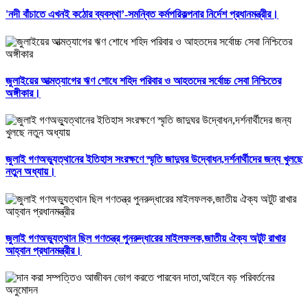
'নদী বাঁচাতে এখনই কঠোর ব্যবস্থা’-সমন্বিত কর্মপরিকল্পনার নির্দেশ প্রধানমন্ত্রীর।
জুলাইয়ের আত্মত্যাগের ঋণ শোধে শহিদ পরিবার ও আহতদের সর্বোচ্চ সেবা নিশ্চিতের
অঙ্গীকার।
জুলাই গণঅভ্যুত্থানের ইতিহাস সংরক্ষণে স্মৃতি জাদুঘর উদ্বোধন,দর্শনার্থীদের জন্য খুলছে
নতুন অধ্যায়।
জুলাই গণঅভ্যুত্থান ছিল গণতন্ত্র পুনরুদ্ধারের মাইলফলক,জাতীয় ঐক্য অটুট রাখার
আহ্বান প্রধানমন্ত্রীর।