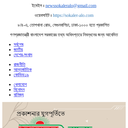
ইমেইল ঃ
newssokaleralo@gmail.com
ওয়েবসাইট ঃ
https://sokaler-alo.com
৮/৪-এ, তোপখানা রোড, সেগুনবাগিচা, ঢাকা-১০০০ হতে প্রকাশিত
গণপ্রজাতন্ত্রী বাংলাদেশ সরকারের তথ্য অধিদপ্তরে নিবন্ধনের জন্য আবেদিত
সর্বশেষ
জাতীয়
দেশের-সংবাদ
রাজনীতি
আন্তর্জাতিক
কোভিড১৯
খেলাযোগ
বিনোদন
বানিজ্য