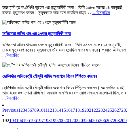
তারুণ্যদীপ্ত কণ্ঠশিল্পী জুয়েল-এর মৃত্যুবার্ষিকী আজ। তিনি ১৯৮৬ সালের ১৪ জানুয়ারী,
ঢাকায় মৃত্যুবরণ করেন। মৃত্যুকালে তাঁর বয়স হয়েছিল মাত্র ২২
...বিস্তারিত
অভিনেতা নাসির খান-এর ১৭তম মৃত্যুবার্ষিকী আজ
অভিনেতা নাসির খান-এর ১৭তম মৃত্যুবার্ষিকী আজ। তিনি ২০০৭ সালের ১২ জানুয়ারী,
ঢাকায় মৃত্যুবরণ করেন। মৃত্যুকালে তাঁর বয়স হয়েছিল মাত্র ৪৭ বছর। প্রয়াত অভিনেতা
...বিস্তারিত
ছোটপর্দার অভিনেত্রী মৌসুমী হামিদ অবশেষে বিয়ের পিঁড়িতে বসলেন
ছোটপর্দার অভিনেত্রী মৌসুমী হামিদ অবশেষে বিয়ের পিঁড়িতে বসলেন। অনেকদিন ধরেই
তার বিয়ের কথা শোনা যাচ্ছিল। এমনকি সামাজিক যোগাযোগ মাধ্যমে আলোচনা ছিল, তার
...বিস্তারিত
Previous
1
2
3
4
5
6
7
8
9
10
11
12
13
14
15
16
17
18
19
20
21
22
23
24
25
26
27
28
2
192
193
194
195
196
197
198
199
200
201
202
203
204
205
206
207
208
209
2