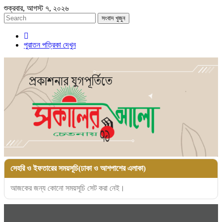
শুক্রবার, আগস্ট ৭, ২০২৬
সংবাদ খুজুন
পুরাতন পত্রিকা দেখুন
সেহরি ও ইফতারের সময়সূচি(ঢাকা ও আশপাশের এলাকা)
আজকের জন্য কোনো সময়সূচি সেট করা নেই।