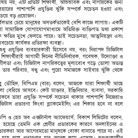
িষয় নয়; এটি প্রতিটি শিক্ষার্থী, অভিভাবক এবং নাগরিকের জন্য
যবহারের পাশাপাশি প্রযুক্তির ঝুঁকি সম্পর্কে সচেতন হওয়া এবং
েয়ে বড় প্রয়োজন।
ুর্বলতার চেয়ে মানুষের অসতর্কতাকেই বেশি কাজে লাগায়। একটি
 সামাজিক যোগাযোগমাধ্যমে অতিরিক্ত ব্যক্তিগত তথ্য প্রকাশ
্ষতির মুখে ফেলতে পারে। তাই সচেতনতা, আত্মনিয়ন্ত্রণ এবং
েয়ে কার্যকর প্রতিরক্ষা ব্যবস্থা।
শুধু প্রযুক্তির ব্যবহারকারী হিসেবে নয়, বরং নিরাপদ ডিজিটাল
্ষার্থীরাই আগামী দিনের নীতিনির্ধারক, গবেষক, উদ্যোক্তা ও
বশীলতা এবং ডিজিটাল নাগরিকত্বের মূল্যবোধ গড়ে তোলা অত্যন্ত
 নয়, তার পরিবার, বন্ধু এবং পুরো সমাজকে সাইবার ঝুঁকি থেকে
ু তৌহিদ, বিপিএম (বার) বলেন, আজকে যারা শিক্ষার্থী আছে
ুলো বেরিয়ে আসবে। কেউ ডাক্তার, ইঞ্জিনিয়ার, ব্যবসা, সরকারি
কবে তারা প্রযুক্তি সম্পর্কে সচেতন থাকার পাশপাশি নিজেরাও
াল প্রতারণা কিংবা ব্ল্যাকমেইলিং এর শিকার হবে না বলে
 ও হেড অব এক্সটার্নাল অ্যাফেয়ার্স, বিকাশ লিমিটেড বলেন,
জ হয়েছে তেমনি এক শ্রেণীর প্রতারকের কারণে অনলাইনের এ
 প্রতারকরা আর আগেরমতো মানুষকে বোকা বানাতে পারে না। এই
 যায় বলে প্রতারণার হার অনেক কমে এসেছে। বক্তব্যকালীন