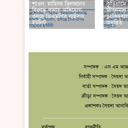
ইউএনও জ
শাওন, মাহিসহ তিনজনের
কুড়িগ্রামে 
বিরুদ্ধে থানায় অভিযোগ,
জীবনমান 
তদন্তে ডিএমপির সাইবার
১০দিনব্যাপ
ইউনিট
অনুষ্ঠিত
সম্পাদক : এস এম আজ
নির্বাহী সম্পাদক : সৈয়দ
বার্তা সম্পাদক : সৈয়দ 
ক্রীড়া সম্পাদক : সৈয়দ
প্রকাশকঃ সৈয়দা আনাব
সর্বশেষ
রাজনীতি