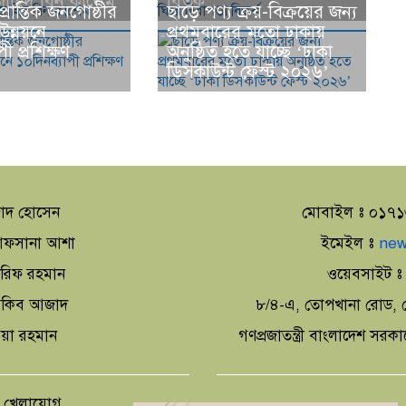
াহিদ বিন কাশেম
বিতর্ক
প্রান্তিক জনগোষ্ঠীর
ছাড়ে পণ্য ক্রয়-বিক্রয়ের জন্য
উন্নয়নে
প্রথমবারের মতো ঢাকায়
ী প্রশিক্ষণ
অনুষ্ঠিত হতে যাচ্ছে ‘ঢাকা
ডিসকাউন্ট ফেস্ট ২০২৬’
াদ হোসেন
মোবাইল ঃ ০১৭
া আফসানা আশা
ইমেইল ঃ
new
আরিফ রহমান
ওয়েবসাইট 
 আকিব আজাদ
৮/৪-এ, তোপখানা রোড, স
িয়া রহমান
গণপ্রজাতন্ত্রী বাংলাদেশ সরক
খেলাযোগ