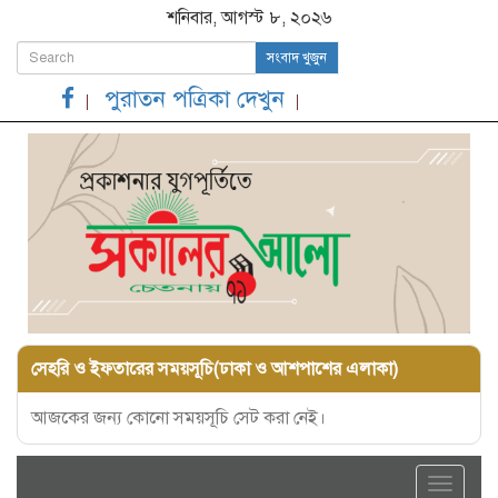
শনিবার, আগস্ট ৮, ২০২৬
সংবাদ খুজুন
পুরাতন পত্রিকা দেখুন
সেহরি ও ইফতারের সময়সূচি(ঢাকা ও আশপাশের এলাকা)
আজকের জন্য কোনো সময়সূচি সেট করা নেই।
Toggle