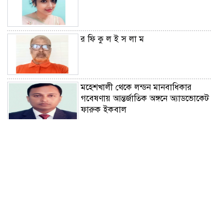
র ফি কু ল ই স লা ম
মহেশখালী থেকে লন্ডন মানবাধিকার
গবেষণায় আন্তর্জাতিক অঙ্গনে অ্যাডভোকেট
ফারুক ইকবাল
রিয়াদ সফরের আমন্ত্রণ পেলেন ইরাকি
প্রধানমন্ত্রী,প্রতিশোধ হামলা স্থগিত
নিরাপদ সড়কের লড়াইয়ে ‘জাহানারা
কাঞ্চন স্মৃতি পদক’ পেলেন এস এম
আজাদ