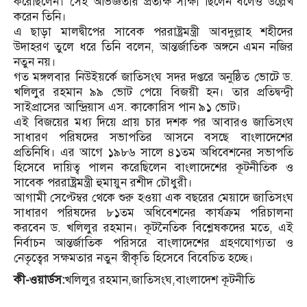
করেছিলেন। সেই অভিজ্ঞতার প্রত্যক্ষ সাক্ষী ছিলেন বলেও উল্লেখ
করেন তিনি।
এ ছাড়া মালদ্বীপের সাবেক পররাষ্ট্রমন্ত্রী আবদুল্লাহ শহীদের
উদাহরণ তুলে ধরে তিনি বলেন, আন্তর্জাতিক অঙ্গনে এমন নজির
নতুন নয়।
গত মঙ্গলবার নিউইয়র্কে জাতিসংঘ সদর দপ্তরে অনুষ্ঠিত ভোটে ড.
খলিলুর রহমান ৯৯ ভোট পেয়ে বিজয়ী হন। তার প্রতিদ্বন্দ্বী
সাইপ্রাসের আন্দ্রিয়াস এস. কাকোরিস পান ৯১ ভোট।
এই বিজয়ের মধ্য দিয়ে প্রায় চার দশক পর আবারও জাতিসংঘ
সাধারণ পরিষদের সভাপতির আসনে বসছে বাংলাদেশের
প্রতিনিধি। এর আগে ১৯৮৬ সালে ৪১তম অধিবেশনের সভাপতি
হিসেবে দায়িত্ব পালন করেছিলেন বাংলাদেশের কূটনীতিক ও
সাবেক পররাষ্ট্রমন্ত্রী হুমায়ুন রশীদ চৌধুরী।
আগামী সেপ্টেম্বর থেকে শুরু হওয়া এক বছরের মেয়াদে জাতিসংঘ
সাধারণ পরিষদের ৮১তম অধিবেশনের কার্যক্রম পরিচালনা
করবেন ড. খলিলুর রহমান। কূটনৈতিক বিশ্লেষকদের মতে, এই
নির্বাচন আন্তর্জাতিক পরিসরে বাংলাদেশের গ্রহণযোগ্যতা ও
নেতৃত্বের সক্ষমতার নতুন স্বীকৃতি হিসেবে বিবেচিত হচ্ছে।
কী-ওয়ার্ডস:
খলিলুর রহমান,জাতিসংঘ,বাংলাদেশ কূটনীতি