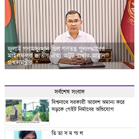
জুলাই গণঅভ্যুত্থান ছিল গণতন্ত্র পুনরুদ্ধারের
মাইলফলক,জাতীয় ঐক্য অটুট রাখার আহ্বান
প্রধানমন্ত্রীর
সর্বশেষ সংবাদ
বিশ্বনাথে সরকারী আদেশ অমান্য করে
সড়কে গেইট নির্মাণের অভিযোগ
তি তা স ম ন্ড ল