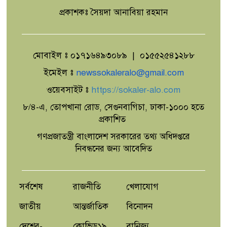
প্রকাশকঃ সৈয়দা আনাবিয়া রহমান
মোবাইল ঃ ০১৭১৬৪৯৩০৮৯ | ০১৫৫২৫৪১২৮৮
ইমেইল ঃ
newssokaleralo@gmail.com
ওয়েবসাইট ঃ
https://sokaler-alo.com
৮/৪-এ, তোপখানা রোড, সেগুনবাগিচা, ঢাকা-১০০০ হতে
প্রকাশিত
গণপ্রজাতন্ত্রী বাংলাদেশ সরকারের তথ্য অধিদপ্তরে
নিবন্ধনের জন্য আবেদিত
সর্বশেষ
রাজনীতি
খেলাযোগ
জাতীয়
আন্তর্জাতিক
বিনোদন
দেশের-
কোভিড১৯
বানিজ্য