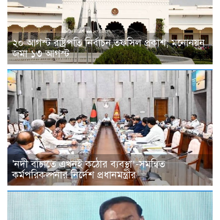
২০ আগস্ট রাষ্ট্রপতি নির্বাচন,তফসিল প্রকাশ; মনোনয়ন
জমা ১৩ আগস্ট
'নদী বাঁচাতে এখনই কঠোর ব্যবস্থা’-সমন্বিত
কর্মপরিকল্পনার নির্দেশ প্রধানমন্ত্রীর