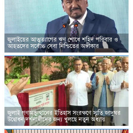
জুলাইয়ের আত্মত্যাগের ঋণ শোধে শহিদ পরিবার ও
আহতদের সর্বোচ্চ সেবা নিশ্চিতের অঙ্গীকার
জুলাই গণঅভ্যুত্থানের ইতিহাস সংরক্ষণে স্মৃতি জাদুঘর
উদ্বোধন,দর্শনার্থীদের জন্য খুলছে নতুন অধ্যায়