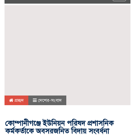
navigat
প্রচ্ছদ
দেশের-সংবাদ
কোম্পানীগঞ্জে ইউনিয়ন পরিষদ প্রশাসনিক
কর্মকর্তাকে অবসরজনিত বিদায় সংবর্ধনা