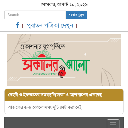
সোমবার, আগস্ট ১০, ২০২৬
সংবাদ খুজুন
পুরাতন পত্রিকা দেখুন
সেহরি ও ইফতারের সময়সূচি(ঢাকা ও আশপাশের এলাকা)
আজকের জন্য কোনো সময়সূচি সেট করা নেই।
Toggle