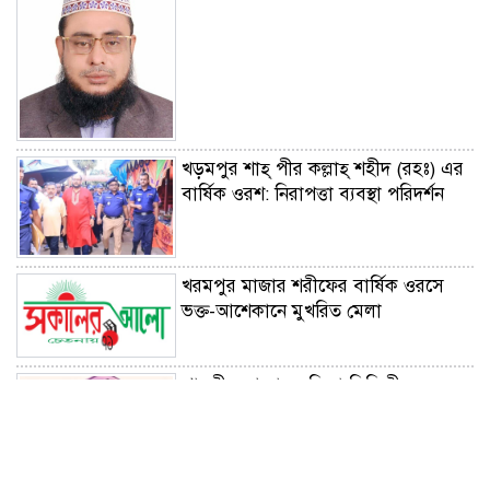
খড়মপুর শাহ্ পীর কল্লাহ্ শহীদ (রহঃ) এর
বার্ষিক ওরশ: নিরাপত্তা ব্যবস্থা পরিদর্শন
খরমপুর মাজার শরীফের বার্ষিক ওরসে
ভক্ত-আশেকানে মুখরিত মেলা
পারভীন আক্তার লতিফা সিদ্দিকী কলেজের
ভারপ্রাপ্ত অধ্যক্ষ নিযুক্ত