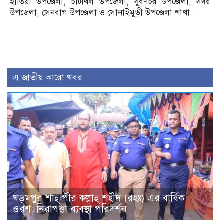
হাতিয়া উপজেলা, চাটখিল উপজেলা, সুবর্ণচর উপজেলা, সদর
উপজেলা, সেনবাগ উপজেলা ও সোনাইমুড়ী উপজেলা শাখা।
এ জাতীয় আরো খবর
খড়মপুর শাহ্ পীর কল্লাহ্ শহীদ (রহঃ) এর বার্ষিক
ওরশ: নিরাপত্তা ব্যবস্থা পরিদর্শন