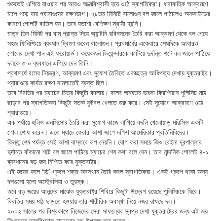
শুরুতেই এগিয়ে যাওয়ার পর আরও আত্মবিশ্বাসী হয়ে ওঠে স্বাগতিকরা। ধারাবাহিক আক্রমণে
চাপে পড়ে যায় প্যারাগুয়ের রক্ষণভাগ। ২৮তম মিনিটে বালোগুন বল জালে পাঠালেও অফসাইডের
কারণে গোলটি বাতিল হয়। তবে হতাশা বেশিক্ষণ স্থায়ী হয়নি।
মাত্র তিন মিনিট পর বাম প্রান্ত দিয়ে অ্যান্টনি রবিনসনের তৈরি করা আক্রমণ থেকে বল পেয়ে
সহজ ফিনিশিংয়ে ব্যবধান দ্বিগুণ করেন বালোগুন। প্রথমার্ধের একেবারে শেষদিকে আবারও
গোলের দেখা পান এই ফরোয়ার্ড। কয়েকজন ডিফেন্ডারকে কাটিয়ে দুর্দান্ত শটে বল জালে পাঠিয়ে
দলকে ৩-০ ব্যবধানে এগিয়ে দেন তিনি।
প্রথমার্ধে বলের নিয়ন্ত্রণ, আক্রমণ এবং সুযোগ তৈরিতে একচ্ছত্র আধিপত্য দেখায় যুক্তরাষ্ট্র।
প্যারাগুয়ে কার্যত রক্ষণ সামলাতেই ব্যস্ত ছিল।
তবে বিরতির পর ম্যাচের চিত্র কিছুটা বদলায়। দলের অন্যতম ভরসা ক্রিশ্চিয়ান পুলিসিচ মাঠ
ছাড়ার পর স্বাগতিকরা কিছুটা সতর্ক ফুটবল খেলতে শুরু করে। সেই সুযোগে আক্রমণে ওঠে
প্যারাগুয়ে।
এক পর্যায়ে হুলিও এনসিসোর তৈরি করা সুযোগ কাজে লাগিয়ে বদলি খেলোয়াড় মরিসিও একটি
গোল শোধ করেন। এতে ম্যাচে ফেরার আশা জাগে দক্ষিণ আমেরিকার প্রতিনিধিদের।
কিন্তু শেষ পর্যন্ত সেই আশা বাস্তবে রূপ নেয়নি। যোগ করা সময়ে জিও রেইনা দূরপাল্লার
দুর্দান্ত বাঁকানো শটে বল জালে পাঠিয়ে ম্যাচের শেষ কথা বলে দেন। তার নান্দনিক গোলেই ৪-১
ব্যবধানের বড় জয় নিশ্চিত করে যুক্তরাষ্ট্র।
এই জয়ের ফলে ‘ডি’ গ্রুপে শক্ত অবস্থান তৈরি করল স্বাগতিকরা। একই গ্রুপে থাকা অন্য
দলগুলো হলো অস্ট্রেলিয়া ও তুরস্ক।
তবে বড় জয়ের আনন্দের মাঝেও যুক্তরাষ্ট্র শিবিরে কিছুটা উদ্বেগ রয়েছে পুলিসিচকে ঘিরে।
বিরতির সময় মাঠ ছাড়তে হওয়ায় তার শারীরিক অবস্থা নিয়ে নজর রাখছে দল।
২০০২ সালের পর বিশ্বকাপে নিজেদের সেরা সাফল্যের স্বপ্ন দেখা যুক্তরাষ্ট্রের জন্য এই জয়
নিঃসন্দেহে আত্মবিশ্বাস বাড়ানোর বড় উপলক্ষ হয়ে থাকল।