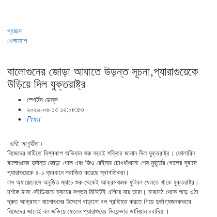
প্রচ্ছদ
খেলাযোগ
বালোগুনের জোড়া আঘাতে উড়ন্ত সূচনা,প্যারাগুয়েকে
উড়িয়ে দিল যুক্তরাষ্ট্র
স্পোর্টস ডেস্ক
২০২৬-০৬-১৩ ১২:০৮:৫৩
Print
ছবি: সংগৃহীত।
নিজেদের মাটিতে বিশ্বকাপ অভিযান শুরু করেই শক্তির জানান দিল যুক্তরাষ্ট্র। ফোলারিন
বালোগুনের দুর্দান্ত জোড়া গোল এবং জিও রেইনার চোখধাঁধানো শেষ মুহূর্তের গোলের সুবাদে
প্যারাগুয়েকে ৪-১ ব্যবধানে পরাজিত করেছে স্বাগতিকরা।
লস অ্যাঞ্জেলেসে অনুষ্ঠিত ম্যাচে শুরু থেকেই আক্রমণাত্মক ফুটবল খেলতে থাকে যুক্তরাষ্ট্র।
দর্শকে ঠাসা স্টেডিয়ামে ম্যাচের সপ্তম মিনিটেই এগিয়ে যায় তারা। মাঝমাঠ থেকে গড়ে ওঠা
দ্রুত আক্রমণে বালোগুনের উদ্দেশে বাড়ানো বল প্রতিহত করতে গিয়ে দুর্ভাগ্যজনকভাবে
নিজেদের জালেই বল জড়িয়ে ফেলেন প্যারাগুয়ের ডিফেন্ডার ডামিয়ান ববাদিয়া।