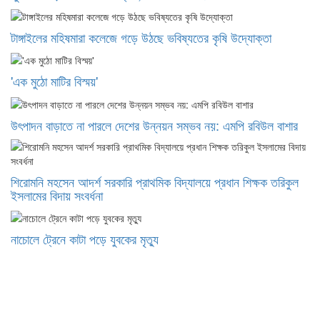
টাঙ্গাইলের মহিষমারা কলেজে গড়ে উঠছে ভবিষ্যতের কৃষি উদ্যোক্তা
'এক মুঠো মাটির বিস্ময়'
উৎপাদন বাড়াতে না পারলে দেশের উন্নয়ন সম্ভব নয়: এমপি রবিউল বাশার
শিরোমনি মহসেন আদর্শ সরকারি প্রাথমিক বিদ্যালয়ে প্রধান শিক্ষক তরিকুল
ইসলামের বিদায় সংবর্ধনা
নাচোলে ট্রেনে কাটা পড়ে যুবকের মৃত্যু