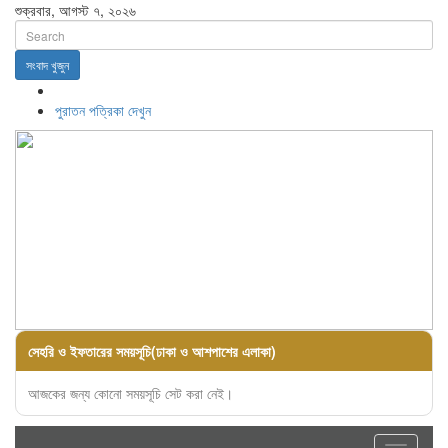
শুক্রবার, আগস্ট ৭, ২০২৬
সংবাদ খুজুন
পুরাতন পত্রিকা দেখুন
সেহরি ও ইফতারের সময়সূচি(ঢাকা ও আশপাশের এলাকা)
আজকের জন্য কোনো সময়সূচি সেট করা নেই।