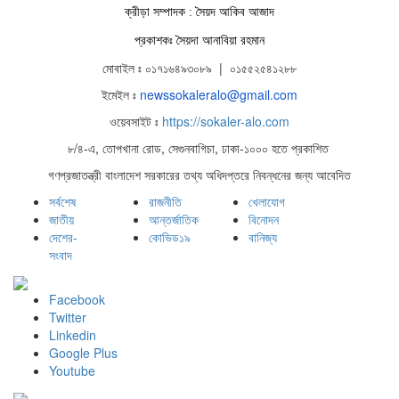
ক্রীড়া সম্পাদক : সৈয়দ আকিব আজাদ
প্রকাশকঃ সৈয়দা আনাবিয়া রহমান
মোবাইল ঃ ০১৭১৬৪৯৩০৮৯ | ০১৫৫২৫৪১২৮৮
ইমেইল ঃ
newssokaleralo@gmail.com
ওয়েবসাইট ঃ
https://sokaler-alo.com
৮/৪-এ, তোপখানা রোড, সেগুনবাগিচা, ঢাকা-১০০০ হতে প্রকাশিত
গণপ্রজাতন্ত্রী বাংলাদেশ সরকারের তথ্য অধিদপ্তরে নিবন্ধনের জন্য আবেদিত
সর্বশেষ
রাজনীতি
খেলাযোগ
জাতীয়
আন্তর্জাতিক
বিনোদন
দেশের-
কোভিড১৯
বানিজ্য
সংবাদ
Facebook
Twitter
Linkedin
Google Plus
Youtube