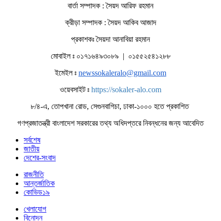
বার্তা সম্পাদক : সৈয়দ আরিফ রহমান
ক্রীড়া সম্পাদক : সৈয়দ আকিব আজাদ
প্রকাশকঃ সৈয়দা আনাবিয়া রহমান
মোবাইল ঃ ০১৭১৬৪৯৩০৮৯ | ০১৫৫২৫৪১২৮৮
ইমেইল ঃ
newssokaleralo@gmail.com
ওয়েবসাইট ঃ
https://sokaler-alo.com
৮/৪-এ, তোপখানা রোড, সেগুনবাগিচা, ঢাকা-১০০০ হতে প্রকাশিত
গণপ্রজাতন্ত্রী বাংলাদেশ সরকারের তথ্য অধিদপ্তরে নিবন্ধনের জন্য আবেদিত
সর্বশেষ
জাতীয়
দেশের-সংবাদ
রাজনীতি
আন্তর্জাতিক
কোভিড১৯
খেলাযোগ
বিনোদন