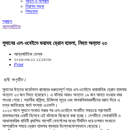
আইন ও অপরাধ
নিরাপদ সড়ক
শিশুমেলা
প্রচ্ছদ
আন্তর্জাতিক
সুদানের এল-ওবেইদে ভয়াবহ ড্রোন হামলা, নিহত অন্তত ২৩
আন্তর্জাতিক ডেস্ক
২০২৬-০৬-১২ ১১:১৯:৩০
Print
ছবি: সংগৃহীত।
সুদানের উত্তর কর্ডোফান রাজ্যের গুরুত্বপূর্ণ শহর এল-ওবেইদে ধারাবাহিক ড্রোন হামলায়
অন্তত ২৩ জন নিহত হয়েছেন। এ ঘটনায় আরও অন্তত ১৯ জন আহত হওয়ার খবর
পাওয়া গেছে। স্থানীয় বাসিন্দা, চিকিৎসা সূত্র এবং মানবাধিকারকর্মীদের বরাত দিয়ে এ
তথ্য জানিয়েছে বার্তা সংস্থা এএফপি।
২০২৩ সালে সুদানে সংঘাত শুরুর পর এল-ওবেইদে সংঘটিত সবচেয়ে প্রাণঘাতী
হামলাগুলোর একটি হিসেবে এই ঘটনাকে বিবেচনা করা হচ্ছে। দেশটিতে সেনাবাহিনী ও
আধাসামরিক বাহিনী র‌্যাপিড সাপোর্ট ফোর্সেসের মধ্যে দীর্ঘদিন ধরে চলমান সংঘাতে
সাম্প্রতিক সময়ে ড্রোন হামলার ব্যবহার উল্লেখযোগ্যভাবে বেড়েছে।