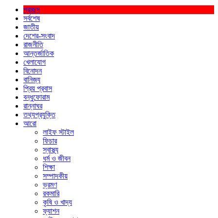
প্রচ্ছদ
সর্বশেষ
জাতীয়
দেশের-সংবাদ
রাজনীতি
আন্তর্জাতিক
খেলাযোগ
বিনোদন
বানিজ্য
প্রিয় প্রবাস
বন্ধুফোরাম
রান্নাঘর
তথ্যপ্রযুক্তি
আরো
লাইফ স্টাইল
ফিচার
স্বাস্থ্য
ধর্ম ও জীবন
শিক্ষা
সম্পাদকীয়
ভ্রমণ
রকমারি
কৃষি ও খাদ্য
ফ্যাশন