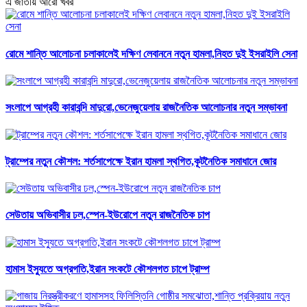
এ জাতীয় আরো খবর
রোমে শান্তি আলোচনা চলাকালেই দক্ষিণ লেবাননে নতুন হামলা,নিহত দুই ইসরাইলি সেনা
সংলাপে আগ্রহী কারাবন্দি মাদুরো,ভেনেজুয়েলায় রাজনৈতিক আলোচনার নতুন সম্ভাবনা
ট্রাম্পের নতুন কৌশল: শর্তসাপেক্ষে ইরান হামলা স্থগিত,কূটনৈতিক সমাধানে জোর
সেউতায় অভিবাসীর ঢল,স্পেন-ইউরোপে নতুন রাজনৈতিক চাপ
হামাস ইস্যুতে অগ্রগতি,ইরান সংকটে কৌশলগত চাপে ট্রাম্প