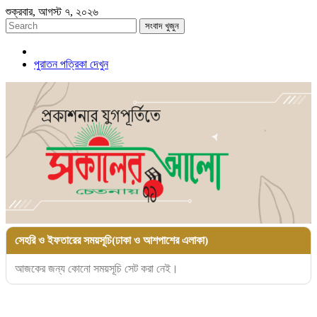
শুক্রবার, আগস্ট ৭, ২০২৬
সংবাদ খুজুন
পুরাতন পত্রিকা দেখুন
সেহরি ও ইফতারের সময়সূচি(ঢাকা ও আশপাশের এলাকা)
আজকের জন্য কোনো সময়সূচি সেট করা নেই।