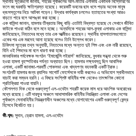
স্থানীয় সূত্রগুলো জানায়, শহরের পূর্বাঞ্চলের আল-মাতার এলাকায় একাধিক বিস্ফোরণের
ফলে বহু ঘরবাড়ি ক্ষতিগ্রস্ত হয়েছে। কয়েকটি ভবনের ছাদ ধসে পড়ায় অনেক মানুষ
ধ্বংসস্তূপের নিচে আটকা পড়েন। উদ্ধার কার্যক্রম চললেও হতাহতের সংখ্যা আরও
বাড়তে পারে বলে আশঙ্কা করা হচ্ছে।
এক বাসিন্দা জানান, হামলার তীব্রতায় কিছু বাড়ি এতটাই বিধ্বস্ত হয়েছে যে সেখানে জীবিত
কাউকে পাওয়া কঠিন বলে মনে হচ্ছে। অন্যদিকে শহরের আল-কুব্বা এলাকার এক বাসিন্দা
জানিয়েছেন, নিহতদের মধ্যে তার এক আত্মীয়ও রয়েছেন। স্থানীয় হাসপাতালগুলোতে
একের পর এক মরদেহ আনা হয়েছে বলেও তিনি উল্লেখ করেন।
চিকিৎসা সূত্রের তথ্য অনুযায়ী, নিহতদের মধ্যে অন্তত দুই শিশু এবং এক নারী রয়েছেন,
যিনি ওই শিশুদের মা বলে ধারণা করা হচ্ছে।
মানবাধিকার পর্যবেক্ষক সংগঠন ‘ইমার্জেন্সি লইয়ার্স’ জানিয়েছে, বুধবার সন্ধ্যা থেকে শুরু
হওয়া হামলা বৃহস্পতিবার পর্যন্ত অব্যাহত ছিল। হামলার লক্ষ্যবস্তু ছিল আবাসিক
এলাকা, একটি জানাজা-পরবর্তী শোকসভা এবং খাদ্যপণ্য বহনকারী একটি ট্রাক।
সংগঠনটি হামলার জন্য র‌্যাপিড সাপোর্ট ফোর্সেসকে দায়ী করলেও এ অভিযোগ স্বাধীনভাবে
যাচাই করা সম্ভব হয়নি। এ বিষয়ে সংশ্লিষ্ট বাহিনীর পক্ষ থেকেও তাৎক্ষণিক কোনো
প্রতিক্রিয়া পাওয়া যায়নি।
কৌশলগত দিক থেকে গুরুত্বপূর্ণ এল-ওবেইদ শহরটি কয়েক মাস ধরে আংশিক অবরোধের
মধ্যে রয়েছে। এটি দারফুর অঞ্চলে আধাসামরিক বাহিনীর নিয়ন্ত্রিত এলাকা এবং দেশের
পূর্বাঞ্চলে সেনাবাহিনীর নিয়ন্ত্রণাধীন অঞ্চলের মধ্যে যোগাযোগের একটি গুরুত্বপূর্ণ কেন্দ্র
হিসেবে বিবেচিত হয়।
কী-শব্দ:
সুদান, ড্রোন হামলা, এল-ওবেইদ