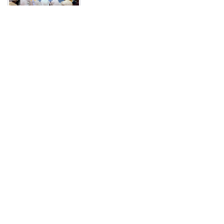
সাংবাদিকতা পেশার অস্তিত্ব রক্ষায়
অবিলম্বে গণমাধ্যম কমিশন গঠন করুন ‎
রোমে শান্তি আলোচনা চলাকালেই দক্ষিণ
লেবাননে নতুন হামলা,নিহত দুই
ইসরাইলি সেনা
বিটিভির নতুন মহাপরিচালক কাজী
জেসিন,এক বছরের চুক্তিভিত্তিক নিয়োগ
২০ আগস্ট রাষ্ট্রপতি নির্বাচন,তফসিল
প্রকাশ; মনোনয়ন জমা ১৩ আগস্ট
'নদী বাঁচাতে এখনই কঠোর ব্যবস্থা’-