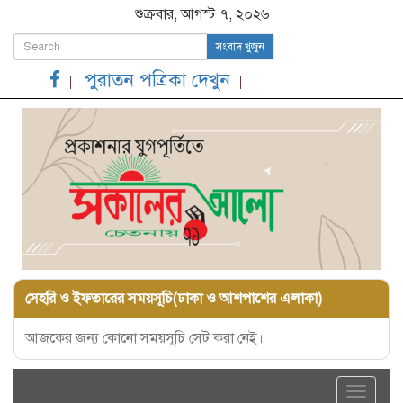
শুক্রবার, আগস্ট ৭, ২০২৬
সংবাদ খুজুন
পুরাতন পত্রিকা দেখুন
সেহরি ও ইফতারের সময়সূচি(ঢাকা ও আশপাশের এলাকা)
আজকের জন্য কোনো সময়সূচি সেট করা নেই।
Toggle