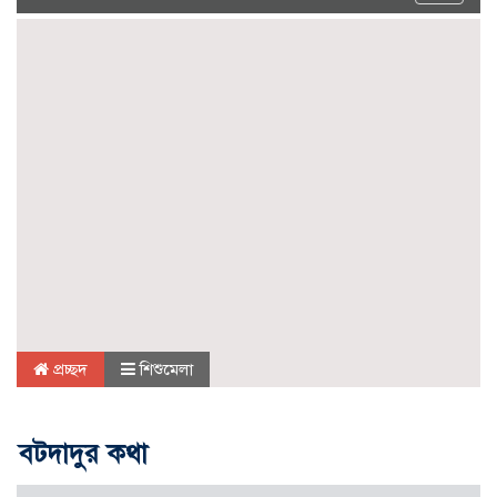
navigat
প্রচ্ছদ
শিশুমেলা
বটদাদুর কথা