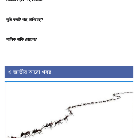
তুমি কয়টি গাছ লাগিয়েছ?
শালিক নাকি দোয়েল?
এ জাতীয় আরো খবর