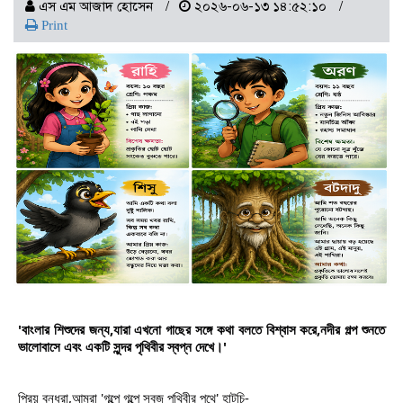
এস এম আজাদ হোসেন
২০২৬-০৬-১৩ ১৪:৫২:১০
Print
'বাংলার শিশুদের জন্য,যারা এখনো গাছের সঙ্গে কথা বলতে বিশ্বাস করে,নদীর গল্প শুনতে 
ভালোবাসে এবং একটি সুন্দর পৃথিবীর স্বপ্ন দেখে।'
প্রিয় বন্ধুরা,আমরা 'গল্পে গল্পে সবুজ পৃথিবীর পথে' হাটচি-