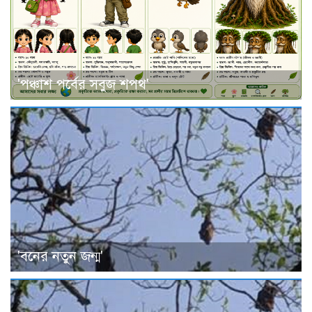
'পঞ্চাশ পর্বের সবুজ শপথ'
'বনের নতুন জন্ম'