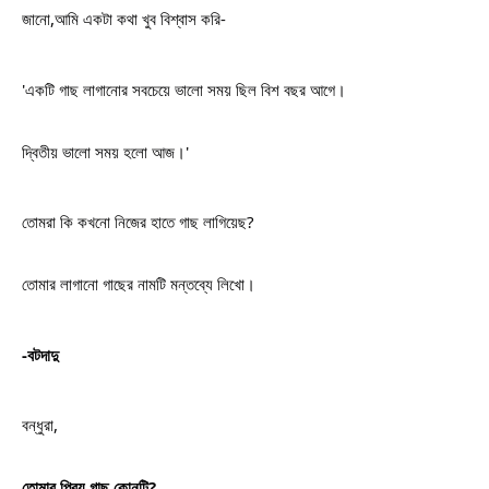
জানো,আমি একটা কথা খুব বিশ্বাস করি-
'একটি গাছ লাগানোর সবচেয়ে ভালো সময় ছিল বিশ বছর আগে।
দ্বিতীয় ভালো সময় হলো আজ।'
তোমরা কি কখনো নিজের হাতে গাছ লাগিয়েছ?
তোমার লাগানো গাছের নামটি মন্তব্যে লিখো।
-বটদাদু
বন্ধুরা,
তোমার প্রিয় গাছ কোনটি?