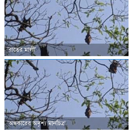
'রাতের মালী'
'অন্ধকারের অদৃশ্য মানচিত্র'