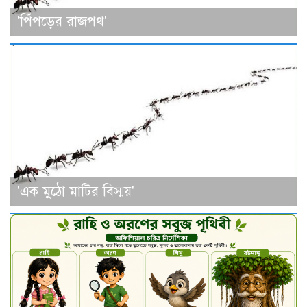
'পিঁপড়ের রাজপথ'
'এক মুঠো মাটির বিস্ময়'