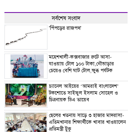
সর্বশেষ সংবাদ
'পিঁপড়ের রাজপথ'
মহেশখালী-কক্সবাজার রুটে আসা-
যাওয়ায় টোল ১০০ টাকা,নৌভাড়ার
চেয়েও বেশি ঘাট টোল,ক্ষুব্ধ পর্যটক
চ্যানেল আইয়ের ‘আমরাই বাংলাদেশ’
টকশোতে সাইফুল ইসলাম সোহেল ও
চিত্রনায়ক ডিএ তায়েব
ছেলের খতনায় সাড়ে ৩ হাজার মাদরাসা-
এতিমখানার শিক্ষার্থীকে খাবার খাওয়ালেন
প্রতিমন্ত্রী টুকু