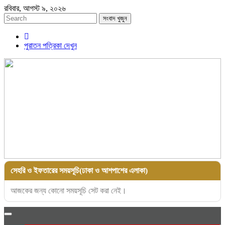
রবিবার, আগস্ট ৯, ২০২৬
সংবাদ খুজুন
পুরাতন পত্রিকা দেখুন
সেহরি ও ইফতারের সময়সূচি(ঢাকা ও আশপাশের এলাকা)
আজকের জন্য কোনো সময়সূচি সেট করা নেই।
Toggle
navigation