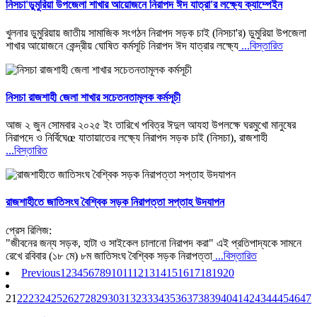
নিসচা'ডুমুরিয়া উপজেলা শাখার আয়োজনে নিরাপদ ঈদ যাত্রা'র লক্ষ্যে ক্যাম্পেইন
খুলনার ডুমুরিয়ায় জাতীয় সামাজিক সংগঠন নিরাপদ সড়ক চাই (নিসচা'র) ডুমুরিয়া উপজেলা
শাখার আয়োজনে কেন্দ্রীয় ঘোষিত কর্মসূচি নিরাপদ ঈদ যাত্রার লক্ষ্যে
...বিস্তারিত
নিসচা রাজশাহী জেলা শাখার সচেতনতামূলক কর্মসূচী
আজ ২ জুন সোমবার ২০২৫ ইং তারিখে পবিত্র ঈদুল আযহা উপলক্ষে ঘরমুখো মানুষের
নিরাপদে ও নির্বিঘেœ যাতায়াতের লক্ষ্যে নিরাপদ সড়ক চাই (নিসচা), রাজশাহী
...বিস্তারিত
রাজশাহীতে জাতিসংঘ বৈশ্বিক সড়ক নিরাপত্তা সপ্তাহ উদযাপন
প্রেস রিলিজ:
"জীবনের জন্য সড়ক, হাটা ও সাইকেল চালানো নিরাপদ করা" এই প্রতিপাদ্যকে সামনে
রেখে রবিবার (১৮ মে) ৮ম জাতিসংঘ বৈশ্বিক সড়ক নিরাপত্তা
...বিস্তারিত
Previous
1
2
3
4
5
6
7
8
9
10
11
12
13
14
15
16
17
18
19
20
21
22
23
24
25
26
27
28
29
30
31
32
33
34
35
36
37
38
39
40
41
42
43
44
45
46
47
4