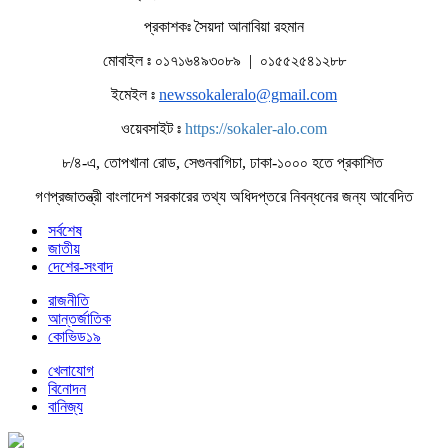
প্রকাশকঃ সৈয়দা আনাবিয়া রহমান
মোবাইল ঃ ০১৭১৬৪৯৩০৮৯ | ০১৫৫২৫৪১২৮৮
ইমেইল ঃ
newssokaleralo@gmail.com
ওয়েবসাইট ঃ
https://sokaler-alo.com
৮/৪-এ, তোপখানা রোড, সেগুনবাগিচা, ঢাকা-১০০০ হতে প্রকাশিত
গণপ্রজাতন্ত্রী বাংলাদেশ সরকারের তথ্য অধিদপ্তরে নিবন্ধনের জন্য আবেদিত
সর্বশেষ
জাতীয়
দেশের-সংবাদ
রাজনীতি
আন্তর্জাতিক
কোভিড১৯
খেলাযোগ
বিনোদন
বানিজ্য