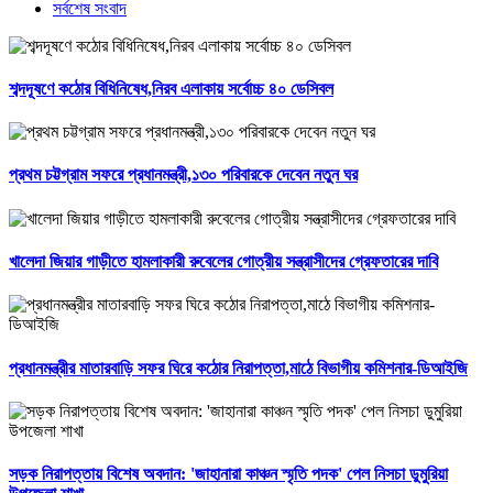
সর্বশেষ সংবাদ
শব্দদূষণে কঠোর বিধিনিষেধ,নিরব এলাকায় সর্বোচ্চ ৪০ ডেসিবল
প্রথম চট্টগ্রাম সফরে প্রধানমন্ত্রী,১৩০ পরিবারকে দেবেন নতুন ঘর
খালেদা জিয়ার গাড়ীতে হামলাকারী রুবেলের গোত্রীয় সন্ত্রাসীদের গ্রেফতারের দাবি
প্রধানমন্ত্রীর মাতারবাড়ি সফর ঘিরে কঠোর নিরাপত্তা,মাঠে বিভাগীয় কমিশনার-ডিআইজি
সড়ক নিরাপত্তায় বিশেষ অবদান: 'জাহানারা কাঞ্চন স্মৃতি পদক' পেল নিসচা ডুমুরিয়া